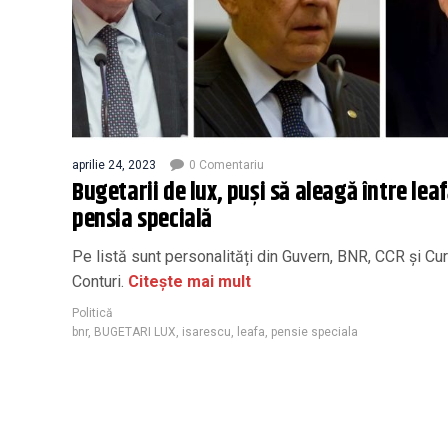
aprilie 24, 2023
0 Comentariu
Bugetarii de lux, puși să aleagă între leaf
pensia specială
Pe listă sunt personalități din Guvern, BNR, CCR şi Cu
Conturi.
Citește mai mult
Politică
bnr
,
BUGETARI LUX
,
isarescu
,
leafa
,
pensie speciala