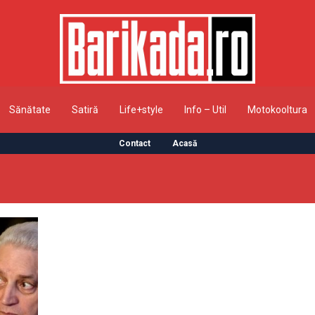
Sănătate
Satiră
Life+style
Info – Util
Motokooltura
Contact
Acasă