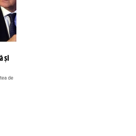
ă și
rtea de