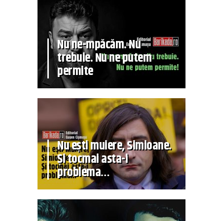
Nu ne-mpăcăm. Nu
trebuie. Nu ne putem
permite
Nu ești muiere, Simioane.
Și tocmai asta-i
problema…