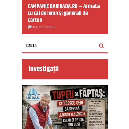
CAMPANIE BARIKADA.RO – Armata
cu cai de lemn și generali de
carton
0 Comentariu
Investigații