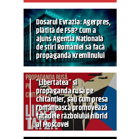
Dosarul Evrazia: Agerpres,
plătită de FSB? Cum a
ajuns Agenția Națională
de știri României să facă
propagandă Kremlinului
”Libertatea” și
propaganda rusă pe
chitanțier, sau cum presa
românească promovează
fațadele războiului hibrid
al Moscovei