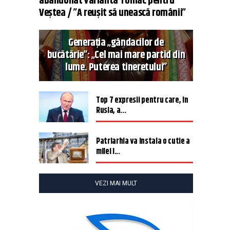
abandonat varianta Tomac pentru
Veștea / ”A reușit să unească românii”
Generația „gândacilor de
bucătărie”: „Cel mai mare partid din
lume. Puterea tineretului”
Top 7 expresii pentru care, în
Rusia, a...
Patriarhia va instala o cutie a
milei î...
VEZI MAI MULT