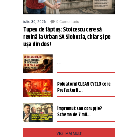
iulie 30, 2026
0 Comentariu
Tupeu de făptaș: Stoicescu cere să
revină la Urban SA Slobozia, chiar și pe
ușa din dos!
...
Poluatorul CLEAN CYCLO cere
Prefecturii ...
Împrumut sau corupție?
Schema de 7 mil...
VEZI MAI MULT