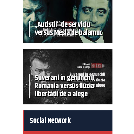
„Autiștii” de serviciu
versus Mesia de balamuc
Suverani în genunchi!
România versus iluzia
libertății de a alege
Social Network