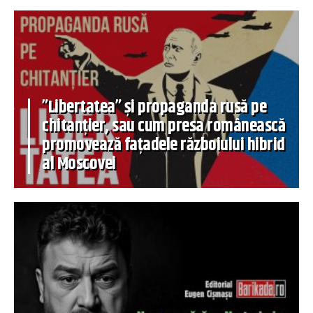
”Libertatea” și propaganda rusă pe
chitanțier, sau cum presa românească
promovează fațadele războiului hibrid
al Moscovei