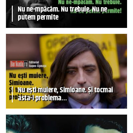
Nu ne-mpăcăm. Nu trebuie. Nu ne
putem permite
Nu ești muiere, Simioane. Și tocmai
asta-i problema…