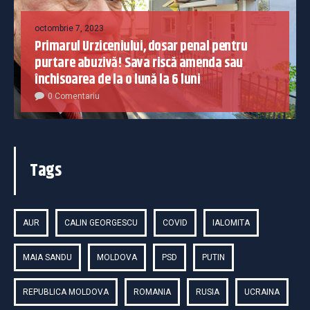
octombrie 7, 2023
Primarul Urziceniului, dosar penal pentru
purtare abuzivă! Sava riscă amenda sau
închisoarea de la o lună la 6 luni
0 Comentariu
Tags
AUR
CALIN GEORGESCU
COVID
IALOMITA
MAIA SANDU
MOLDOVA
PSD
PUTIN
REPUBLICA MOLDOVA
ROMANIA
RUSIA
UCRAINA