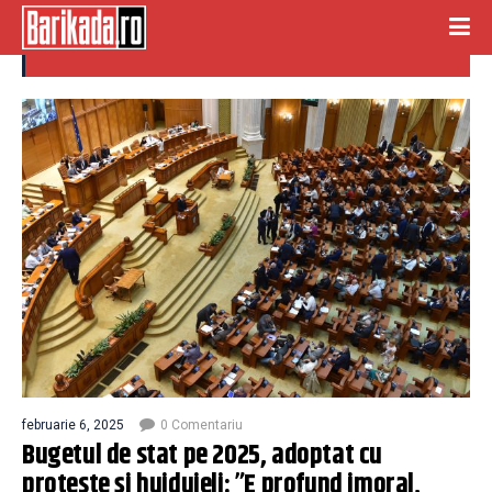
buget 2025
februarie 6, 2025
0 Comentariu
Bugetul de stat pe 2025, adoptat cu
proteste și huiduieli: ”E profund imoral,