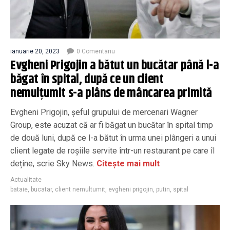
ianuarie 20, 2023
0 Comentariu
Evgheni Prigojin a bătut un bucătar până l-a
băgat în spital, după ce un client
nemulțumit s-a plâns de mâncarea primită
Evgheni Prigojin, șeful grupului de mercenari Wagner
Group, este acuzat că ar fi băgat un bucătar în spital timp
de două luni, după ce l-a bătut în urma unei plângeri a unui
client legate de roșiile servite într-un restaurant pe care îl
deține, scrie Sky News.
Citește mai mult
Actualitate
bataie
,
bucatar
,
client nemultumit
,
evgheni prigojin
,
putin
,
spital