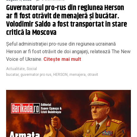
Guvernatorul pro-rus din regiunea Herson
ar fi fost otrăvit de menajeră și bucătar.
Volodimir Saldo a fost transportat în stare
critică la Moscova
Șeful administrației pro-ruse din regiunea ucrainană
Herson ar fi fost otrăvit de doi angajați, relatează The New
Voice of Ukraine.
Citește mai mult
Actualitate
,
Social
bucatar
,
guvernator pro rus
,
HERSON
,
menajera
,
otravit