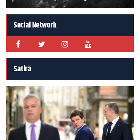
Social Network
Satiră