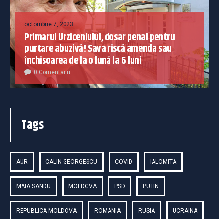
octombrie 7, 2023
Primarul Urziceniului, dosar penal pentru
purtare abuzivă! Sava riscă amenda sau
închisoarea de la o lună la 6 luni
0 Comentariu
Tags
AUR
CALIN GEORGESCU
COVID
IALOMITA
MAIA SANDU
MOLDOVA
PSD
PUTIN
REPUBLICA MOLDOVA
ROMANIA
RUSIA
UCRAINA