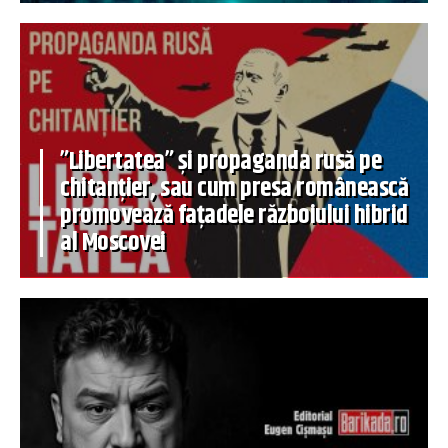
”Libertatea” și propaganda rusă pe
chitanțier, sau cum presa românească
promovează fațadele războiului hibrid
al Moscovei