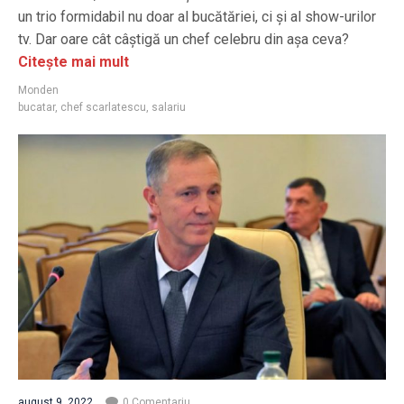
un trio formidabil nu doar al bucătăriei, ci și al show-urilor
tv. Dar oare cât câștigă un chef celebru din așa ceva?
Citește mai mult
Monden
bucatar
,
chef scarlatescu
,
salariu
august 9, 2022
0 Comentariu