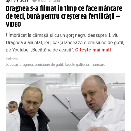
aprilie 3, 2023
0 Comentariu
Dragnea s-a filmat în timp ce face mâncare
de teci, bună pentru creșterea fertilității –
VIDEO
! Îmbrăcat la cămașă și cu un șorț negru deasupra, Liviu
Dragnea a anunțat, ieri, că-și lansează o emisiune de gătit,
pe Youtube, „Bucătăria de acasă”.
Citește mai mult
Politică
bucatar
,
dragnea
,
emisiune de gatit
,
fasole galbena
,
mancare