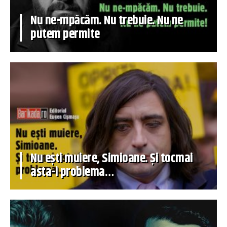
Nu ne-mpăcăm. Nu trebuie. Nu ne
putem permite
Nu ești muiere, Simioane. Și tocmai
asta-i problema…