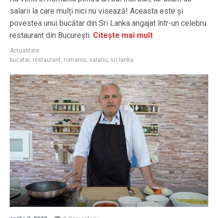
salarii la care mulți nici nu visează! Aceasta este și
povestea unui bucătar din Sri Lanka angajat într-un celebru
restaurant din București.
Citește mai mult
Actualitate
bucatar
,
restaurant
,
romania
,
salariu
,
sri lanka