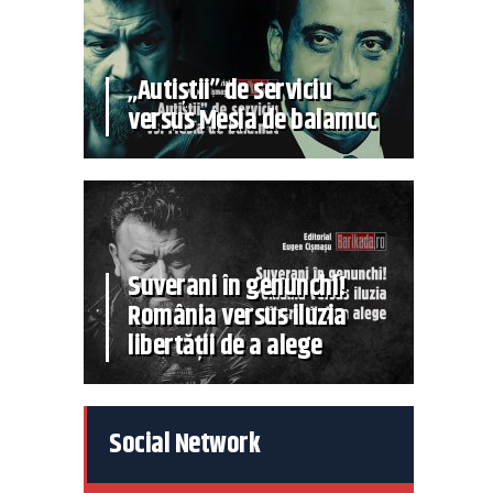
„Autiștii” de serviciu
versus Mesia de balamuc
Suverani în genunchi!
România versus iluzia
libertății de a alege
Social Network