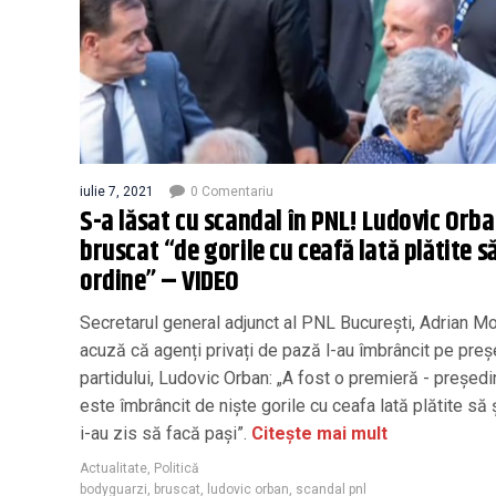
iulie 7, 2021
0 Comentariu
S-a lăsat cu scandal în PNL! Ludovic Orba
bruscat “de gorile cu ceafă lată plătite s
ordine” – VIDEO
Secretarul general adjunct al PNL București, Adrian Mo
acuză că agenți privați de pază l-au îmbrâncit pe preș
partidului, Ludovic Orban: „A fost o premieră - președi
este îmbrâncit de niște gorile cu ceafa lată plătite să 
i-au zis să facă pași”.
Citește mai mult
Actualitate
,
Politică
bodyguarzi
,
bruscat
,
ludovic orban
,
scandal pnl