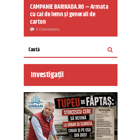
CAMPANIE BARIKADA.RO – Armata
cu cai de lemn și generali de
carton
0 Comentariu
Investigații