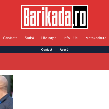
Sănătate
Satiră
Life+style
Info – Util
Motokooltura
Contact
Acasă