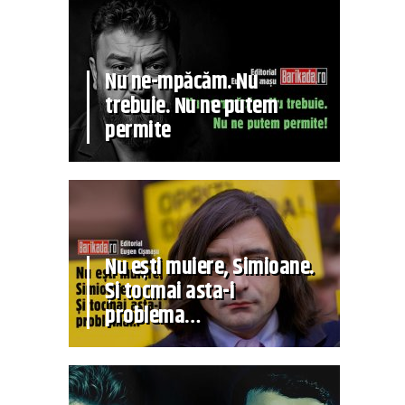
Nu ne-mpăcăm. Nu
trebuie. Nu ne putem
permite
Nu ești muiere, Simioane.
Și tocmai asta-i
problema…