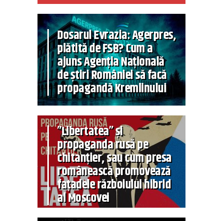
Dosarul Evrazia: Agerpres,
plătită de FSB? Cum a
ajuns Agenția Națională
de știri României să facă
propagandă Kremlinului
”Libertatea” și
propaganda rusă pe
chitanțier, sau cum presa
românească promovează
fațadele războiului hibrid
al Moscovei