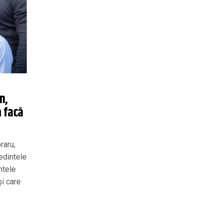
n,
ă facă
raru,
edintele
ntele
și care