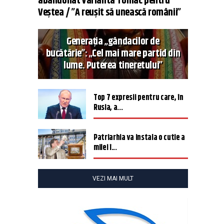
abandonat varianta Tomac pentru
Veștea / ”A reușit să unească românii”
Generația „gândacilor de
bucătărie”: „Cel mai mare partid din
lume. Puterea tineretului”
Top 7 expresii pentru care, în
Rusia, a...
Patriarhia va instala o cutie a
milei î...
VEZI MAI MULT