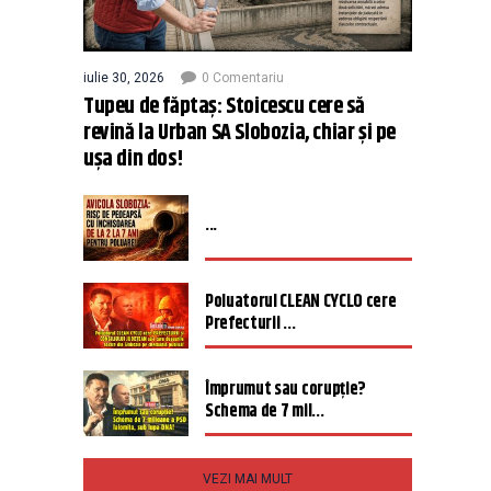
iulie 30, 2026
0 Comentariu
Tupeu de făptaș: Stoicescu cere să
revină la Urban SA Slobozia, chiar și pe
ușa din dos!
...
Poluatorul CLEAN CYCLO cere
Prefecturii ...
Împrumut sau corupție?
Schema de 7 mil...
VEZI MAI MULT