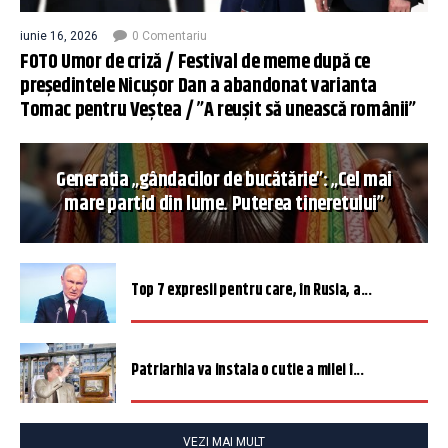
iunie 16, 2026
0 Comentariu
FOTO Umor de criză / Festival de meme după ce
președintele Nicușor Dan a abandonat varianta
Tomac pentru Veștea / ”A reușit să unească românii”
Generația „gândacilor de bucătărie”: „Cel mai
mare partid din lume. Puterea tineretului”
Top 7 expresii pentru care, în Rusia, a...
Patriarhia va instala o cutie a milei î...
VEZI MAI MULT