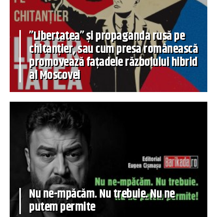
”Libertatea” și propaganda rusă pe
chitanțier, sau cum presa românească
promovează fațadele războiului hibrid
al Moscovei
Nu ne-mpăcăm. Nu trebuie. Nu ne
putem permite