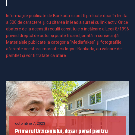
Informaţiile publicate de Barikada.ro pot fi preluate doar în limita
a 500 de caractere şi cu citarea în lead a sursei cu link activ. Orice
abatere de la această regulă constituie o încălcare a Legii 8/1996
privind dreptul de autor și poate fi sancționată în consecință.
Materialele publicate la categoria ”Mediafakes” și fotografiile
aferente acestora, marcate cu logoul Barikada, au valoare de
pamflet și vor fi tratate ca atare.
octombrie 7, 2023
Primarul Urziceniului, dosar penal pentru