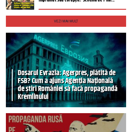
Împrumut sau corupție? Schema de 7 mil...
VEZI MAI MULT
Dosarul Evrazia: Agerpres, plătită de
FSB? Cum a ajuns Agenția Națională
de știri României să facă propagandă
Kremlinului