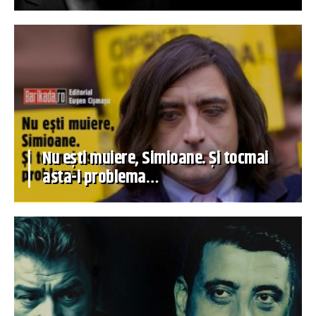
Nu ești muiere, Simioane. Și tocmai
asta-i problema…