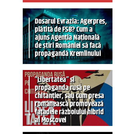
Dosarul Evrazia: Agerpres,
plătită de FSB? Cum a
ajuns Agenția Națională
de știri României să facă
propagandă Kremlinului
”Libertatea” și
propaganda rusă pe
chitanțier, sau cum presa
românească promovează
fațadele războiului hibrid
al Moscovei