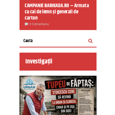
CAMPANIE BARIKADA.RO – Armata
cu cai de lemn și generali de
carton
0 Comentariu
Investigații