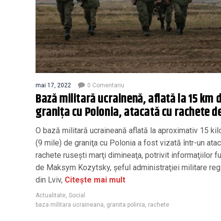
mai 17, 2022
0 Comentariu
Bază militară ucrainenă, aflată la 15 km 
granița cu Polonia, atacată cu rachete de
O bază militară ucraineană aflată la aproximativ 15 kil
(9 mile) de graniţa cu Polonia a fost vizată într-un ata
rachete ruseşti marţi dimineaţa, potrivit informaţiilor f
de Maksym Kozytsky, şeful administraţiei militare reg
din Lviv,
Citește mai mult
Actualitate
,
Social
baza militara ucraineana
,
granita polinia
,
rachete