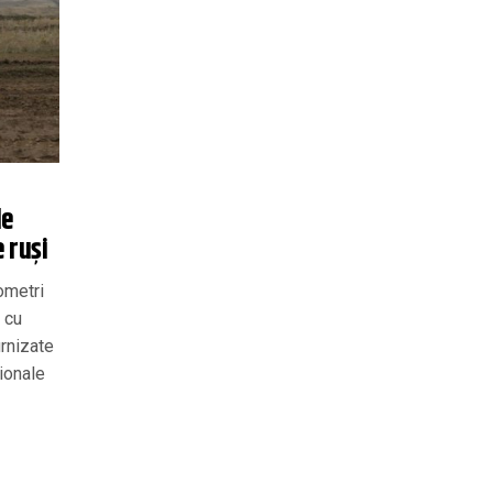
de
 ruși
ometri
c cu
urnizate
ionale