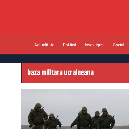
Actualitate
Politică
Investigații
Social
baza militara ucraineana