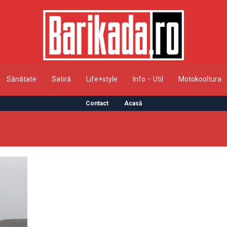
Sănătate
Satiră
Life+style
Info – Util
Motokooltura
Contact
Acasă