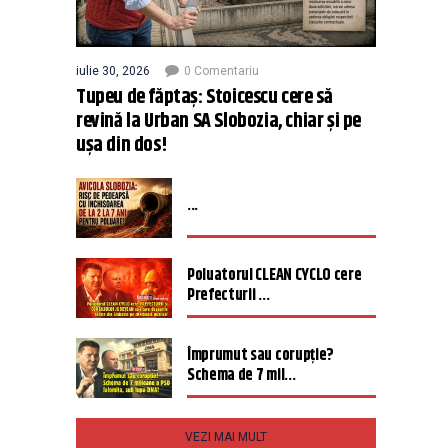
iulie 30, 2026
0 Comentariu
Tupeu de făptaș: Stoicescu cere să
revină la Urban SA Slobozia, chiar și pe
ușa din dos!
...
Poluatorul CLEAN CYCLO cere
Prefecturii ...
Împrumut sau corupție?
Schema de 7 mil...
VEZI MAI MULT