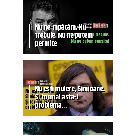
Nu ne-mpăcăm. Nu
trebuie. Nu ne putem
permite
Nu ești muiere, Simioane.
Și tocmai asta-i
problema…