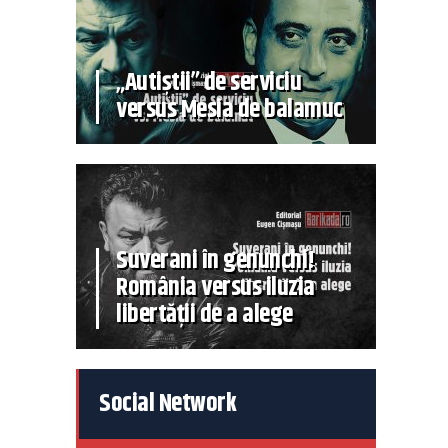
„Autiștii” de serviciu
versus Mesia de balamuc
Suverani în genunchi!
România versus iluzia
libertății de a alege
Social Network