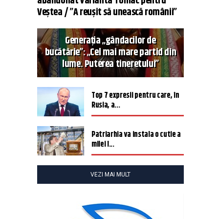
abandonat varianta Tomac pentru
Veștea / ”A reușit să unească românii”
Generația „gândacilor de
bucătărie”: „Cel mai mare partid din
lume. Puterea tineretului”
Top 7 expresii pentru care, în
Rusia, a...
Patriarhia va instala o cutie a
milei î...
VEZI MAI MULT