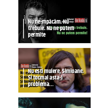
Nu ne-mpăcăm. Nu
trebuie. Nu ne putem
permite
Nu ești muiere, Simioane.
Și tocmai asta-i
problema…