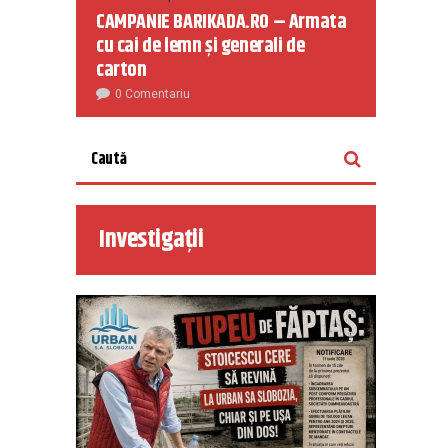
CAMPANIE BARIKADA.RO – Armata
cu cai de lemn și generali de
carton
0 Comentariu
Investigații