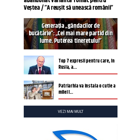
abandonat varianta Tomac pentru
Veștea / ”A reușit să unească românii”
Generația „gândacilor de
bucătărie”: „Cel mai mare partid din
lume. Puterea tineretului”
Top 7 expresii pentru care, în
Rusia, a...
Patriarhia va instala o cutie a
milei î...
VEZI MAI MULT