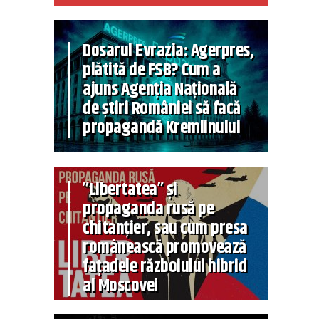
Dosarul Evrazia: Agerpres,
plătită de FSB? Cum a
ajuns Agenția Națională
de știri României să facă
propagandă Kremlinului
”Libertatea” și
propaganda rusă pe
chitanțier, sau cum presa
românească promovează
fațadele războiului hibrid
al Moscovei