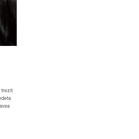
trezit
edeta
 avea