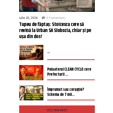
iulie 30, 2026
0 Comentariu
Tupeu de făptaș: Stoicescu cere să
revină la Urban SA Slobozia, chiar și pe
ușa din dos!
...
Poluatorul CLEAN CYCLO cere
Prefecturii ...
Împrumut sau corupție?
Schema de 7 mil...
VEZI MAI MULT