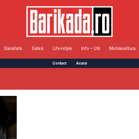
Sănătate
Satiră
Life+style
Info – Util
Motokooltura
Contact
Acasă