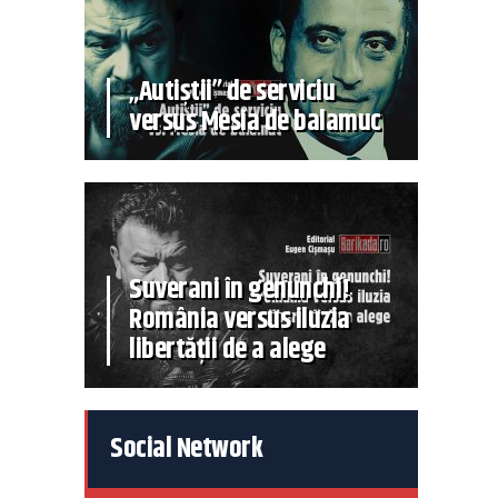
„Autiștii” de serviciu
versus Mesia de balamuc
Suverani în genunchi!
România versus iluzia
libertății de a alege
Social Network