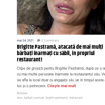
mai 24, 2021
0 Comentariu
Brigitte Pastramă, atacată de mai mulți
bărbați înarmați cu săbii, în propriul
restaurant!
Clipe de groază pentru Brigitte Pastramă, după ce s-a 
cu mai multe persoane înarmate la restaurantul său. V
se afla la local doar cu angajații săi, iar în timpul acela
loc și o petrecere.
Citește mai mult
Monden
atac
,
barbati inarmati
,
brigitte pastrama
,
restaurant