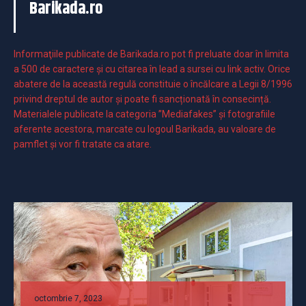
Barikada.ro
Informaţiile publicate de Barikada.ro pot fi preluate doar în limita
a 500 de caractere şi cu citarea în lead a sursei cu link activ. Orice
abatere de la această regulă constituie o încălcare a Legii 8/1996
privind dreptul de autor și poate fi sancționată în consecință.
Materialele publicate la categoria ”Mediafakes” și fotografiile
aferente acestora, marcate cu logoul Barikada, au valoare de
pamflet și vor fi tratate ca atare.
octombrie 7, 2023