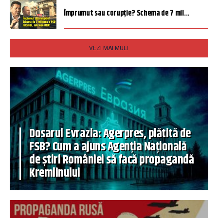
Împrumut sau corupție? Schema de 7 mil...
VEZI MAI MULT
Dosarul Evrazia: Agerpres, plătită de
FSB? Cum a ajuns Agenția Națională
de știri României să facă propagandă
Kremlinului