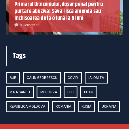
Primarul Urziceniului, dosar penal pentru
purtare abuzivă! Sava riscă amenda sau
închisoarea de la o lună la 6 luni
0 Comentariu
Tags
AUR
CALIN GEORGESCU
COVID
IALOMITA
MAIA SANDU
MOLDOVA
PSD
PUTIN
REPUBLICA MOLDOVA
ROMANIA
RUSIA
UCRAINA