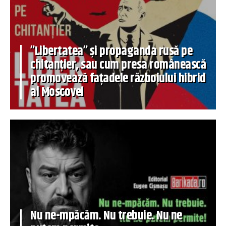
”Libertatea” și propaganda rusă pe
chitanțier, sau cum presa românească
promovează fațadele războiului hibrid
al Moscovei
Nu ne-mpăcăm. Nu trebuie. Nu ne