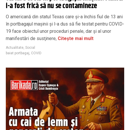
i-a fost frică să nu se contamineze
O americană din statul Texas care şi-a închis fiul de 13 ani
în portbagajul maşinii şi l-a dus să fie testat pentru COVID-
19 face obiectul unor proceduri penale, dar şi al unor
manifestări de susţinere,
Citește mai mult
Actualitate
,
Social
baiat portbagaj
,
COVID