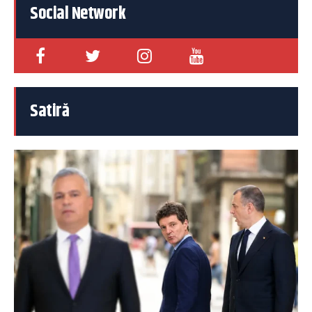
Social Network
Satiră