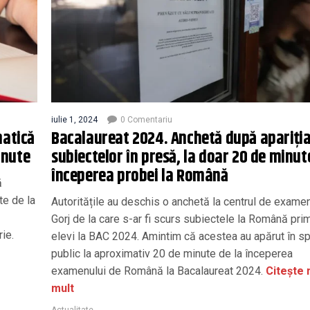
iulie 1, 2024
0 Comentariu
matică
Bacalaureat 2024. Anchetă după apariți
inute
subiectelor în presă, la doar 20 de minut
începerea probei la Română
ă
te de la
Autoritățile au deschis o anchetă la centrul de exame
Gorj de la care s-ar fi scurs subiectele la Română pri
rie.
elevi la BAC 2024. Amintim că acestea au apărut în sp
public la aproximativ 20 de minute de la începerea
examenului de Română la Bacalaureat 2024.
Citește 
mult
Actualitate