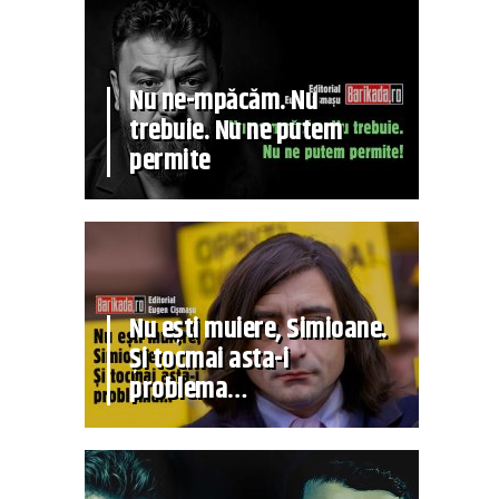
Nu ne-mpăcăm. Nu
trebuie. Nu ne putem
permite
Nu ești muiere, Simioane.
Și tocmai asta-i
problema…