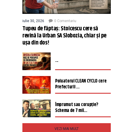
iulie 30, 2026
0 Comentariu
Tupeu de făptaș: Stoicescu cere să
revină la Urban SA Slobozia, chiar și pe
ușa din dos!
...
Poluatorul CLEAN CYCLO cere
Prefecturii ...
Împrumut sau corupție?
Schema de 7 mil...
VEZI MAI MULT