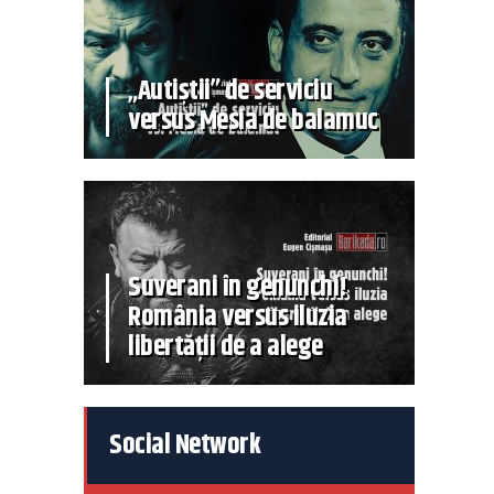
„Autiștii” de serviciu
versus Mesia de balamuc
Suverani în genunchi!
România versus iluzia
libertății de a alege
Social Network