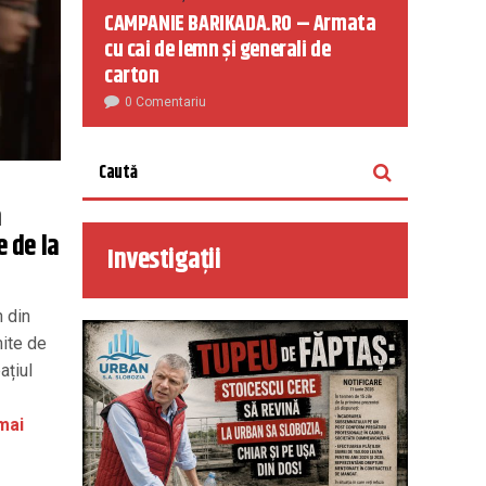
CAMPANIE BARIKADA.RO – Armata
cu cai de lemn și generali de
carton
0 Comentariu
a
e de la
Investigații
n din
mite de
ațiul
mai