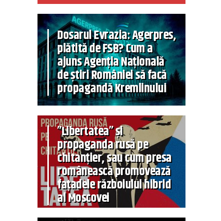
Dosarul Evrazia: Agerpres,
plătită de FSB? Cum a
ajuns Agenția Națională
de știri României să facă
propagandă Kremlinului
”Libertatea” și
propaganda rusă pe
chitanțier, sau cum presa
românească promovează
fațadele războiului hibrid
al Moscovei