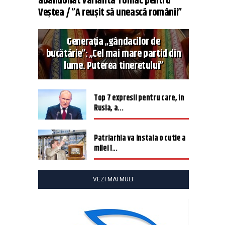
abandonat varianta Tomac pentru
Veștea / ”A reușit să unească românii”
Generația „gândacilor de
bucătărie”: „Cel mai mare partid din
lume. Puterea tineretului”
Top 7 expresii pentru care, în
Rusia, a...
Patriarhia va instala o cutie a
milei î...
VEZI MAI MULT