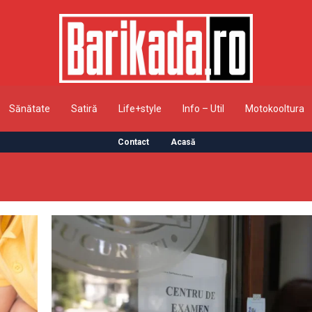
Sănătate
Satiră
Life+style
Info – Util
Motokooltura
Contact
Acasă