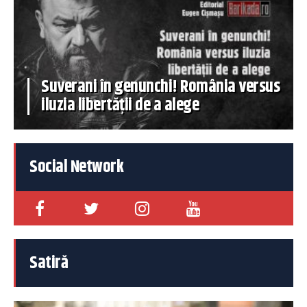
Suverani în genunchi! România versus
iluzia libertății de a alege
Social Network
Satiră