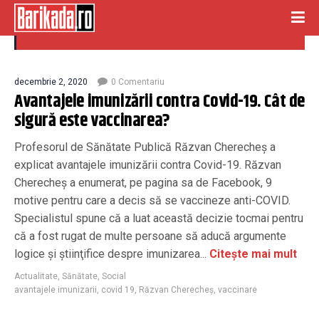
avantajele imunizarii
decembrie 2, 2020
0 Comentariu
Avantajele imunizării contra Covid-19. Cât de
sigură este vaccinarea?
Profesorul de Sănătate Publică Răzvan Cherecheş a
explicat avantajele imunizării contra Covid-19. Răzvan
Cherecheş a enumerat, pe pagina sa de Facebook, 9
motive pentru care a decis să se vaccineze anti-COVID.
Specialistul spune că a luat această decizie tocmai pentru
că a fost rugat de multe persoane să aducă argumente
logice şi ştiinţifice despre imunizarea...
Citește mai mult
Actualitate
,
Sănătate
,
Social
avantajele imunizarii
,
covid 19
,
Răzvan Cherecheş
,
vaccinare