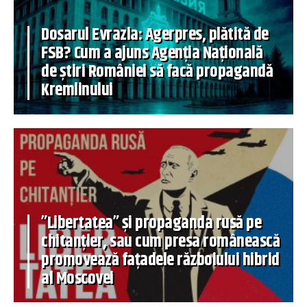
Dosarul Evrazia: Agerpres, plătită de
FSB? Cum a ajuns Agenția Națională
de știri României să facă propagandă
Kremlinului
”Libertatea” și propaganda rusă pe
chitanțier, sau cum presa românească
promovează fațadele războiului hibrid
al Moscovei