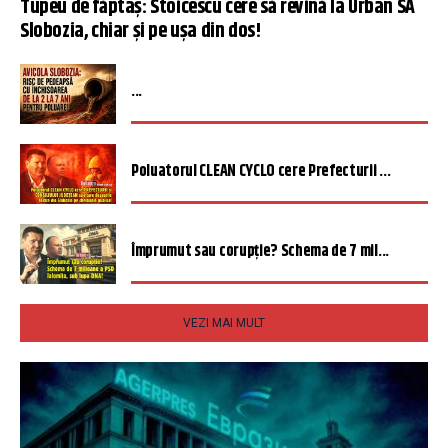
Tupeu de făptaș: Stoicescu cere să revină la Urban SA
Slobozia, chiar și pe ușa din dos!
...
Poluatorul CLEAN CYCLO cere Prefecturii ...
Împrumut sau corupție? Schema de 7 mil...
VEZI MAI MULT