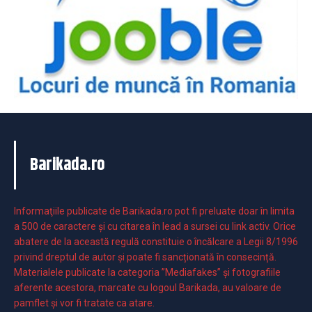
Barikada.ro
Informaţiile publicate de Barikada.ro pot fi preluate doar în limita
a 500 de caractere şi cu citarea în lead a sursei cu link activ. Orice
abatere de la această regulă constituie o încălcare a Legii 8/1996
privind dreptul de autor și poate fi sancționată în consecință.
Materialele publicate la categoria ”Mediafakes” și fotografiile
aferente acestora, marcate cu logoul Barikada, au valoare de
pamflet și vor fi tratate ca atare.