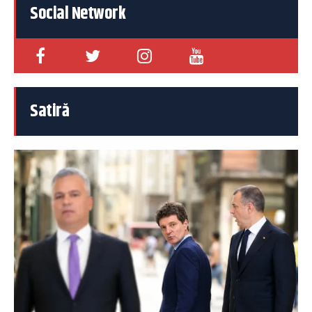
Social Network
Satiră