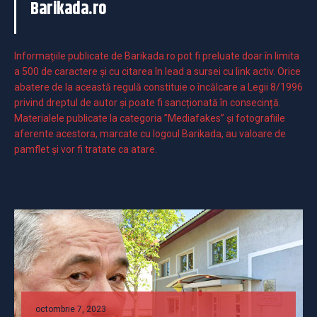
Barikada.ro
Informaţiile publicate de Barikada.ro pot fi preluate doar în limita
a 500 de caractere şi cu citarea în lead a sursei cu link activ. Orice
abatere de la această regulă constituie o încălcare a Legii 8/1996
privind dreptul de autor și poate fi sancționată în consecință.
Materialele publicate la categoria ”Mediafakes” și fotografiile
aferente acestora, marcate cu logoul Barikada, au valoare de
pamflet și vor fi tratate ca atare.
octombrie 7, 2023