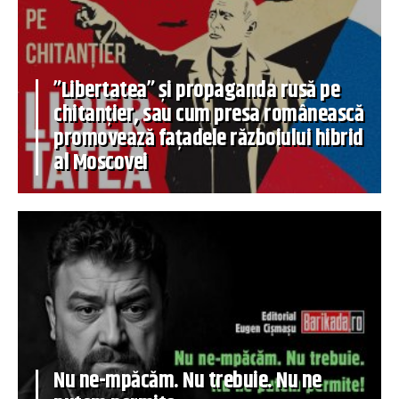
”Libertatea” și propaganda rusă pe
chitanțier, sau cum presa românească
promovează fațadele războiului hibrid
al Moscovei
Nu ne-mpăcăm. Nu trebuie. Nu ne