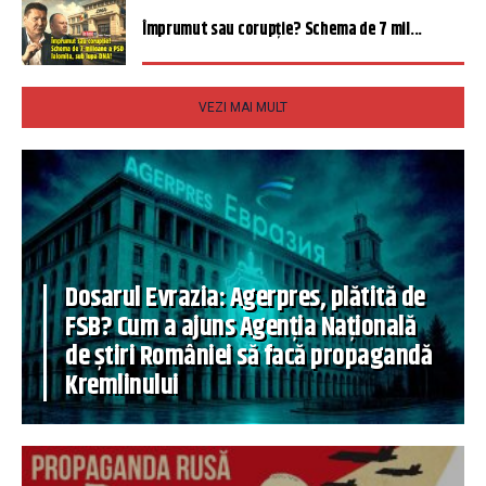
Împrumut sau corupție? Schema de 7 mil...
VEZI MAI MULT
Dosarul Evrazia: Agerpres, plătită de
FSB? Cum a ajuns Agenția Națională
de știri României să facă propagandă
Kremlinului