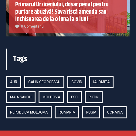
Primarul Urziceniului, dosar penal pentru
purtare abuzivă! Sava riscă amenda sau
închisoarea de la o lună la 6 luni
0 Comentariu
Tags
AUR
CALIN GEORGESCU
COVID
IALOMITA
MAIA SANDU
MOLDOVA
PSD
PUTIN
REPUBLICA MOLDOVA
ROMANIA
RUSIA
UCRAINA