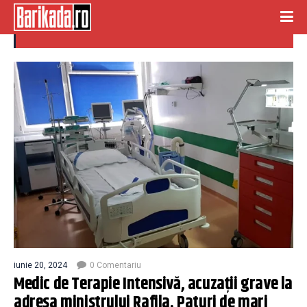
arsi
iunie 20, 2024
0 Comentariu
Medic de Terapie Intensivă, acuzații grave la
adresa ministrului Rafila. Paturi de mari