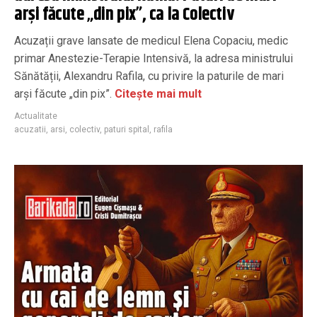
arși făcute „din pix”, ca la Colectiv
Acuzații grave lansate de medicul Elena Copaciu, medic
primar Anestezie-Terapie Intensivă, la adresa ministrului
Sănătății, Alexandru Rafila, cu privire la paturile de mari
arși făcute „din pix”.
Citește mai mult
Actualitate
acuzatii
,
arsi
,
colectiv
,
paturi spital
,
rafila