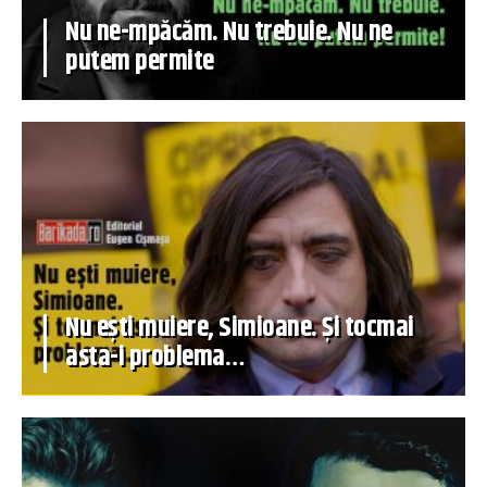
Nu ne-mpăcăm. Nu trebuie. Nu ne
putem permite
Nu ești muiere, Simioane. Și tocmai
asta-i problema…