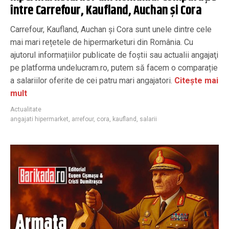
între Carrefour, Kaufland, Auchan şi Cora
Carrefour, Kaufland, Auchan şi Cora sunt unele dintre cele
mai mari rețetele de hipermarketuri din România. Cu
ajutorul informațiilor publicate de foştii sau actualii angajaţi
pe platforma undelucram.ro, putem să facem o comparație
a salariilor oferite de cei patru mari angajatori.
Citește mai
mult
Actualitate
angajati hipermarket
,
arrefour
,
cora
,
kaufland
,
salarii