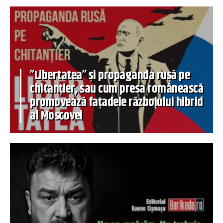
”Libertatea” și propaganda rusă pe
chitanțier, sau cum presa românească
promovează fațadele războiului hibrid
al Moscovei