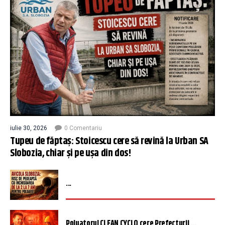
iulie 30, 2026
0 Comentariu
Tupeu de făptaș: Stoicescu cere să revină la Urban SA
Slobozia, chiar și pe ușa din dos!
...
Poluatorul CLEAN CYCLO cere Prefecturii ...