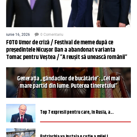
iunie 16, 2026
0 Comentariu
FOTO Umor de criză / Festival de meme după ce
președintele Nicușor Dan a abandonat varianta
Tomac pentru Veștea / ”A reușit să unească românii”
Generația „gândacilor de bucătărie”: „Cel mai
mare partid din lume. Puterea tineretului”
Top 7 expresii pentru care, în Rusia, a...
Patriarhia va instala o cutie a milei î...