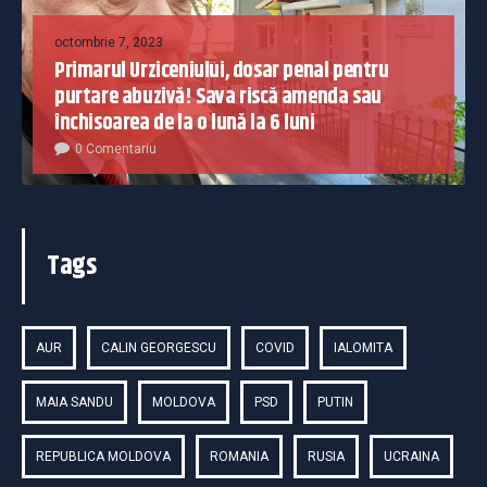
octombrie 7, 2023
Primarul Urziceniului, dosar penal pentru
purtare abuzivă! Sava riscă amenda sau
închisoarea de la o lună la 6 luni
0 Comentariu
Tags
AUR
CALIN GEORGESCU
COVID
IALOMITA
MAIA SANDU
MOLDOVA
PSD
PUTIN
REPUBLICA MOLDOVA
ROMANIA
RUSIA
UCRAINA