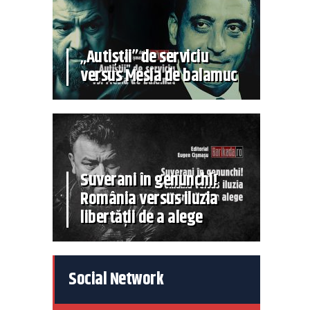
„Autiștii” de serviciu
versus Mesia de balamuc
Suverani în genunchi!
România versus iluzia
libertății de a alege
Social Network