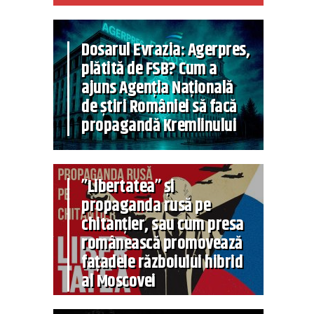
Dosarul Evrazia: Agerpres,
plătită de FSB? Cum a
ajuns Agenția Națională
de știri României să facă
propagandă Kremlinului
”Libertatea” și
propaganda rusă pe
chitanțier, sau cum presa
românească promovează
fațadele războiului hibrid
al Moscovei