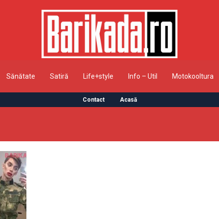
Sănătate
Satiră
Life+style
Info – Util
Motokooltura
Contact
Acasă