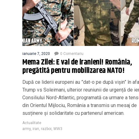
ianuarie 7, 2020
0 Comentariu
Mema Zilei: E vai de iranieni! România,
pregătită pentru mobilizarea NATO!
După ce liderii europeni au ”dat-o pe după vișin” în af
Trump vs Soleimani, ulterior reuniunii de urgență de ier
Consiliului Nord-Atlantic, programată ca urmare a tensi
din Orientul Mijlociu, România a transmis un mesaj de
susținere și solidaritate cu partenerul american.
Actualitate
army
,
iran
,
razboi
,
WW3