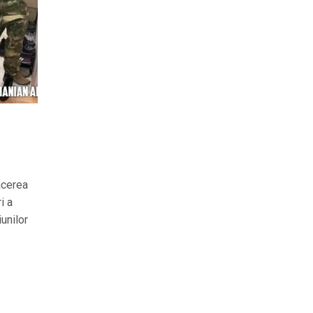
acerea
i a
unilor