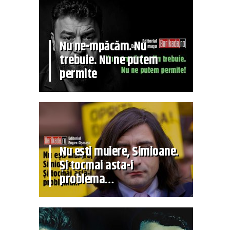
Nu ne-mpăcăm. Nu
trebuie. Nu ne putem
permite
Nu ești muiere, Simioane.
Și tocmai asta-i
problema…