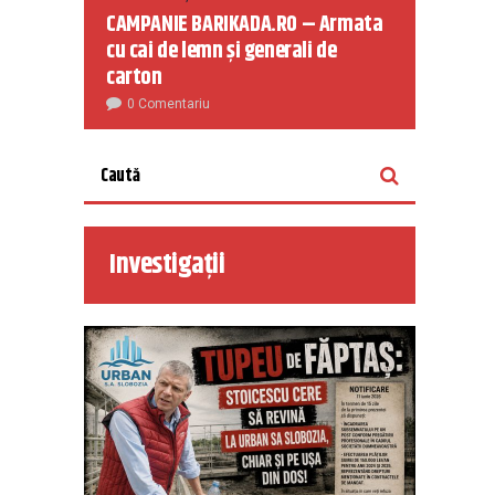
CAMPANIE BARIKADA.RO – Armata
cu cai de lemn și generali de
carton
0 Comentariu
Investigații