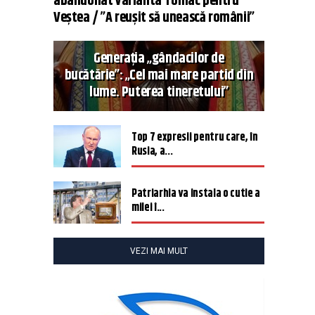
abandonat varianta Tomac pentru
Veștea / ”A reușit să unească românii”
Generația „gândacilor de
bucătărie”: „Cel mai mare partid din
lume. Puterea tineretului”
Top 7 expresii pentru care, în
Rusia, a...
Patriarhia va instala o cutie a
milei î...
VEZI MAI MULT