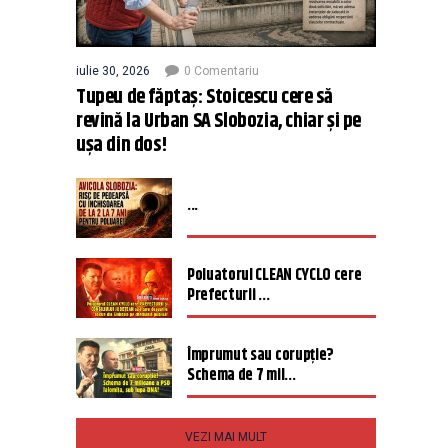
iulie 30, 2026
0 Comentariu
Tupeu de făptaș: Stoicescu cere să
revină la Urban SA Slobozia, chiar și pe
ușa din dos!
...
Poluatorul CLEAN CYCLO cere
Prefecturii ...
Împrumut sau corupție?
Schema de 7 mil...
VEZI MAI MULT