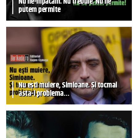
Nu ne-mpăcăm. Nu trebuie. Nu ne
putem permite
Nu ești muiere, Simioane. Și tocmai
asta-i problema…