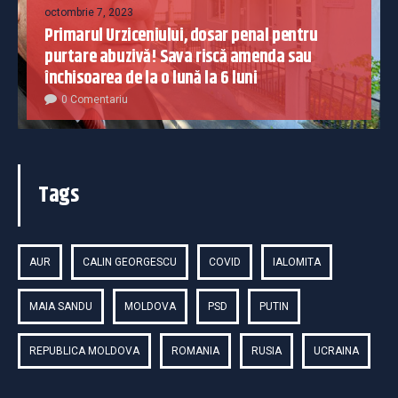
octombrie 7, 2023
Primarul Urziceniului, dosar penal pentru
purtare abuzivă! Sava riscă amenda sau
închisoarea de la o lună la 6 luni
0 Comentariu
Tags
AUR
CALIN GEORGESCU
COVID
IALOMITA
MAIA SANDU
MOLDOVA
PSD
PUTIN
REPUBLICA MOLDOVA
ROMANIA
RUSIA
UCRAINA