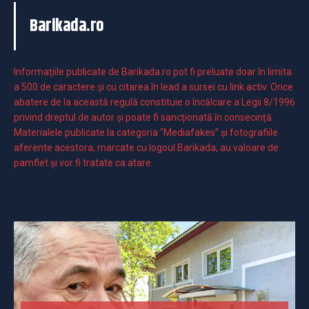
Barikada.ro
Informaţiile publicate de Barikada.ro pot fi preluate doar în limita
a 500 de caractere şi cu citarea în lead a sursei cu link activ. Orice
abatere de la această regulă constituie o încălcare a Legii 8/1996
privind dreptul de autor și poate fi sancționată în consecință.
Materialele publicate la categoria ”Mediafakes” și fotografiile
aferente acestora, marcate cu logoul Barikada, au valoare de
pamflet și vor fi tratate ca atare.