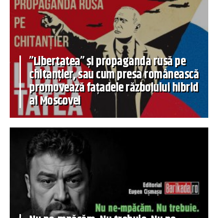
”Libertatea” și propaganda rusă pe
chitanțier, sau cum presa românească
promovează fațadele războiului hibrid
al Moscovei