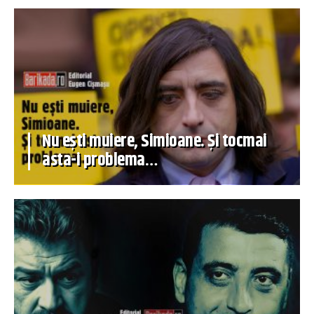
Nu ești muiere, Simioane. Și tocmai
asta-i problema…