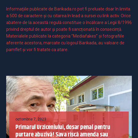
Informaţiile publicate de Barikada.ro pot fi preluate doar în limita
a 500 de caractere şi cu citarea în lead a sursei cu link activ. Orice
abatere de la această regulă constituie o încălcare a Legii 8/1996
privind dreptul de autor și poate fi sancționată în consecință.
Materialele publicate la categoria ”Mediafakes” și fotografiile
aferente acestora, marcate cu logoul Barikada, au valoare de
pamflet și vor fi tratate ca atare.
octombrie 7, 2023
Primarul Urziceniului, dosar penal pentru
purtare abuzivă! Sava riscă amenda sau