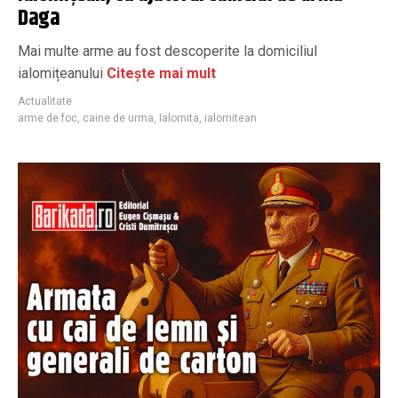
Daga
Mai multe arme au fost descoperite la domiciliul
ialomițeanului
Citește mai mult
Actualitate
arme de foc
,
caine de urma
,
Ialomita
,
ialomitean