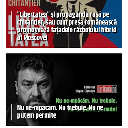
”Libertatea” și propaganda rusă pe
chitanțier, sau cum presa românească
promovează fațadele războiului hibrid
al Moscovei
Nu ne-mpăcăm. Nu trebuie. Nu ne
putem permite