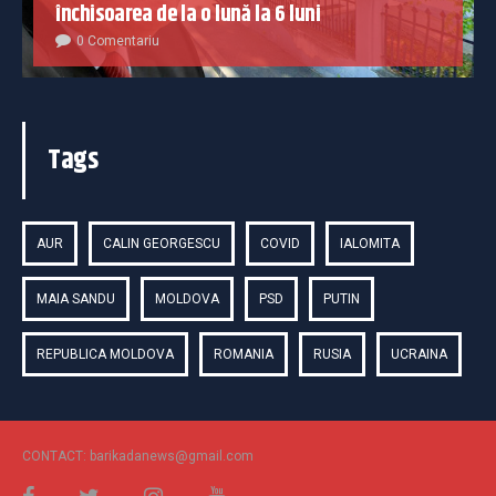
închisoarea de la o lună la 6 luni
0 Comentariu
Tags
AUR
CALIN GEORGESCU
COVID
IALOMITA
MAIA SANDU
MOLDOVA
PSD
PUTIN
REPUBLICA MOLDOVA
ROMANIA
RUSIA
UCRAINA
CONTACT: barikadanews@gmail.com