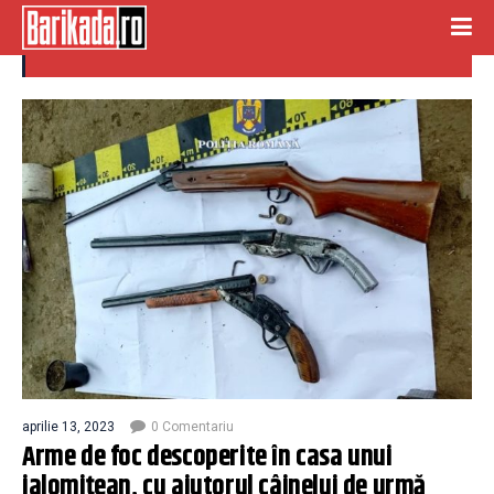
arme de foc
aprilie 13, 2023
0 Comentariu
Arme de foc descoperite în casa unui
ialomițean, cu ajutorul câinelui de urmă