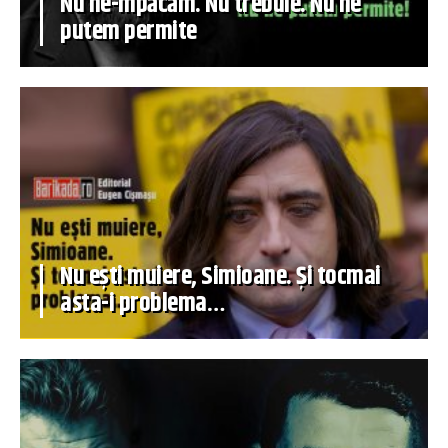
Nu ne-mpăcăm. Nu trebuie. Nu ne
putem permite
Nu ești muiere, Simioane. Și tocmai
asta-i problema…