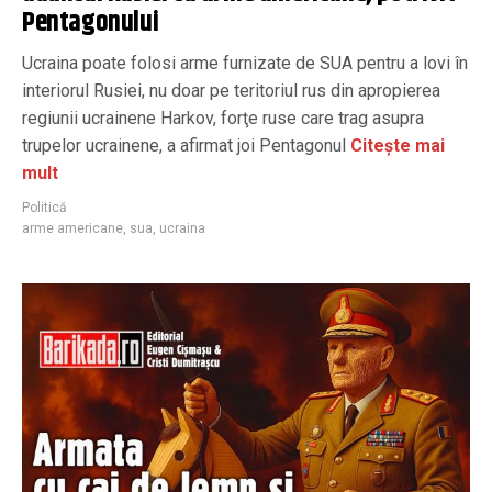
Pentagonului
Ucraina poate folosi arme furnizate de SUA pentru a lovi în
interiorul Rusiei, nu doar pe teritoriul rus din apropierea
regiunii ucrainene Harkov, forţe ruse care trag asupra
trupelor ucrainene, a afirmat joi Pentagonul
Citește mai
mult
Politică
arme americane
,
sua
,
ucraina