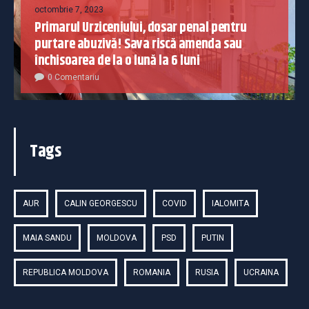
octombrie 7, 2023
Primarul Urziceniului, dosar penal pentru
purtare abuzivă! Sava riscă amenda sau
închisoarea de la o lună la 6 luni
0 Comentariu
Tags
AUR
CALIN GEORGESCU
COVID
IALOMITA
MAIA SANDU
MOLDOVA
PSD
PUTIN
REPUBLICA MOLDOVA
ROMANIA
RUSIA
UCRAINA