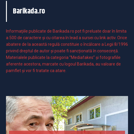
Barikada.ro
Informaţiile publicate de Barikada.ro pot fi preluate doar în limita
a 500 de caractere şi cu citarea în lead a sursei cu link activ. Orice
abatere de la această regulă constituie o încălcare a Legii 8/1996
privind dreptul de autor și poate fi sancționată în consecință.
Materialele publicate la categoria ”Mediafakes” și fotografiile
aferente acestora, marcate cu logoul Barikada, au valoare de
pamflet și vor fi tratate ca atare.