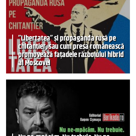
”Libertatea” și propaganda rusă pe
chitanțier, sau cum presa românească
promovează fațadele războiului hibrid
al Moscovei