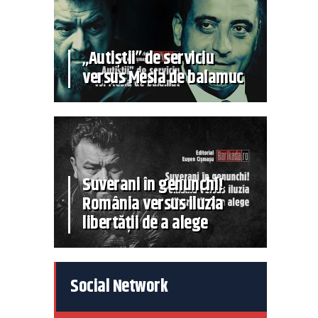
„Autiștii” de serviciu
versus Mesia de balamuc
Suverani în genunchi!
România versus iluzia
libertății de a alege
Social Network