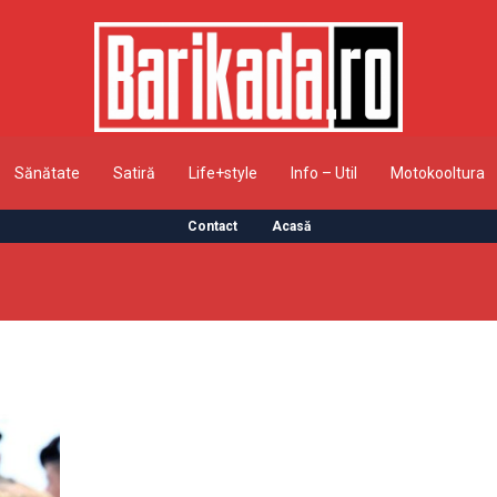
Sănătate
Satiră
Life+style
Info – Util
Motokooltura
Contact
Acasă