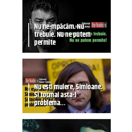
Nu ne-mpăcăm. Nu
trebuie. Nu ne putem
permite
Nu ești muiere, Simioane.
Și tocmai asta-i
problema…