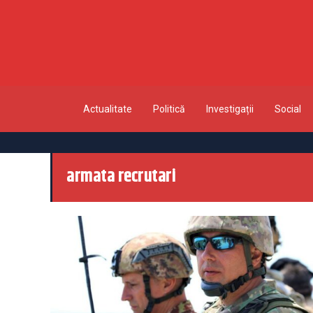
Actualitate
Politică
Investigații
Social
armata recrutari