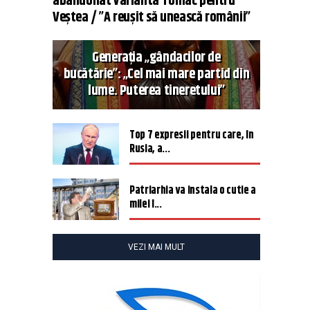
abandonat varianta Tomac pentru
Veștea / ”A reușit să unească românii”
Generația „gândacilor de
bucătărie”: „Cel mai mare partid din
lume. Puterea tineretului”
Top 7 expresii pentru care, în
Rusia, a...
Patriarhia va instala o cutie a
milei î...
VEZI MAI MULT