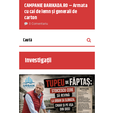
CAMPANIE BARIKADA.RO – Armata
cu cai de lemn și generali de
carton
0 Comentariu
Investigații