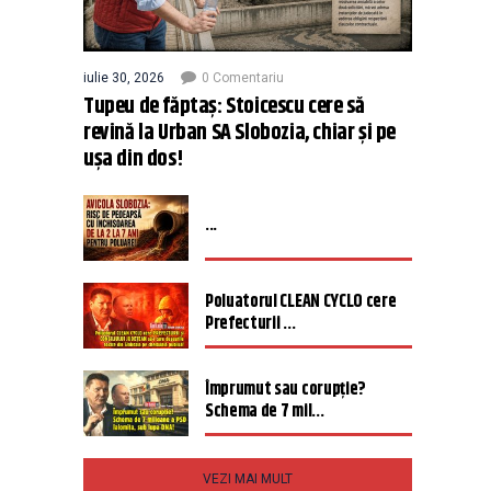
iulie 30, 2026
0 Comentariu
Tupeu de făptaș: Stoicescu cere să
revină la Urban SA Slobozia, chiar și pe
ușa din dos!
...
Poluatorul CLEAN CYCLO cere
Prefecturii ...
Împrumut sau corupție?
Schema de 7 mil...
VEZI MAI MULT