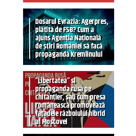
Dosarul Evrazia: Agerpres,
plătită de FSB? Cum a
ajuns Agenția Națională
de știri României să facă
propagandă Kremlinului
”Libertatea” și
propaganda rusă pe
chitanțier, sau cum presa
românească promovează
fațadele războiului hibrid
al Moscovei