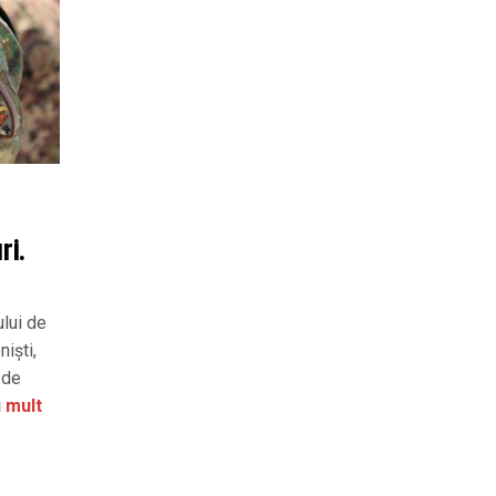
ri.
ului de
niști,
 de
 mult