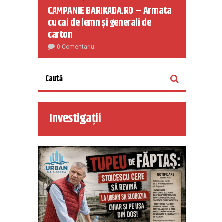
CAMPANIE BARIKADA.RO – Armata
cu cai de lemn și generali de
carton
0 Comentariu
Investigații