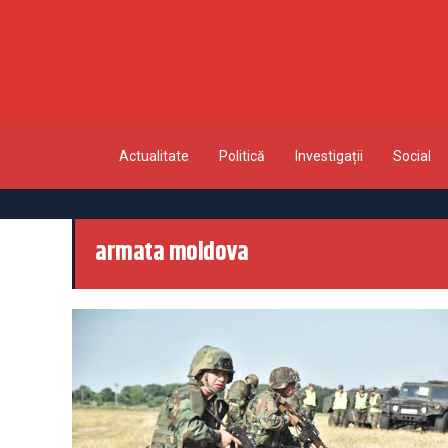
Actualitate
Politică
Investigații
Social
armata moldova