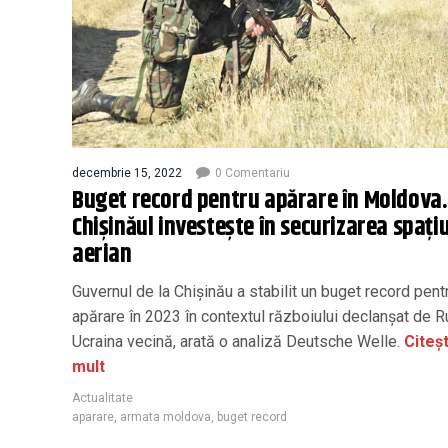
decembrie 15, 2022
0 Comentariu
Buget record pentru apărare în Moldova.
Chișinăul investește în securizarea spațiu
aerian
Guvernul de la Chișinău a stabilit un buget record pent
apărare în 2023 în contextul războiului declanșat de R
Ucraina vecină, arată o analiză Deutsche Welle.
Citeș
mult
Actualitate
aparare
,
armata moldova
,
buget record