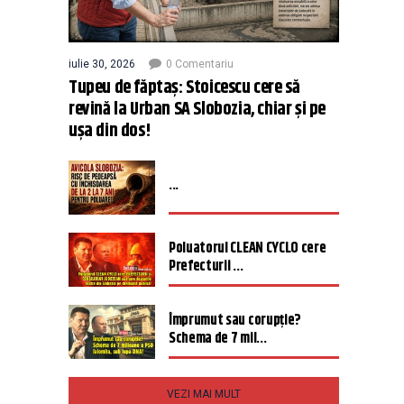
iulie 30, 2026
0 Comentariu
Tupeu de făptaș: Stoicescu cere să
revină la Urban SA Slobozia, chiar și pe
ușa din dos!
...
Poluatorul CLEAN CYCLO cere
Prefecturii ...
Împrumut sau corupție?
Schema de 7 mil...
VEZI MAI MULT