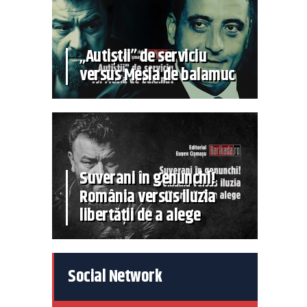
„Autiștii” de serviciu
versus Mesia de balamuc
Suverani în genunchi!
România versus iluzia
libertății de a alege
Social Network