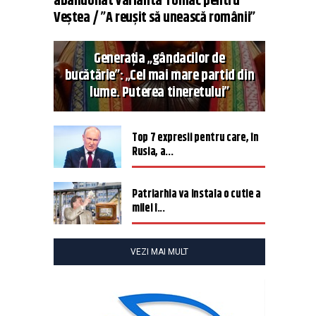
abandonat varianta Tomac pentru
Veștea / ”A reușit să unească românii”
Generația „gândacilor de
bucătărie”: „Cel mai mare partid din
lume. Puterea tineretului”
Top 7 expresii pentru care, în
Rusia, a...
Patriarhia va instala o cutie a
milei î...
VEZI MAI MULT