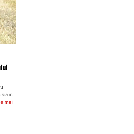
lui
ru
usia în
te mai