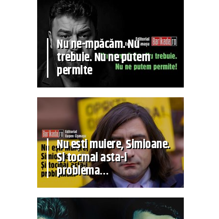
Nu ne-mpăcăm. Nu
trebuie. Nu ne putem
permite
Nu ești muiere, Simioane.
Și tocmai asta-i
problema…