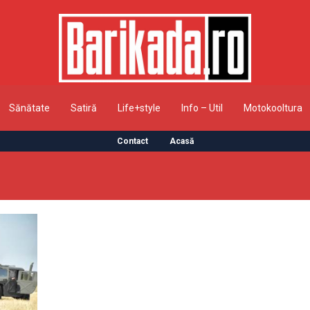
Sănătate
Satiră
Life+style
Info – Util
Motokooltura
Contact
Acasă