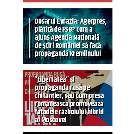
Dosarul Evrazia: Agerpres,
plătită de FSB? Cum a
ajuns Agenția Națională
de știri României să facă
propagandă Kremlinului
”Libertatea” și
propaganda rusă pe
chitanțier, sau cum presa
românească promovează
fațadele războiului hibrid
al Moscovei