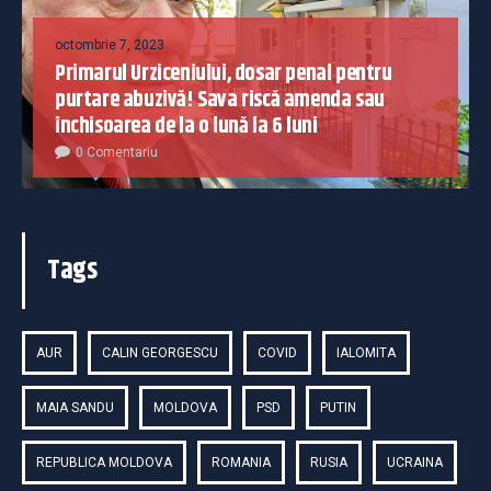
octombrie 7, 2023
Primarul Urziceniului, dosar penal pentru
purtare abuzivă! Sava riscă amenda sau
închisoarea de la o lună la 6 luni
0 Comentariu
Tags
AUR
CALIN GEORGESCU
COVID
IALOMITA
MAIA SANDU
MOLDOVA
PSD
PUTIN
REPUBLICA MOLDOVA
ROMANIA
RUSIA
UCRAINA