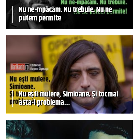
Nu ne-mpăcăm. Nu trebuie. Nu ne
putem permite
Nu ești muiere, Simioane. Și tocmai
asta-i problema…