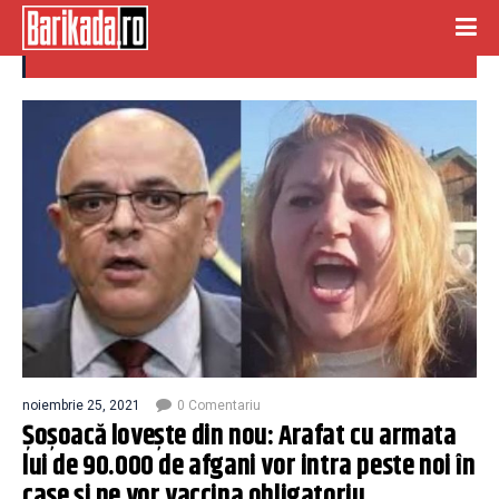
armata afgani
noiembrie 25, 2021
0 Comentariu
Șoșoacă lovește din nou: Arafat cu armata
lui de 90.000 de afgani vor intra peste noi în
case și ne vor vaccina obligatoriu