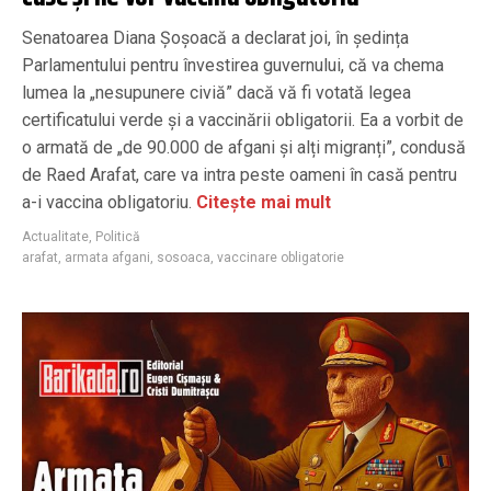
Senatoarea Diana Șoșoacă a declarat joi, în ședința
Parlamentului pentru învestirea guvernului, că va chema
lumea la „nesupunere civiă” dacă vă fi votată legea
certificatului verde și a vaccinării obligatorii. Ea a vorbit de
o armată de „de 90.000 de afgani și alți migranți”, condusă
de Raed Arafat, care va intra peste oameni în casă pentru
a-i vaccina obligatoriu.
Citește mai mult
Actualitate
,
Politică
arafat
,
armata afgani
,
sosoaca
,
vaccinare obligatorie