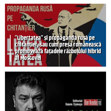
”Libertatea” și propaganda rusă pe
chitanțier, sau cum presa românească
promovează fațadele războiului hibrid
al Moscovei