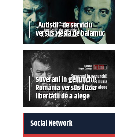
„Autiștii” de serviciu
versus Mesia de balamuc
Suverani în genunchi!
România versus iluzia
libertății de a alege
Social Network