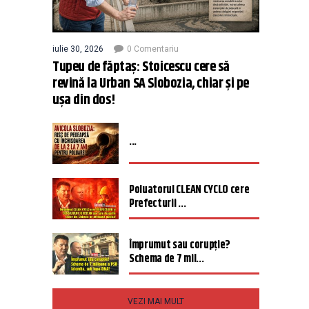
iulie 30, 2026
0 Comentariu
Tupeu de făptaș: Stoicescu cere să
revină la Urban SA Slobozia, chiar și pe
ușa din dos!
...
Poluatorul CLEAN CYCLO cere
Prefecturii ...
Împrumut sau corupție?
Schema de 7 mil...
VEZI MAI MULT