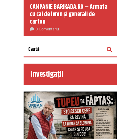
CAMPANIE BARIKADA.RO – Armata
cu cai de lemn și generali de
carton
0 Comentariu
Investigații