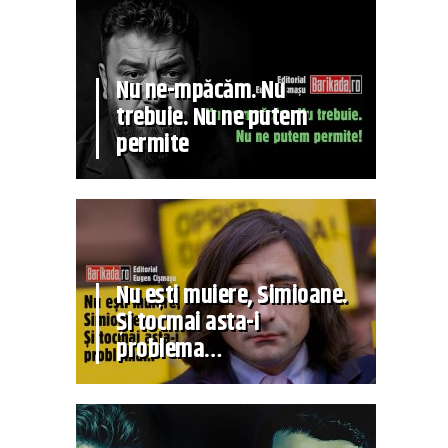
Nu ne-mpăcăm. Nu
trebuie. Nu ne putem
permite
Nu ești muiere, Simioane.
Și tocmai asta-i
problema…