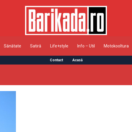
Sănătate
Satiră
Life+style
Info – Util
Motokooltura
Contact
Acasă