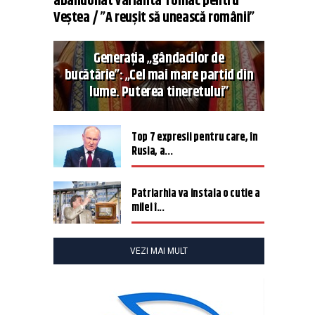
abandonat varianta Tomac pentru
Veștea / ”A reușit să unească românii”
Generația „gândacilor de
bucătărie”: „Cel mai mare partid din
lume. Puterea tineretului”
Top 7 expresii pentru care, în
Rusia, a...
Patriarhia va instala o cutie a
milei î...
VEZI MAI MULT