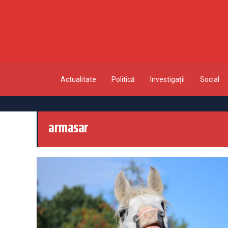
Actualitate
Politică
Investigații
Social
armasar