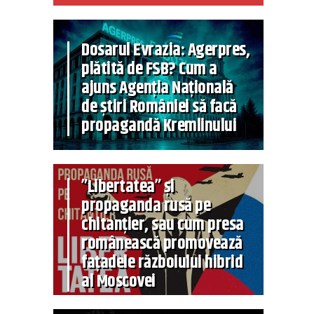
Dosarul Evrazia: Agerpres,
plătită de FSB? Cum a
ajuns Agenția Națională
de știri României să facă
propagandă Kremlinului
”Libertatea” și
propaganda rusă pe
chitanțier, sau cum presa
românească promovează
fațadele războiului hibrid
al Moscovei