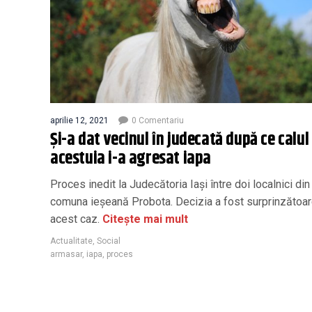
aprilie 12, 2021
0 Comentariu
Și-a dat vecinul în judecată după ce calul
acestuia i-a agresat iapa
Proces inedit la Judecătoria Iași între doi localnici din
comuna ieșeană Probota. Decizia a fost surprinzătoar
acest caz.
Citește mai mult
Actualitate
,
Social
armasar
,
iapa
,
proces