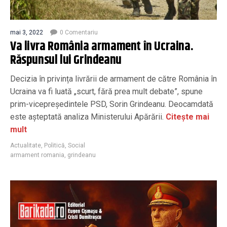
mai 3, 2022
0 Comentariu
Va livra România armament în Ucraina.
Răspunsul lui Grindeanu
Decizia în privința livrării de armament de către România în
Ucraina va fi luată „scurt, fără prea mult debate”, spune
prim-vicepreședintele PSD, Sorin Grindeanu. Deocamdată
este așteptată analiza Ministerului Apărării.
Citește mai
mult
Actualitate
,
Politică
,
Social
armament romania
,
grindeanu