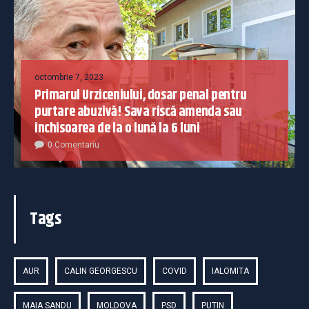
octombrie 7, 2023
Primarul Urziceniului, dosar penal pentru
purtare abuzivă! Sava riscă amenda sau
închisoarea de la o lună la 6 luni
0 Comentariu
Tags
AUR
CALIN GEORGESCU
COVID
IALOMITA
MAIA SANDU
MOLDOVA
PSD
PUTIN