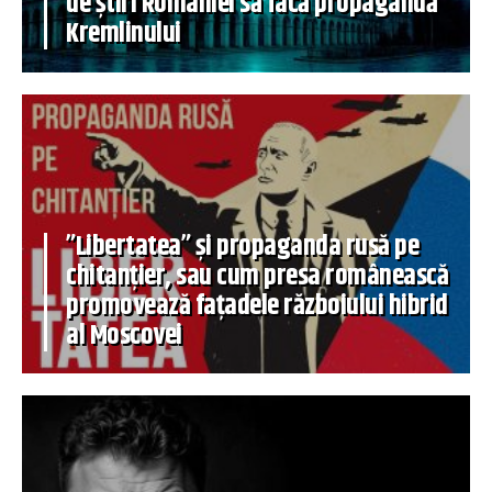
de știri României să facă propagandă
Kremlinului
”Libertatea” și propaganda rusă pe
chitanțier, sau cum presa românească
promovează fațadele războiului hibrid
al Moscovei