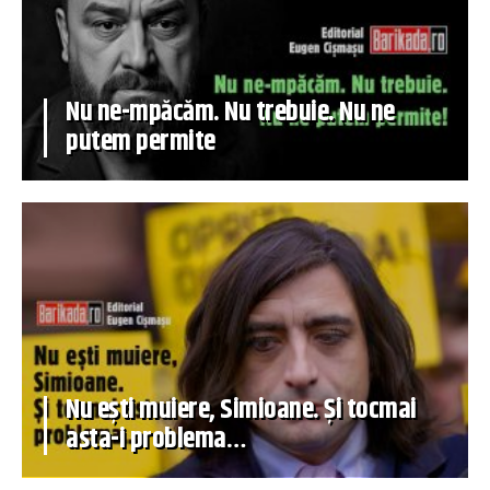
Nu ne-mpăcăm. Nu trebuie. Nu ne
putem permite
Nu ești muiere, Simioane. Și tocmai
asta-i problema…