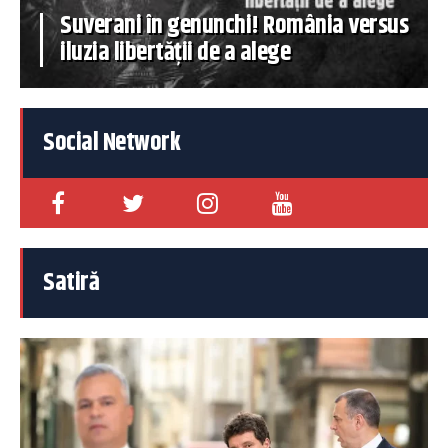
Suverani în genunchi! România versus
iluzia libertății de a alege
Social Network
Satiră