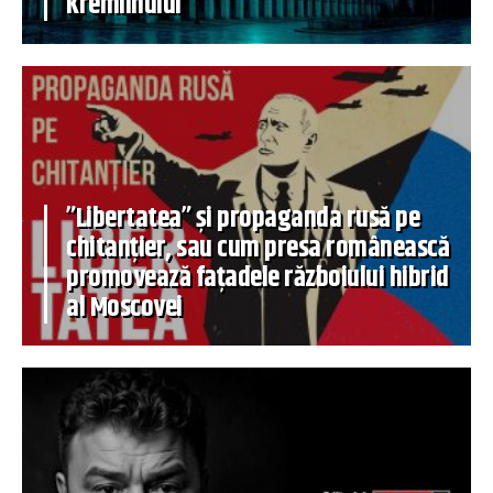
Kremlinului
”Libertatea” și propaganda rusă pe
chitanțier, sau cum presa românească
promovează fațadele războiului hibrid
al Moscovei