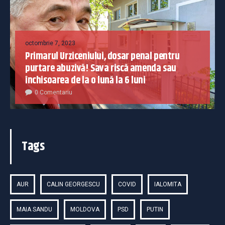
octombrie 7, 2023
Primarul Urziceniului, dosar penal pentru
purtare abuzivă! Sava riscă amenda sau
închisoarea de la o lună la 6 luni
0 Comentariu
Tags
AUR
CALIN GEORGESCU
COVID
IALOMITA
MAIA SANDU
MOLDOVA
PSD
PUTIN