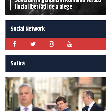
Suverani în genunchi! România versus
iluzia libertății de a alege
Social Network
Satiră