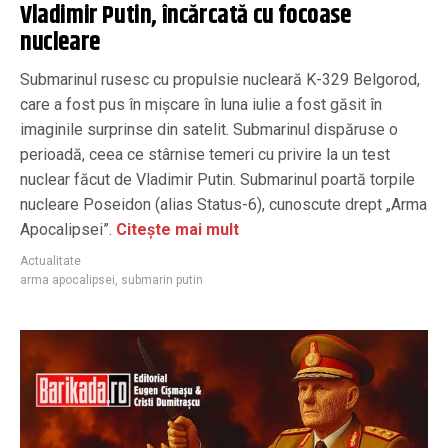
Vladimir Putin, încărcată cu focoase
nucleare
Submarinul rusesc cu propulsie nucleară K-329 Belgorod,
care a fost pus în mișcare în luna iulie a fost găsit în
imaginile surprinse din satelit. Submarinul dispăruse o
perioadă, ceea ce stârnise temeri cu privire la un test
nuclear făcut de Vladimir Putin. Submarinul poartă torpile
nucleare Poseidon (alias Status-6), cunoscute drept „Arma
Apocalipsei”.
Citește mai mult
Actualitate
arma apocalipsei
,
submarin putin