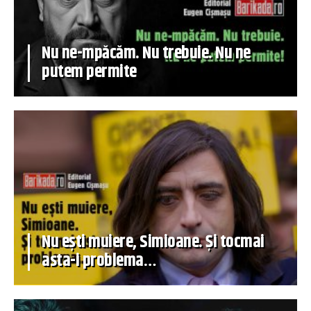
Nu ne-mpăcăm. Nu trebuie. Nu ne
putem permite
Nu ești muiere, Simioane. Și tocmai
asta-i problema…