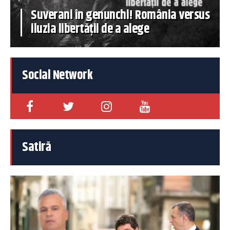
Suverani în genunchi! România versus
iluzia libertății de a alege
Social Network
Satiră