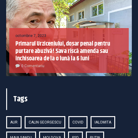
octombrie 7, 2023
Primarul Urziceniului, dosar penal pentru
purtare abuzivă! Sava riscă amenda sau
închisoarea de la o lună la 6 luni
0 Comentariu
Tags
AUR
CALIN GEORGESCU
COVID
IALOMITA
MAIA SANDU
MOLDOVA
PSD
PUTIN