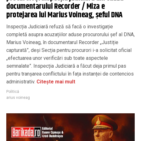
documentarului Recorder / Miza e
protejarea lui Marius Voineag, șeful DNA
Inspecția Judiciară refuză să facă o investigație
completă asupra acuzațiilor aduse procurorului șef al DNA,
Marius Voineag, în documentarul Recorder „Justiție
capturată”, deși Secția pentru procurori i-a solicitat oficial
„efectuarea unor verificări sub toate aspectele
semnalate”. Inspecția Judiciară a făcut deja primul pas
pentru tranșarea conflictului în fața instanței de contencios
administrativ.
Citește mai mult
Politică
arius voineag