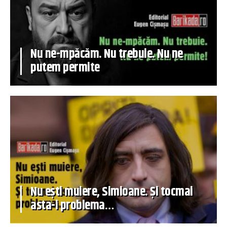
Nu ne-mpăcăm. Nu trebuie. Nu ne
putem permite
Nu ești muiere, Simioane. Și tocmai
asta-i problema…