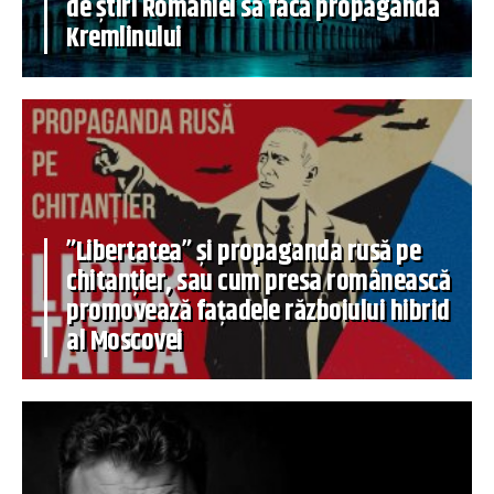
de știri României să facă propagandă
Kremlinului
”Libertatea” și propaganda rusă pe
chitanțier, sau cum presa românească
promovează fațadele războiului hibrid
al Moscovei