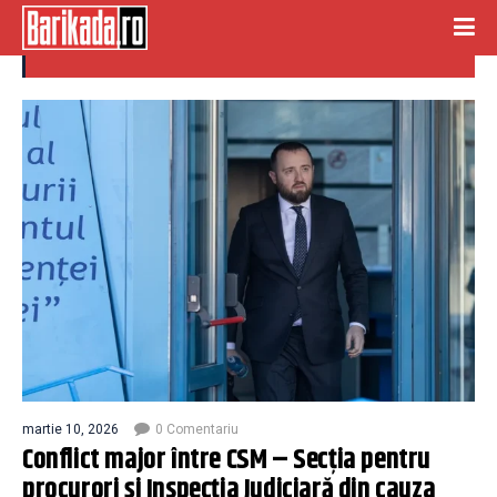
arius voineag
martie 10, 2026
0 Comentariu
Conflict major între CSM – Secția pentru
procurori și Inspecția Judiciară din cauza