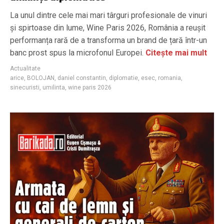
La unul dintre cele mai mari târguri profesionale de vinuri
și spirtoase din lume, Wine Paris 2026, România a reușit
performanța rară de a transforma un brand de țară într-un
banc prost spus la microfonul Europei.
Citește mai mult
Actualitate
arice
,
BOLOJAN
,
daniel constantin
,
diplomatie
,
esec
,
romania
,
sinecuristi
,
umilinta
,
wine paris 2026