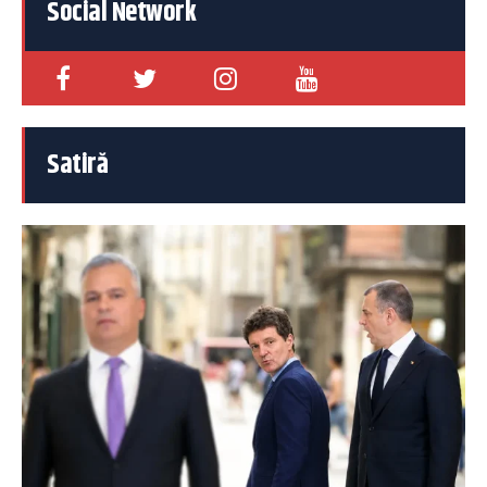
Social Network
Satiră