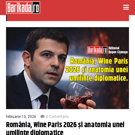
arice
februarie 15, 2026
0 Comentariu
România, Wine Paris 2026 și anatomia unei
umilințe diplomatice