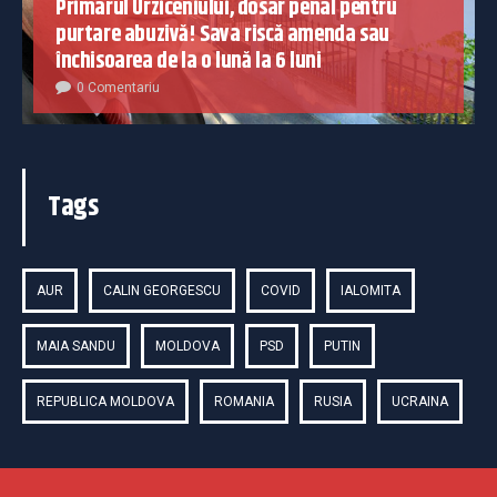
Primarul Urziceniului, dosar penal pentru
purtare abuzivă! Sava riscă amenda sau
închisoarea de la o lună la 6 luni
0 Comentariu
Tags
AUR
CALIN GEORGESCU
COVID
IALOMITA
MAIA SANDU
MOLDOVA
PSD
PUTIN
REPUBLICA MOLDOVA
ROMANIA
RUSIA
UCRAINA