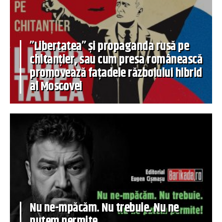
”Libertatea” și propaganda rusă pe
chitanțier, sau cum presa românească
promovează fațadele războiului hibrid
al Moscovei
Nu ne-mpăcăm. Nu trebuie. Nu ne
putem permite