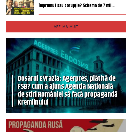
Împrumut sau corupție? Schema de 7 mil...
VEZI MAI MULT
Dosarul Evrazia: Agerpres, plătită de
FSB? Cum a ajuns Agenția Națională
de știri României să facă propagandă
Kremlinului