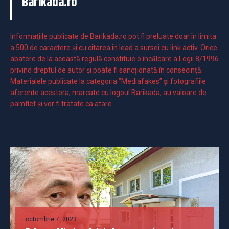
Barikada.ro
Informaţiile publicate de Barikada.ro pot fi preluate doar în limita
a 500 de caractere şi cu citarea în lead a sursei cu link activ. Orice
abatere de la această regulă constituie o încălcare a Legii 8/1996
privind dreptul de autor și poate fi sancționată în consecință.
Materialele publicate la categoria ”Mediafakes” și fotografiile
aferente acestora, marcate cu logoul Barikada, au valoare de
pamflet și vor fi tratate ca atare.
octombrie 7, 2023