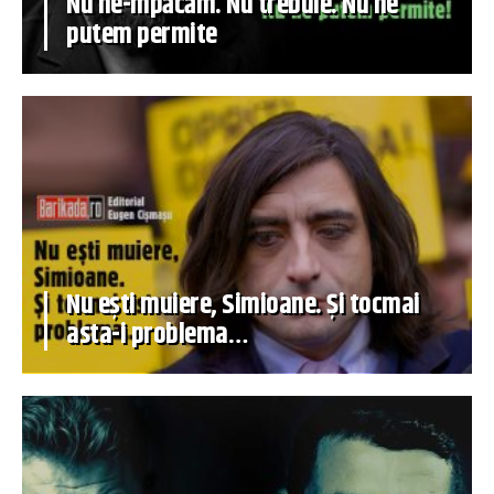
Nu ne-mpăcăm. Nu trebuie. Nu ne
putem permite
Nu ești muiere, Simioane. Și tocmai
asta-i problema…