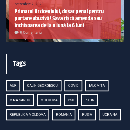
octombrie 7, 2023
Primarul Urziceniului, dosar penal pentru
purtare abuzivă! Sava riscă amenda sau
închisoarea de la o lună la 6 luni
0 Comentariu
Tags
AUR
CALIN GEORGESCU
COVID
IALOMITA
MAIA SANDU
MOLDOVA
PSD
PUTIN
REPUBLICA MOLDOVA
ROMANIA
RUSIA
UCRAINA