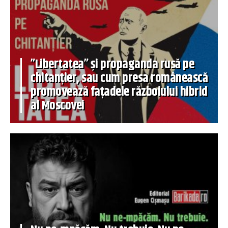
”Libertatea” și propaganda rusă pe
chitanțier, sau cum presa românească
promovează fațadele războiului hibrid
al Moscovei