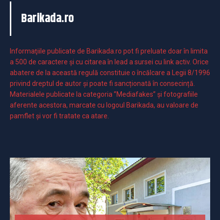
Barikada.ro
Informaţiile publicate de Barikada.ro pot fi preluate doar în limita
a 500 de caractere şi cu citarea în lead a sursei cu link activ. Orice
abatere de la această regulă constituie o încălcare a Legii 8/1996
privind dreptul de autor și poate fi sancționată în consecință.
Materialele publicate la categoria ”Mediafakes” și fotografiile
aferente acestora, marcate cu logoul Barikada, au valoare de
pamflet și vor fi tratate ca atare.