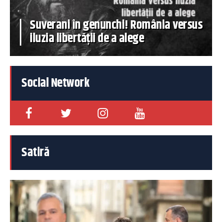
Suverani în genunchi! România versus
iluzia libertății de a alege
Social Network
Satiră