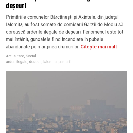
deşeuri
Primăriile comunelor Bărcăneşti şi Axintele, din judeţul
Ialomiţa, au fost somate de comisarii Gărzii de Mediu să
oprească arderile ilegale de deşeuri. Fenomenul este tot
mai întâlnit, gunoaiele fiind incendiate în pubele
abandonate pe marginea drumurilor.
Citește mai mult
Actualitate
,
Social
arderi ilegale
,
deseuri
,
Ialomita
,
primarii