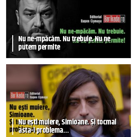
Nu ne-mpăcăm. Nu trebuie. Nu ne
putem permite
Nu ești muiere, Simioane. Și tocmai
asta-i problema…