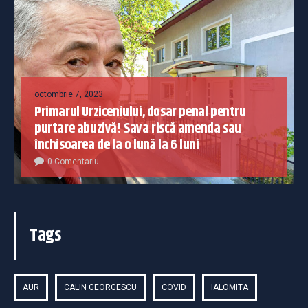
octombrie 7, 2023
Primarul Urziceniului, dosar penal pentru
purtare abuzivă! Sava riscă amenda sau
închisoarea de la o lună la 6 luni
0 Comentariu
Tags
AUR
CALIN GEORGESCU
COVID
IALOMITA