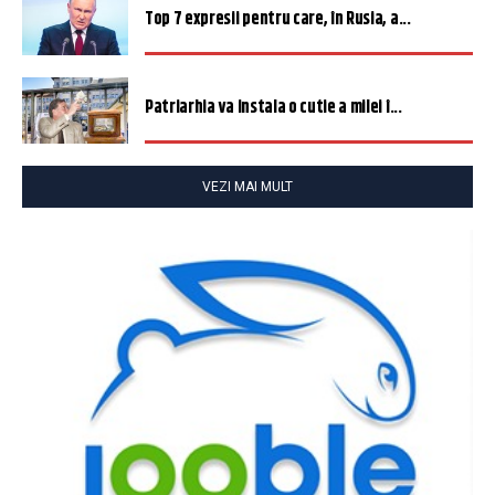
Top 7 expresii pentru care, în Rusia, a...
Patriarhia va instala o cutie a milei î...
VEZI MAI MULT