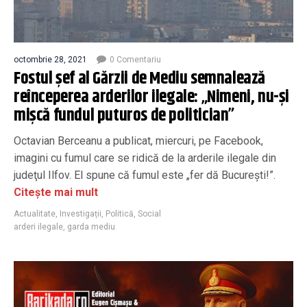
octombrie 28, 2021
0 Comentariu
Fostul șef al Gărzii de Mediu semnalează
reînceperea arderilor ilegale: „Nimeni, nu-şi
mişcă fundul puturos de politician”
Octavian Berceanu a publicat, miercuri, pe Facebook,
imagini cu fumul care se ridică de la arderile ilegale din
judeţul Ilfov. El spune că fumul este „fer dă Bucureşti!”.
Citește mai mult
Actualitate
,
Investigații
,
Politică
,
Social
arderi ilegale
,
garda mediu