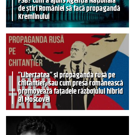
FSB? Cum a ajuns Agenția Națională
de știri României să facă propagandă
Kremlinului
”Libertatea” și propaganda rusă pe
chitanțier, sau cum presa românească
promovează fațadele războiului hibrid
al Moscovei