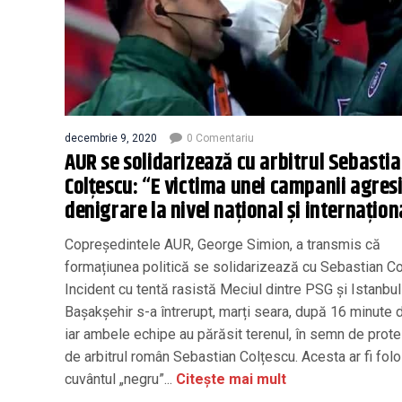
decembrie 9, 2020
0 Comentariu
AUR se solidarizează cu arbitrul Sebasti
Colțescu: “E victima unei campanii agres
denigrare la nivel național și internațion
Copreședintele AUR, George Simion, a transmis că
formațiunea politică se solidarizează cu Sebastian Co
Incident cu tentă rasistă Meciul dintre PSG și Istanbul
Başakşehir s-a întrerupt, marți seara, după 16 minute d
iar ambele echipe au părăsit terenul, în semn de prote
de arbitrul român Sebastian Colțescu. Acesta ar fi folo
cuvântul „negru”...
Citește mai mult