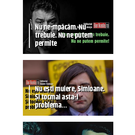
Nu ne-mpăcăm. Nu
trebuie. Nu ne putem
permite
Nu ești muiere, Simioane.
Și tocmai asta-i
problema…