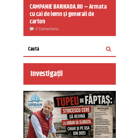
CAMPANIE BARIKADA.RO – Armata
cu cai de lemn și generali de
carton
0 Comentariu
Investigații