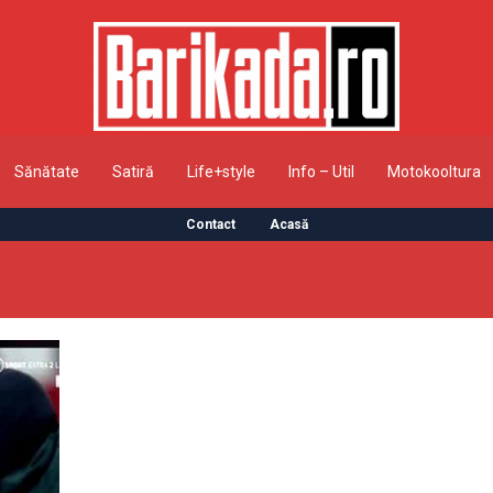
Sănătate
Satiră
Life+style
Info – Util
Motokooltura
Contact
Acasă