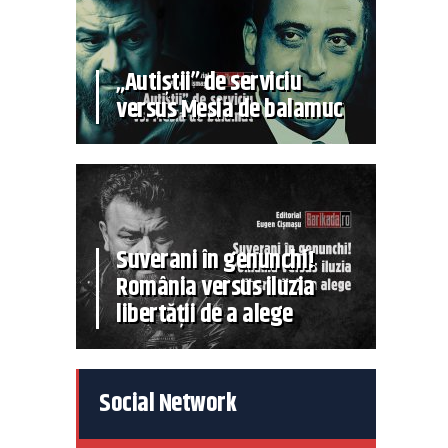
„Autiștii” de serviciu
versus Mesia de balamuc
Suverani în genunchi!
România versus iluzia
libertății de a alege
Social Network