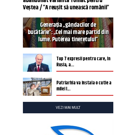
abandonat varianta Tomac pentru
Veștea / ”A reușit să unească românii”
Generația „gândacilor de
bucătărie”: „Cel mai mare partid din
lume. Puterea tineretului”
Top 7 expresii pentru care, în
Rusia, a...
Patriarhia va instala o cutie a
milei î...
VEZI MAI MULT