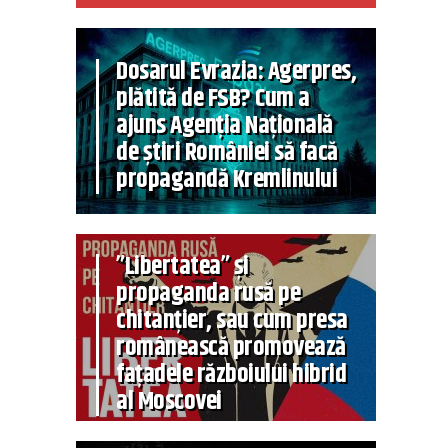
Dosarul Evrazia: Agerpres,
plătită de FSB? Cum a
ajuns Agenția Națională
de știri României să facă
propagandă Kremlinului
”Libertatea” și
propaganda rusă pe
chitanțier, sau cum presa
românească promovează
fațadele războiului hibrid
al Moscovei