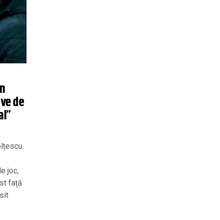
an
ive de
al”
lțescu.
e joc,
st față
sit