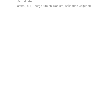
Actualitate
arbitru
,
aur
,
George Simion
,
Rasism
,
Sebastian Colțescu