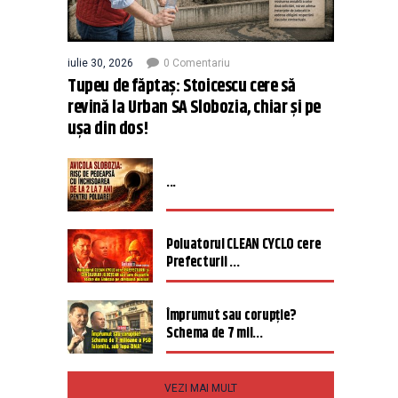
iulie 30, 2026
0 Comentariu
Tupeu de făptaș: Stoicescu cere să
revină la Urban SA Slobozia, chiar și pe
ușa din dos!
...
Poluatorul CLEAN CYCLO cere
Prefecturii ...
Împrumut sau corupție?
Schema de 7 mil...
VEZI MAI MULT