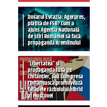
Dosarul Evrazia: Agerpres,
plătită de FSB? Cum a
ajuns Agenția Națională
de știri României să facă
propagandă Kremlinului
”Libertatea” și
propaganda rusă pe
chitanțier, sau cum presa
românească promovează
fațadele războiului hibrid
al Moscovei