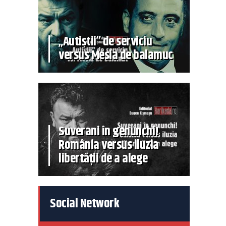
„Autiștii” de serviciu
versus Mesia de balamuc
Suverani în genunchi!
România versus iluzia
libertății de a alege
Social Network