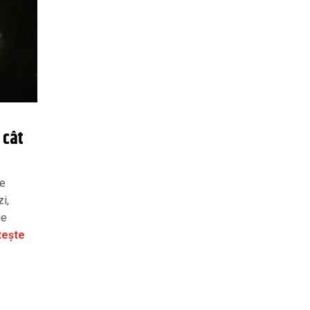
 cât
pe
i,
de
tește