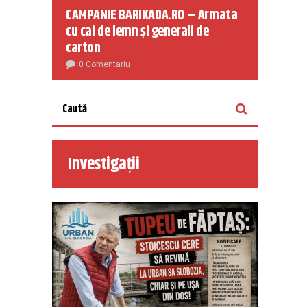
CAMPANIE BARIKADA.RO – Armata
cu cai de lemn și generali de
carton
0 Comentariu
Investigații