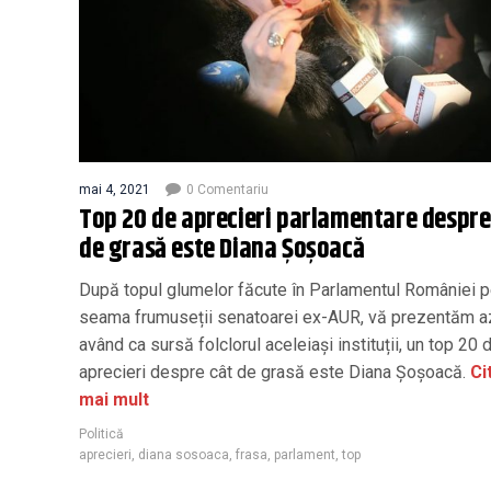
mai 4, 2021
0 Comentariu
Top 20 de aprecieri parlamentare despre
de grasă este Diana Șoșoacă
După topul glumelor făcute în Parlamentul României 
seama frumuseții senatoarei ex-AUR, vă prezentăm az
având ca sursă folclorul aceleiași instituții, un top 20 
aprecieri despre cât de grasă este Diana Șoșoacă.
Ci
mai mult
Politică
aprecieri
,
diana sosoaca
,
frasa
,
parlament
,
top