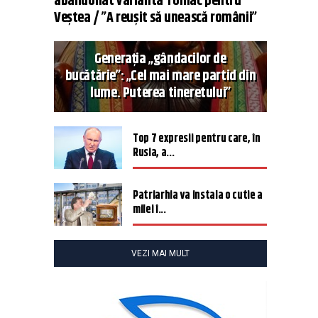
abandonat varianta Tomac pentru
Veștea / ”A reușit să unească românii”
Generația „gândacilor de
bucătărie”: „Cel mai mare partid din
lume. Puterea tineretului”
Top 7 expresii pentru care, în
Rusia, a...
Patriarhia va instala o cutie a
milei î...
VEZI MAI MULT