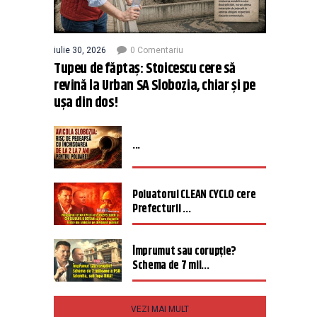
iulie 30, 2026
0 Comentariu
Tupeu de făptaș: Stoicescu cere să
revină la Urban SA Slobozia, chiar și pe
ușa din dos!
...
Poluatorul CLEAN CYCLO cere
Prefecturii ...
Împrumut sau corupție?
Schema de 7 mil...
VEZI MAI MULT