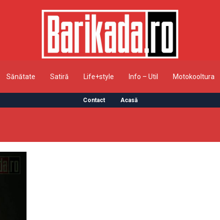
Sănătate
Satiră
Life+style
Info – Util
Motokooltura
Contact
Acasă