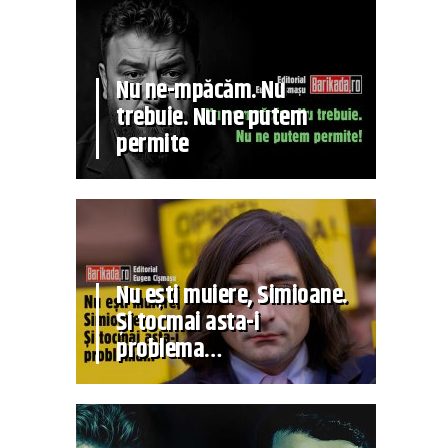
Nu ne-mpăcăm. Nu
trebuie. Nu ne putem
permite
Nu ești muiere, Simioane.
Și tocmai asta-i
problema…