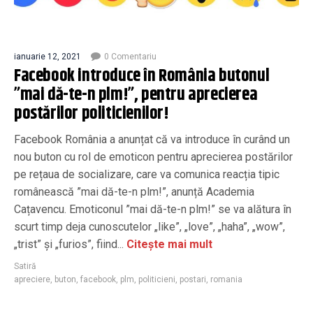
ianuarie 12, 2021
0 Comentariu
Facebook introduce în România butonul
”mai dă-te-n plm!”, pentru aprecierea
postărilor politicienilor!
Facebook România a anunțat că va introduce în curând un
nou buton cu rol de emoticon pentru aprecierea postărilor
pe rețaua de socializare, care va comunica reacția tipic
românească ”mai dă-te-n plm!”, anunță Academia
Cațavencu. Emoticonul ”mai dă-te-n plm!” se va alătura în
scurt timp deja cunoscutelor „like”, „love”, „haha”, „wow”,
„trist” și „furios”, fiind...
Citește mai mult
Satiră
apreciere
,
buton
,
facebook
,
plm
,
politicieni
,
postari
,
romania