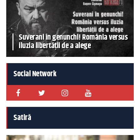
Suverani în genunchi! România versus
iluzia libertății de a alege
Social Network
Satiră