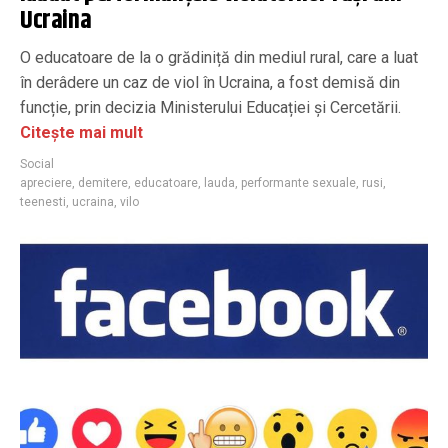
Ucraina
O educatoare de la o grădiniță din mediul rural, care a luat
în derâdere un caz de viol în Ucraina, a fost demisă din
funcție, prin decizia Ministerului Educației și Cercetării.
Citește mai mult
Social
apreciere
,
demitere
,
educatoare
,
lauda
,
performante sexuale
,
rusi
,
teenesti
,
ucraina
,
vilo