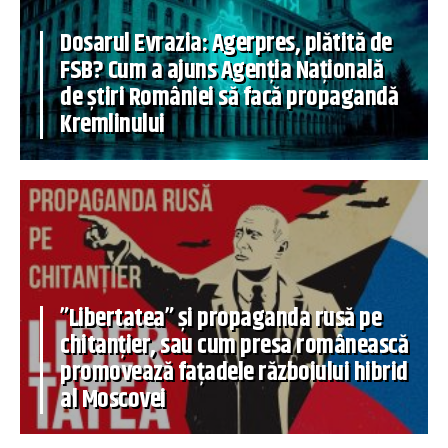
Dosarul Evrazia: Agerpres, plătită de
FSB? Cum a ajuns Agenția Națională
de știri României să facă propagandă
Kremlinului
”Libertatea” și propaganda rusă pe
chitanțier, sau cum presa românească
promovează fațadele războiului hibrid
al Moscovei