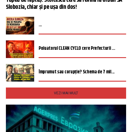
Tupeu de făptaș: Stoicescu cere să revină la Urban SA
Slobozia, chiar și pe ușa din dos!
...
Poluatorul CLEAN CYCLO cere Prefecturii ...
Împrumut sau corupție? Schema de 7 mil...
VEZI MAI MULT