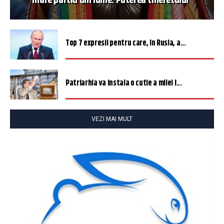
mare partid din lume. Puterea tineretului”
Top 7 expresii pentru care, în Rusia, a...
Patriarhia va instala o cutie a milei î...
VEZI MAI MULT