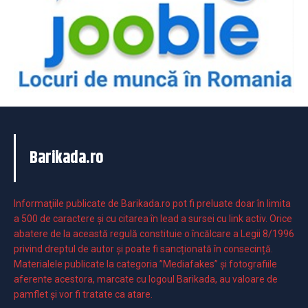
Barikada.ro
Informaţiile publicate de Barikada.ro pot fi preluate doar în limita
a 500 de caractere şi cu citarea în lead a sursei cu link activ. Orice
abatere de la această regulă constituie o încălcare a Legii 8/1996
privind dreptul de autor și poate fi sancționată în consecință.
Materialele publicate la categoria ”Mediafakes” și fotografiile
aferente acestora, marcate cu logoul Barikada, au valoare de
pamflet și vor fi tratate ca atare.