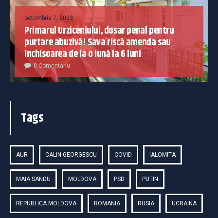
octombrie 7, 2023
Primarul Urziceniului, dosar penal pentru
purtare abuzivă! Sava riscă amenda sau
închisoarea de la o lună la 6 luni
0 Comentariu
Tags
AUR
CALIN GEORGESCU
COVID
IALOMITA
MAIA SANDU
MOLDOVA
PSD
PUTIN
REPUBLICA MOLDOVA
ROMANIA
RUSIA
UCRAINA