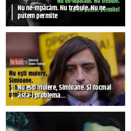
Nu ne-mpăcăm. Nu trebuie. Nu ne
putem permite
Nu ești muiere, Simioane. Și tocmai
asta-i problema…