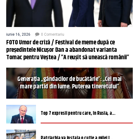
iunie 16, 2026
0 Comentariu
FOTO Umor de criză / Festival de meme după ce
președintele Nicușor Dan a abandonat varianta
Tomac pentru Veștea / ”A reușit să unească românii”
Generația „gândacilor de bucătărie”: „Cel mai
mare partid din lume. Puterea tineretului”
Top 7 expresii pentru care, în Rusia, a...
Patriarhia va instala o cutie a milei î...