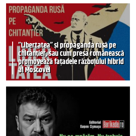
”Libertatea” și propaganda rusă pe
chitanțier, sau cum presa românească
promovează fațadele războiului hibrid
al Moscovei