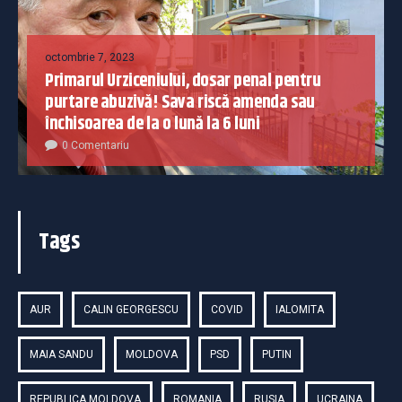
octombrie 7, 2023
Primarul Urziceniului, dosar penal pentru
purtare abuzivă! Sava riscă amenda sau
închisoarea de la o lună la 6 luni
0 Comentariu
Tags
AUR
CALIN GEORGESCU
COVID
IALOMITA
MAIA SANDU
MOLDOVA
PSD
PUTIN
REPUBLICA MOLDOVA
ROMANIA
RUSIA
UCRAINA