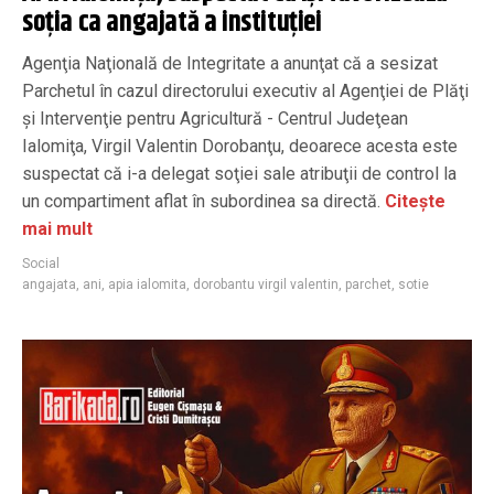
soția ca angajată a instituției
Agenţia Naţională de Integritate a anunţat că a sesizat
Parchetul în cazul directorului executiv al Agenţiei de Plăţi
şi Intervenţie pentru Agricultură - Centrul Judeţean
Ialomiţa, Virgil Valentin Dorobanţu, deoarece acesta este
suspectat că i-a delegat soţiei sale atribuţii de control la
un compartiment aflat în subordinea sa directă.
Citește
mai mult
Social
angajata
,
ani
,
apia ialomita
,
dorobantu virgil valentin
,
parchet
,
sotie