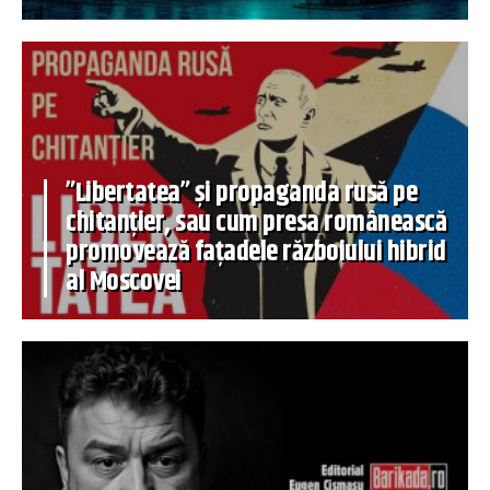
”Libertatea” și propaganda rusă pe
chitanțier, sau cum presa românească
promovează fațadele războiului hibrid
al Moscovei