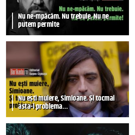
Nu ne-mpăcăm. Nu trebuie. Nu ne
putem permite
Nu ești muiere, Simioane. Și tocmai
asta-i problema…