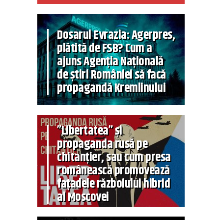
Dosarul Evrazia: Agerpres,
plătită de FSB? Cum a
ajuns Agenția Națională
de știri României să facă
propagandă Kremlinului
”Libertatea” și
propaganda rusă pe
chitanțier, sau cum presa
românească promovează
fațadele războiului hibrid
al Moscovei