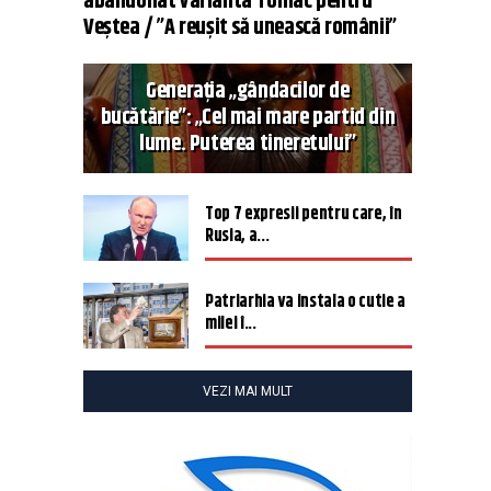
abandonat varianta Tomac pentru
Veștea / ”A reușit să unească românii”
Generația „gândacilor de
bucătărie”: „Cel mai mare partid din
lume. Puterea tineretului”
Top 7 expresii pentru care, în
Rusia, a...
Patriarhia va instala o cutie a
milei î...
VEZI MAI MULT