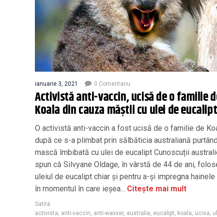
ianuarie 3, 2021
0 Comentariu
Activistă anti-vaccin, ucisă de o familie d
Koala din cauza măștii cu ulei de eucalip
O activistă anti-vaccin a fost ucisă de o familie de Koa
după ce s-a plimbat prin sălbăticia australiană purtân
mască îmbibată cu ulei de eucalipt Cunoscuții austral
spun că Silvyane Oldage, în vârstă de 44 de ani, folo
uleiul de eucalipt chiar și pentru a-și impregna hainele 
în momentul în care ieșea...
Citește mai mult
Satiră
activista
,
anti-vaccin
,
anti-waxxer
,
australia
,
eucalipt
,
koala
,
ucisa
,
u