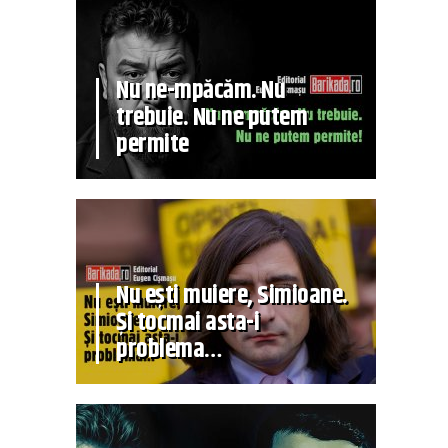
Nu ne-mpăcăm. Nu
trebuie. Nu ne putem
permite
Nu ești muiere, Simioane.
Și tocmai asta-i
problema…