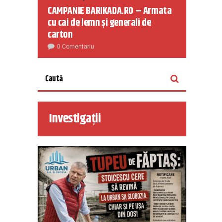
CAMPANIE BARIKADA.RO – Armata
cu cai de lemn și generali de
carton
0 Comentariu
Investigații