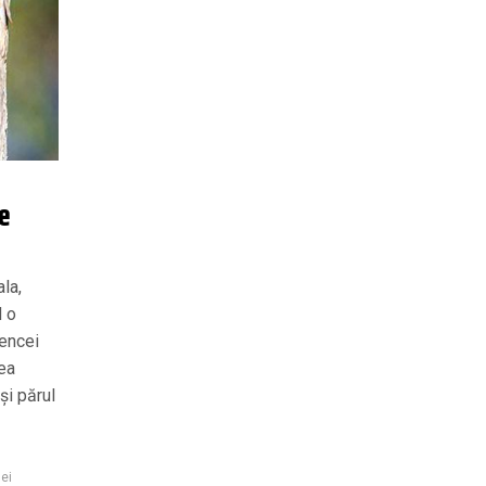
e
t
la,
d o
iencei
sea
și părul
lei