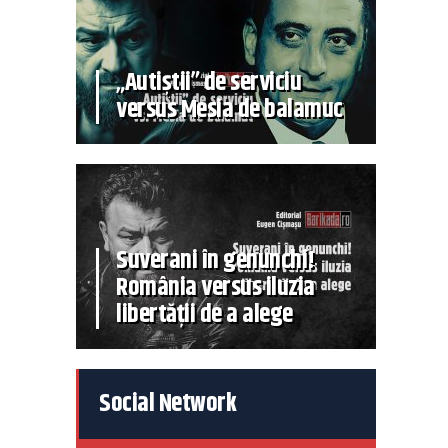
„Autiștii” de serviciu
versus Mesia de balamuc
Suverani în genunchi!
România versus iluzia
libertății de a alege
Social Network