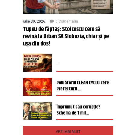
iulie 30, 2026
0 Comentariu
Tupeu de făptaș: Stoicescu cere să
revină la Urban SA Slobozia, chiar și pe
ușa din dos!
...
Poluatorul CLEAN CYCLO cere
Prefecturii ...
Împrumut sau corupție?
Schema de 7 mil...
VEZI MAI MULT