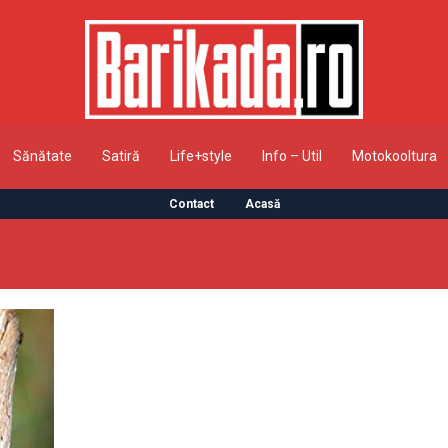
Sănătate
Satiră
Life+style
Info – Util
Motokooltura
Contact
Acasă