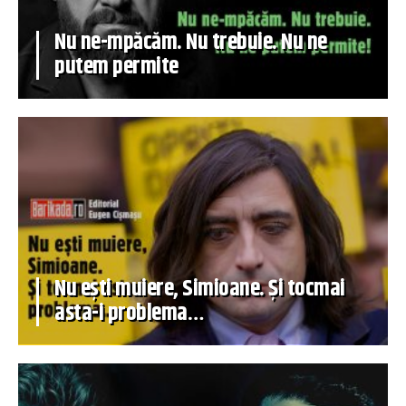
Nu ne-mpăcăm. Nu trebuie. Nu ne
putem permite
Nu ești muiere, Simioane. Și tocmai
asta-i problema…