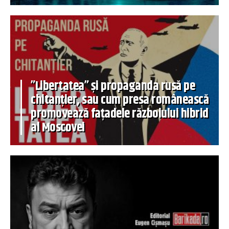
”Libertatea” și propaganda rusă pe
chitanțier, sau cum presa românească
promovează fațadele războiului hibrid
al Moscovei