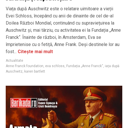
Viața după Auschwitz este o relatare uimitoare a vieții
Evei Schloss, începând cu anii de dinainte de cel de-al
Doilea Război Mondial, continuând cu supraviețuirea la
Auschwitz și, mai târziu, cu activitatea ei la Fundația „Anne
Franck“. Înainte de război, în Amsterdam, Eva se
împrietenise cu o fetiță, Anne Frank. Deși destinele lor au
fost...
Citește mai mult
Actualitate
Anne Franck foundation
,
eva schloss
,
Fundația „Anne Franck“
,
iața după
Auschwitz
,
karen bartlett