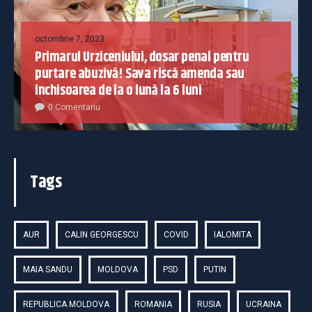
octombrie 7, 2023
Primarul Urziceniului, dosar penal pentru
purtare abuzivă! Sava riscă amenda sau
închisoarea de la o lună la 6 luni
0 Comentariu
Tags
AUR
CALIN GEORGESCU
COVID
IALOMITA
MAIA SANDU
MOLDOVA
PSD
PUTIN
REPUBLICA MOLDOVA
ROMANIA
RUSIA
UCRAINA