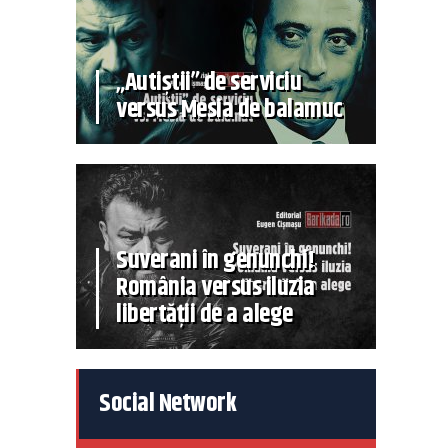
„Autiștii” de serviciu
versus Mesia de balamuc
Suverani în genunchi!
România versus iluzia
libertății de a alege
Social Network