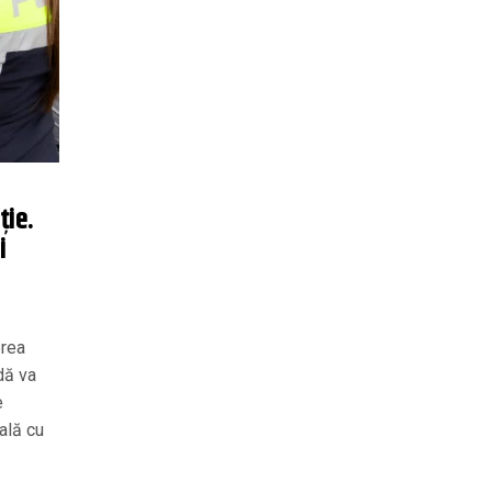
ție.
i
erea
dă va
e
ală cu