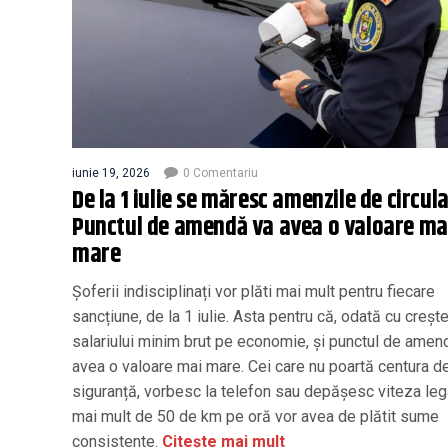
iunie 19, 2026
0 Comentariu
De la 1 iulie se măresc amenzile de circula
Punctul de amendă va avea o valoare ma
mare
Șoferii indisciplinați vor plăti mai mult pentru fiecare
sancțiune, de la 1 iulie. Asta pentru că, odată cu creșt
salariului minim brut pe economie, și punctul de amen
avea o valoare mai mare. Cei care nu poartă centura d
siguranță, vorbesc la telefon sau depășesc viteza leg
mai mult de 50 de km pe oră vor avea de plătit sume
consistente.
Citește mai mult