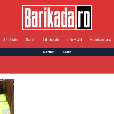
Sănătate
Satiră
Life+style
Info – Util
Motokooltura
Contact
Acasă