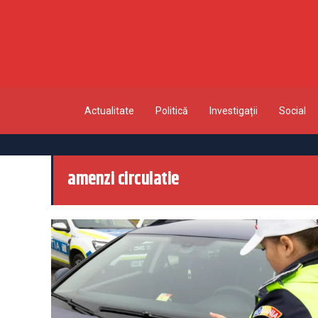
Actualitate
Politică
Investigații
Social
amenzi circulatie