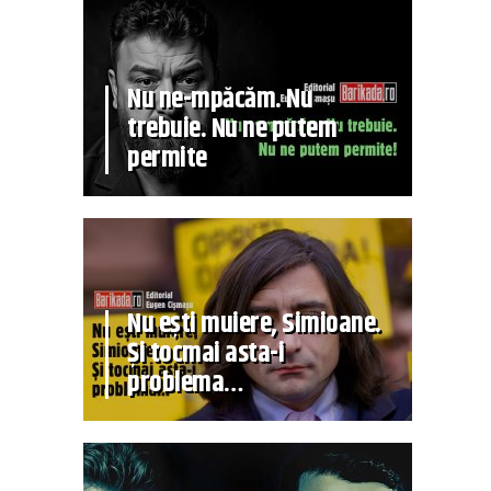
Nu ne-mpăcăm. Nu
trebuie. Nu ne putem
permite
Nu ești muiere, Simioane.
Și tocmai asta-i
problema…