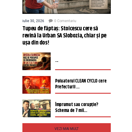
iulie 30, 2026
0 Comentariu
Tupeu de făptaș: Stoicescu cere să
revină la Urban SA Slobozia, chiar și pe
ușa din dos!
...
Poluatorul CLEAN CYCLO cere
Prefecturii ...
Împrumut sau corupție?
Schema de 7 mil...
VEZI MAI MULT