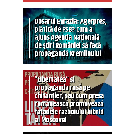
Dosarul Evrazia: Agerpres,
plătită de FSB? Cum a
ajuns Agenția Națională
de știri României să facă
propagandă Kremlinului
”Libertatea” și
propaganda rusă pe
chitanțier, sau cum presa
românească promovează
fațadele războiului hibrid
al Moscovei