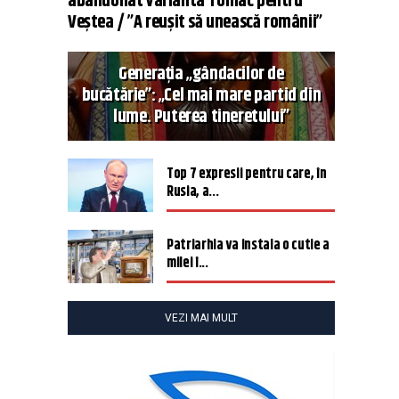
abandonat varianta Tomac pentru
Veștea / ”A reușit să unească românii”
Generația „gândacilor de
bucătărie”: „Cel mai mare partid din
lume. Puterea tineretului”
Top 7 expresii pentru care, în
Rusia, a...
Patriarhia va instala o cutie a
milei î...
VEZI MAI MULT