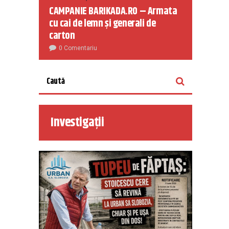
CAMPANIE BARIKADA.RO – Armata
cu cai de lemn și generali de
carton
0 Comentariu
Investigații