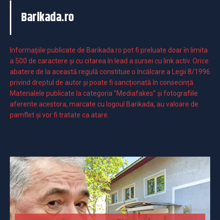
Barikada.ro
Informaţiile publicate de Barikada.ro pot fi preluate doar în limita
a 500 de caractere şi cu citarea în lead a sursei cu link activ. Orice
abatere de la această regulă constituie o încălcare a Legii 8/1996
privind dreptul de autor și poate fi sancționată în consecință.
Materialele publicate la categoria ”Mediafakes” și fotografiile
aferente acestora, marcate cu logoul Barikada, au valoare de
pamflet și vor fi tratate ca atare.