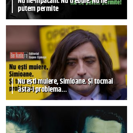
Nu ne-mpăcăm. Nu trebuie. Nu ne
putem permite
Nu ești muiere, Simioane. Și tocmai
asta-i problema…