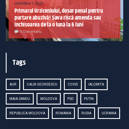
octombrie 7, 2023
Primarul Urziceniului, dosar penal pentru
purtare abuzivă! Sava riscă amenda sau
închisoarea de la o lună la 6 luni
0 Comentariu
Tags
AUR
CALIN GEORGESCU
COVID
IALOMITA
MAIA SANDU
MOLDOVA
PSD
PUTIN
REPUBLICA MOLDOVA
ROMANIA
RUSIA
UCRAINA