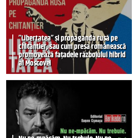
”Libertatea” și propaganda rusă pe
chitanțier, sau cum presa românească
promovează fațadele războiului hibrid
al Moscovei