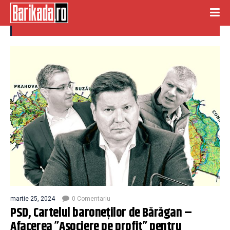
alexxandru potor
martie 25, 2024
0 Comentariu
PSD, Cartelul baroneților de Bărăgan –
Afacerea ”Asociere pe profit” pentru