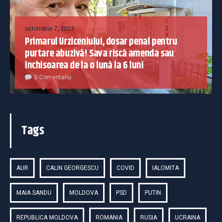
octombrie 7, 2023
Primarul Urziceniului, dosar penal pentru
purtare abuzivă! Sava riscă amenda sau
închisoarea de la o lună la 6 luni
0 Comentariu
Tags
AUR
CALIN GEORGESCU
COVID
IALOMITA
MAIA SANDU
MOLDOVA
PSD
PUTIN
REPUBLICA MOLDOVA
ROMANIA
RUSIA
UCRAINA