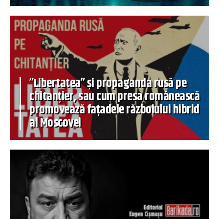
”Libertatea” și propaganda rusă pe
chitanțier, sau cum presa românească
promovează fațadele războiului hibrid
al Moscovei