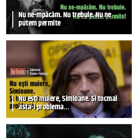
Nu ne-mpăcăm. Nu trebuie. Nu ne
putem permite
Nu ești muiere, Simioane. Și tocmai
asta-i problema…