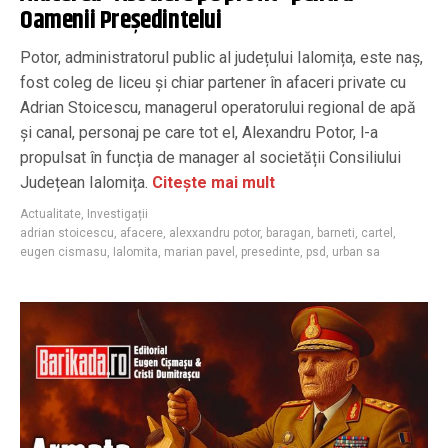
Oamenii Președintelui
Potor, administratorul public al județului Ialomița, este naș,
fost coleg de liceu și chiar partener în afaceri private cu
Adrian Stoicescu, managerul operatorului regional de apă
și canal, personaj pe care tot el, Alexandru Potor, l-a
propulsat în funcția de manager al societății Consiliului
Județean Ialomița.
Citește mai mult
Actualitate
,
Investigații
adrian stoicescu
,
afacere
,
alexxandru potor
,
baragan
,
barneti
,
cartel
,
eugen cismasu
,
Ialomita
,
marian pavel
,
presedinte
,
psd
,
urban sa