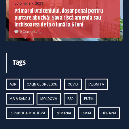
octombrie 7, 2023
Primarul Urziceniului, dosar penal pentru
purtare abuzivă! Sava riscă amenda sau
închisoarea de la o lună la 6 luni
0 Comentariu
Tags
AUR
CALIN GEORGESCU
COVID
IALOMITA
MAIA SANDU
MOLDOVA
PSD
PUTIN
REPUBLICA MOLDOVA
ROMANIA
RUSIA
UCRAINA