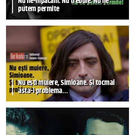
Nu ne-mpăcăm. Nu trebuie. Nu ne
putem permite
Nu ești muiere, Simioane. Și tocmai
asta-i problema…