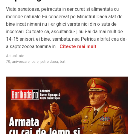
Viata sanatoasa, petrecuta in aer curat si alimentata cu
merinde naturale l-a conservat pe Ministrul Daea atat de
bine incat nimeni nu i-ar ghici varsta nici din o suta de
incercari. Cu toate ca, ascultandu-l, nu i-ai da mai mult de
14-15 anisori, ei bine, sambata, nea Petrica a bifat cea de-
a saptezecea toamna in...
Citește mai mult
Actualitate
70
,
aniversare
,
oaie
,
petre daea
,
tort