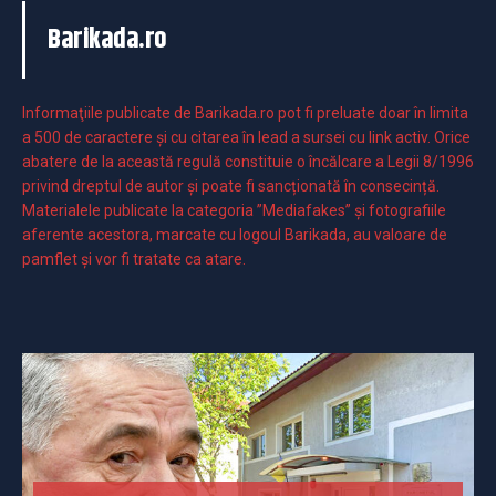
Barikada.ro
Informaţiile publicate de Barikada.ro pot fi preluate doar în limita
a 500 de caractere şi cu citarea în lead a sursei cu link activ. Orice
abatere de la această regulă constituie o încălcare a Legii 8/1996
privind dreptul de autor și poate fi sancționată în consecință.
Materialele publicate la categoria ”Mediafakes” și fotografiile
aferente acestora, marcate cu logoul Barikada, au valoare de
pamflet și vor fi tratate ca atare.