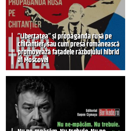
”Libertatea” și propaganda rusă pe
chitanțier, sau cum presa românească
promovează fațadele războiului hibrid
al Moscovei