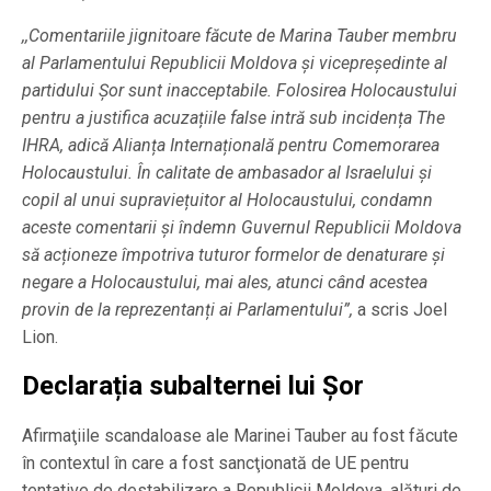
,,Comentariile jignitoare făcute de Marina Tauber membru
al Parlamentului Republicii Moldova și vicepreședinte al
partidului Șor sunt inacceptabile. Folosirea Holocaustului
pentru a justifica acuzațiile false intră sub incidența The
IHRA, adică Alianța Internațională pentru Comemorarea
Holocaustului. În calitate de ambasador al Israelului și
copil al unui supraviețuitor al Holocaustului, condamn
aceste comentarii și îndemn Guvernul Republicii Moldova
să acționeze împotriva tuturor formelor de denaturare și
negare a Holocaustului, mai ales, atunci când acestea
provin de la reprezentanți ai Parlamentului”,
a scris Joel
Lion.
Declarația subalternei lui Șor
Afirmaţiile scandaloase ale Marinei Tauber au fost făcute
în contextul în care a fost sancţionată de UE pentru
tentative de destabilizare a Republicii Moldova, alături de