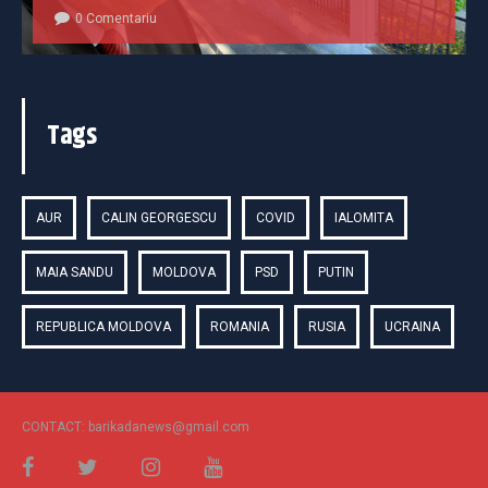
0 Comentariu
Tags
AUR
CALIN GEORGESCU
COVID
IALOMITA
MAIA SANDU
MOLDOVA
PSD
PUTIN
REPUBLICA MOLDOVA
ROMANIA
RUSIA
UCRAINA
CONTACT: barikadanews@gmail.com