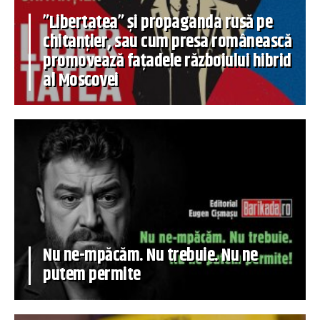
”Libertatea” și propaganda rusă pe
chitanțier, sau cum presa românească
promovează fațadele războiului hibrid
al Moscovei
Nu ne-mpăcăm. Nu trebuie. Nu ne
putem permite