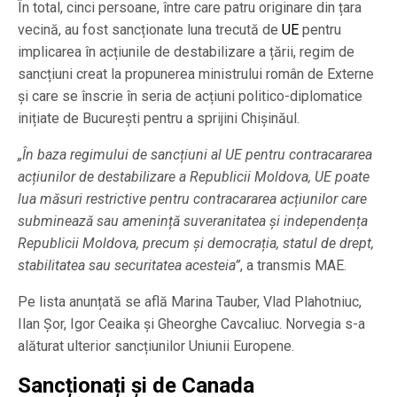
În total, cinci persoane, între care patru originare din țara
vecină, au fost sancționate luna trecută de
UE
pentru
implicarea în acțiunile de destabilizare a țării, regim de
sancțiuni creat la propunerea ministrului român de Externe
și care se înscrie în seria de acțiuni politico-diplomatice
inițiate de București pentru a sprijini Chișinăul.
„În baza regimului de sancțiuni al UE pentru contracararea
acțiunilor de destabilizare a Republicii Moldova, UE poate
lua măsuri restrictive pentru contracararea acțiunilor care
subminează sau amenință suveranitatea și independența
Republicii Moldova, precum și democrația, statul de drept,
stabilitatea sau securitatea acesteia”
, a transmis MAE.
Pe lista anunțată se află Marina Tauber, Vlad Plahotniuc,
Ilan Șor, Igor Ceaika și Gheorghe Cavcaliuc. Norvegia s-a
alăturat ulterior sancțiunilor Uniunii Europene.
Sancționați și de Canada