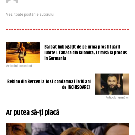
Vezi toate postările autorului
Bărbat îmbogățit de pe urma prostituării
iubitei. Tânăra din Ialomița, trimisă la produs
în Germania
Articolul precedent
Bebino din Berceni a fost condamnat la 10 ani
de ÎNCHISOARE!
Articolul următor
Ar putea să-ți placă