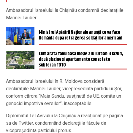
Ambasadorul Israelului la Chișinău condamnă declarațiile
Marinei Tauber.
Ministrul Apărării Naționale anunță ce va face
România după retragerea soldaților americani
Cum arată fabuloasa moșie a lui Orban: 3 iazuri,
două piscine și apartamente conectate
subteran FOTO
Ambasadorul Israelului în R. Moldova consideră
declarațiile Marinei Tauber, vicepreședinta partidului Șor,
conform cărora “Maia Sandu, susţinută de UE, comite un
genocid împotriva evreilor”, inacceptabile.
Diplomatul Tel Avivului la Chișinău a reacționat pe pagina
sa de Twitter, condamnând declarațiile făcute de
vicepreședinta partidului prorus.