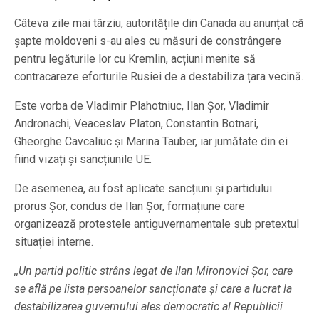
Câteva zile mai târziu, autoritățile din Canada au anunțat că
șapte moldoveni s-au ales cu măsuri de constrângere
pentru legăturile lor cu Kremlin, acțiuni menite să
contracareze eforturile Rusiei de a destabiliza țara vecină.
Este vorba de Vladimir Plahotniuc, Ilan Șor, Vladimir
Andronachi, Veaceslav Platon, Constantin Botnari,
Gheorghe Cavcaliuc și Marina Tauber, iar jumătate din ei
fiind vizați și sancțiunile UE.
De asemenea, au fost aplicate sancțiuni și partidului
prorus Șor, condus de Ilan Șor, formațiune care
organizează protestele antiguvernamentale sub pretextul
situației interne.
,,Un partid politic strâns legat de Ilan Mironovici Șor, care
se află pe lista persoanelor sancționate și care a lucrat la
destabilizarea guvernului ales democratic al Republicii