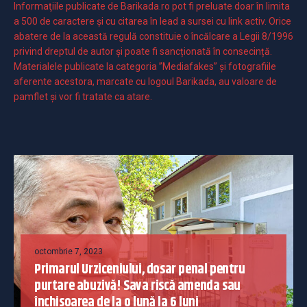
Informaţiile publicate de Barikada.ro pot fi preluate doar în limita
a 500 de caractere şi cu citarea în lead a sursei cu link activ. Orice
abatere de la această regulă constituie o încălcare a Legii 8/1996
privind dreptul de autor și poate fi sancționată în consecință.
Materialele publicate la categoria ”Mediafakes” și fotografiile
aferente acestora, marcate cu logoul Barikada, au valoare de
pamflet și vor fi tratate ca atare.
octombrie 7, 2023
Primarul Urziceniului, dosar penal pentru
purtare abuzivă! Sava riscă amenda sau
închisoarea de la o lună la 6 luni