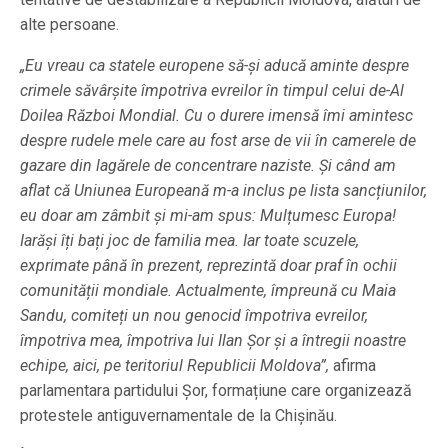
alte persoane.
„Eu vreau ca statele europene să-și aducă aminte despre
crimele săvârșite împotriva evreilor în timpul celui de-Al
Doilea Război Mondial. Cu o durere imensă îmi amintesc
despre rudele mele care au fost arse de vii în camerele de
gazare din lagărele de concentrare naziste. Și când am
aflat că Uniunea Europeană m-a inclus pe lista sancțiunilor,
eu doar am zâmbit și mi-am spus: Mulțumesc Europa!
Iarăși îți bați joc de familia mea. Iar toate scuzele,
exprimate până în prezent, reprezintă doar praf în ochii
comunității mondiale. Actualmente, împreună cu Maia
Sandu, comiteți un nou genocid împotriva evreilor,
împotriva mea, împotriva lui Ilan Șor și a întregii noastre
echipe, aici, pe teritoriul Republicii Moldova”,
afirma
parlamentara partidului Șor, formațiune care organizează
protestele antiguvernamentale de la Chișinău.