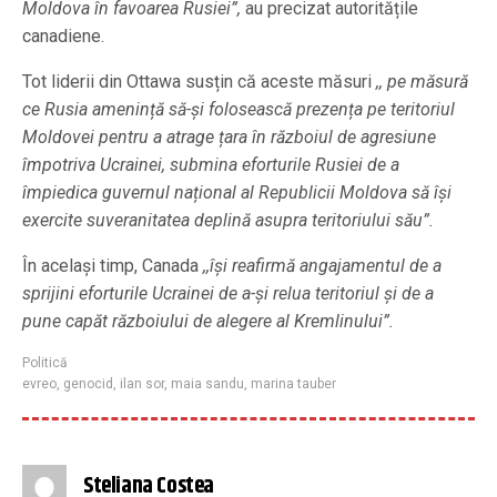
Moldova în favoarea Rusiei”,
au precizat autoritățile
canadiene.
Tot liderii din Ottawa susțin că aceste măsuri
,, pe măsură
ce Rusia amenință să-și folosească prezența pe teritoriul
Moldovei pentru a atrage țara în războiul de agresiune
împotriva Ucrainei, submina eforturile Rusiei de a
împiedica guvernul național al Republicii Moldova să își
exercite suveranitatea deplină asupra teritoriului său”.
În același timp, Canada
,,își reafirmă angajamentul de a
sprijini eforturile Ucrainei de a-și relua teritoriul și de a
pune capăt războiului de alegere al Kremlinului”.
Politică
evreo
,
genocid
,
ilan sor
,
maia sandu
,
marina tauber
Steliana Costea