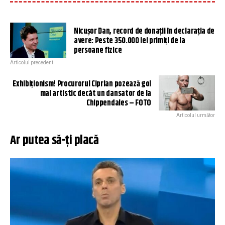
Nicușor Dan, record de donații în declarația de
avere: Peste 350.000 lei primiți de la
persoane fizice
Articolul precedent
Exhibiționism! Procurorul Ciprian pozează gol
mai artistic decât un dansator de la
Chippendales – FOTO
Articolul următor
Ar putea să-ți placă