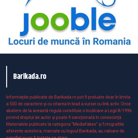
Barikada.ro
Informaţiile publicate de Barikada.ro pot fi preluate doar în limita
a 500 de caractere şi cu citarea în lead a sursei cu link activ. Orice
abatere de la această regulă constituie o încălcare a Legii 8/1996
privind dreptul de autor și poate fi sancționată în consecință.
Materialele publicate la categoria ”Mediafakes” și fotografiile
aferente acestora, marcate cu logoul Barikada, au valoare de
pamflet și vor fi tratate ca atare.