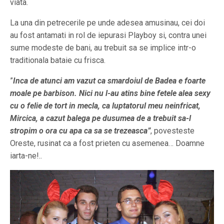
viata.
La una din petrecerile pe unde adesea amusinau, cei doi
au fost antamati in rol de iepurasi Playboy si, contra unei
sume modeste de bani, au trebuit sa se implice intr-o
traditionala bataie cu frisca.
”
Inca de atunci am vazut ca smardoiul de Badea e foarte
moale pe barbison. Nici nu l-au atins bine fetele alea sexy
cu o felie de tort in mecla, ca luptatorul meu neinfricat,
Mircica, a cazut balega pe dusumea de a trebuit sa-l
stropim o ora cu apa ca sa se trezeasca”
, povesteste
Oreste, rusinat ca a fost prieten cu asemenea… Doamne
iarta-ne!..