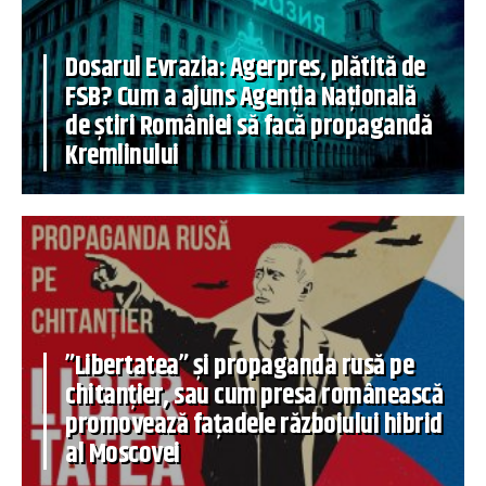
Dosarul Evrazia: Agerpres, plătită de
FSB? Cum a ajuns Agenția Națională
de știri României să facă propagandă
Kremlinului
”Libertatea” și propaganda rusă pe
chitanțier, sau cum presa românească
promovează fațadele războiului hibrid
al Moscovei