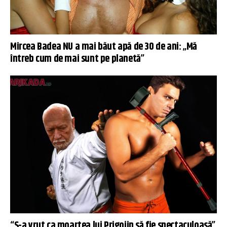
Mircea Badea NU a mai băut apă de 30 de ani: „Mă
întreb cum de mai sunt pe planetă”
“S-a vrut ca moartea lui Prigojin să fie spectaculoasă”