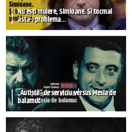
Nu ești muiere, Simioane. Și tocmai
asta-i problema…
„Autiștii” de serviciu versus Mesia de
balamuc