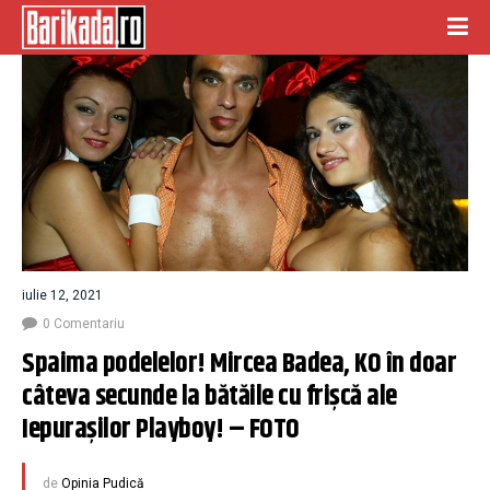
iulie 12, 2021
0 Comentariu
Spaima podelelor! Mircea Badea, KO în doar 
câteva secunde la bătăile cu frișcă ale 
Iepurașilor Playboy! – FOTO
de
Opinia Pudică