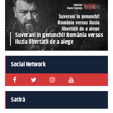
Suverani în genunchi! România versus
iluzia libertății de a alege
Social Network
Satiră