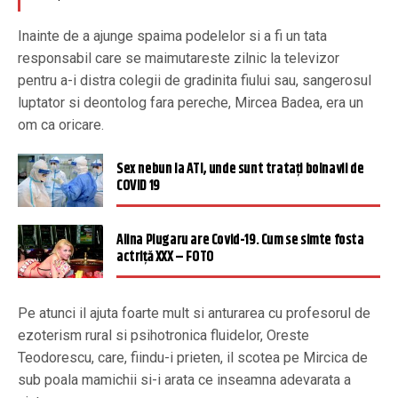
Inainte de a ajunge spaima podelelor si a fi un tata
responsabil care se maimutareste zilnic la televizor
pentru a-i distra colegii de gradinita fiului sau, sangerosul
luptator si deontolog fara pereche, Mircea Badea, era un
om ca oricare.
Sex nebun la ATI, unde sunt trataţi bolnavii de
COVID 19
Alina Plugaru are Covid-19. Cum se simte fosta
actriță XXX – FOTO
Pe atunci il ajuta foarte mult si anturarea cu profesorul de
ezoterism rural si psihotronica fluidelor, Oreste
Teodorescu, care, fiindu-i prieten, il scotea pe Mircica de
sub poala mamichii si-i arata ce inseamna adevarata a