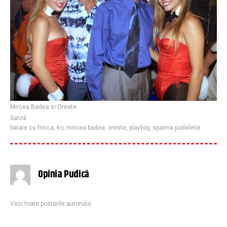
Mircea Badea si Oreste
Satiră
bataie cu frisca
,
ko
,
mircea badea
,
oreste
,
playboy
,
spaima podelelor
Opinia Pudică
Vezi toate postările autorului