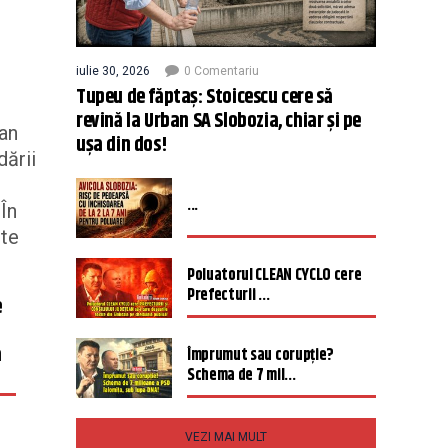
iulie 30, 2026
0 Comentariu
Tupeu de făptaș: Stoicescu cere să
revină la Urban SA Slobozia, chiar și pe
ian
ușa din dos!
dării
...
 În
rte
Poluatorul CLEAN CYCLO cere
Prefecturii ...
e
ă
Împrumut sau corupție?
Schema de 7 mil...
VEZI MAI MULT