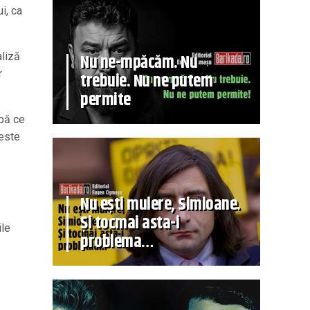
i, ca
Nu ne-mpăcăm. Nu
aliză
r
trebuie. Nu ne putem
permite
upă ce
 este
Nu ești muiere, Simioane.
Și tocmai asta-i
ile
problema…