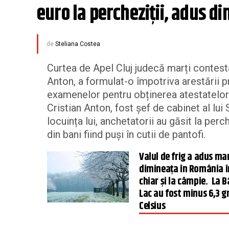
euro la percheziții, adus di
de
Steliana Costea
Curtea de Apel Cluj judecă marți contesta
Anton, a formulat-o împotriva arestării p
examenelor pentru obținerea atestatelor 
Cristian Anton, fost șef de cabinet al lui 
locuința lui, anchetatorii au găsit la per
din bani fiind puși în cutii de pantofi.
Valul de frig a adus mar
dimineața în România 
chiar și la câmpie. La B
Lac au fost minus 6,3 g
Celsius