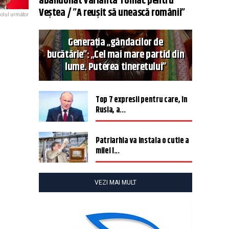
abandonat varianta Tomac pentru
Veștea / ”A reușit să unească românii”
colul următor
Generația „gândacilor de
bucătărie”: „Cel mai mare partid din
lume. Puterea tineretului”
Top 7 expresii pentru care, în
Rusia, a...
Patriarhia va instala o cutie a
milei î...
VEZI MAI MULT