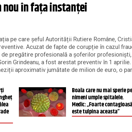
n nou în fața instanței
ția pe care șeful Autorității Rutiere Române, Crist
reventive. Acuzat de fapte de corupție în cazul frau
de pregătire profesională a șoferilor profesioniști,
Sorin Grindeanu, a fost arestat preventiv în 1 aprilie.
cheziții aproximativ jumătate de milion de euro, o pa
ți
Boala care nu mai sperie p
îngheț
nimeni umple spitalele.
âlea
Medic: „Foarte contagioas
rade
este tulpina aceasta”