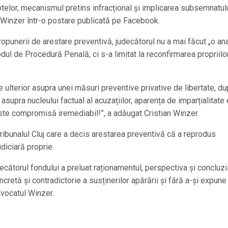
aptelor, mecanismul pretins infracțional și implicarea subsemnatulu
n Winzer într-o postare publicată pe Facebook.
opunerii de arestare preventivă, judecătorul nu a mai făcut „o an
dul de Procedură Penală, ci s-a limitat la reconfirmarea propriilo
ulterior asupra unei măsuri preventive privative de libertate, d
asupra nucleului factual al acuzațiilor, aparența de imparțialitate
e este compromisă iremediabil!”, a adăugat Cristian Winzer.
ribunalul Cluj care a decis arestarea preventivă că a reprodus
udiciară proprie.
decătorul fondului a preluat raționamentul, perspectiva și concluzi
cretă și contradictorie a susținerilor apărării și fără a-și expune
avocatul Winzer.