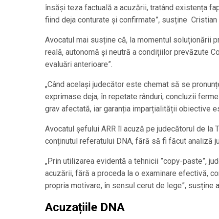
însăși teza factuală a acuzării, tratând existența f
fiind deja conturate și confirmate”, susține Cristia
Avocatul mai susține că, la momentul soluționării pr
reală, autonomă și neutră a condițiilor prevăzute Co
evaluări anterioare”.
„Când același judecător este chemat să se pronunțe 
exprimase deja, în repetate rânduri, concluzii ferme 
grav afectată, iar garanția imparțialității obiectiv
Avocatul șefului ARR îl acuză pe judecătorul de la T
conținutul referatului DNA, fără să fi făcut analiză j
„Prin utilizarea evidentă a tehnicii ”copy-paste”, ju
acuzării, fără a proceda la o examinare efectivă, con
propria motivare, în sensul cerut de lege”, susține 
Acuzațiile DNA