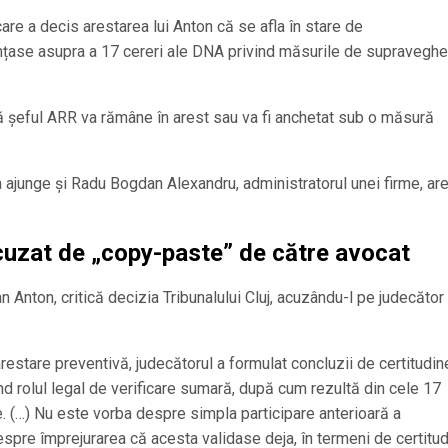
are a decis arestarea lui Anton că se afla în stare de
unțase asupra a 17 cereri ale DNA privind măsurile de supraveghe
acă șeful ARR va rămâne în arest sau va fi anchetat sub o măsură
va ajunge și Radu Bogdan Alexandru, administratorul unei firme, ar
cuzat de „copy-paste”
de către avocat
an Anton, critică decizia Tribunalului Cluj, acuzându-l pe judecător
arestare preventivă, judecătorul a formulat concluzii de certitudin
nd rolul legal de verificare sumară, după cum rezultă din cele 17
e. (…) Nu este vorba despre simpla participare anterioară a
despre împrejurarea că acesta validase deja, în termeni de certitud