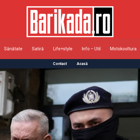
Sănătate
Satiră
Life+style
Info – Util
Motokooltura
Contact
Acasă