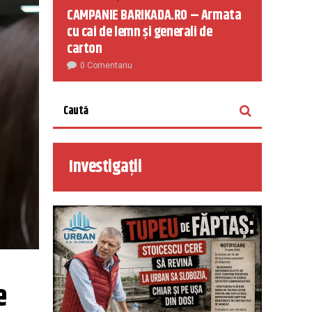
CAMPANIE BARIKADA.RO – Armata
cu cai de lemn și generali de
carton
0 Comentariu
Investigații
 