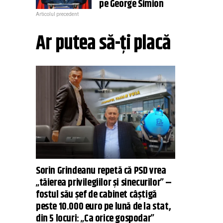
pe George Simion
Articolul precedent
Ar putea să-ți placă
Sorin Grindeanu repetă că PSD vrea
„tăierea privilegiilor şi sinecurilor” –
fostul său șef de cabinet câștigă
peste 10.000 euro pe lună de la stat,
din 5 locuri: „Ca orice gospodar”