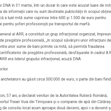
ii DNA în 31 martie, într-un dosar în care este acuzat luare de mit
a de informații care nu sunt destinate publicității în scopul obține
că a luat mită sume cuprinse între 600 și 1.500 de euro pentru
 pentru șoferi profesioniști pe transportul de marfă.
 general al ARR, a constituit un grup infracțional organizat, împreu
 de pregătire profesională, „în scopul săvârșirii unor infracțiuni d
contra unor sume de bani primite ca mită, să permită fraudarea
ertificatelor de pregătire profesională, desfășurate în cadrul A.R
 ARR era liderul grupului infracțional, acuză DNA.
rilor.
, anchetatorii au găsit circa 500.000 de euro, o parte din bani fiind
ton, 57 ani, a declarat venituri de la Autoritatea Rutieră Română,
oportul Traian Vuia din Timișoara și o companie de apă din Călărași
eg de consiliu local acum aproape două decenii, apoi i-a devenit 