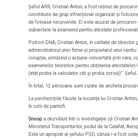
Şeful ARR, Cristian Anton, a fost reținut de procuror
constituire de grup infracțional organizat și folosire
de foloase necuvenite. El este acuzat de procurori 
subiectele la examenul pentru atestate profesionale
Potrivit DNA, Cristian Anton, în calitate de director
administratorul unei firme și propietarul unui centru
corupție, urmărind o acțiune concertată prin care, 
examenelor teoretice pentru obținerea atestatelor/c
(atât proba la calculator cât și proba scrisă)”. Șeful
În total, 12 persoane sunt vizate de ancheta procuro
La perchezițiile făcute la locuința lui Cristian Anton
în cutii de pantofi.
Snoop
a dezvăluit într-o investigație că Cristian An
Ministerul Transporturilor, podul de la Calafat, Aer
Este un apropiat al șefului PSD, căruia i-a fost col