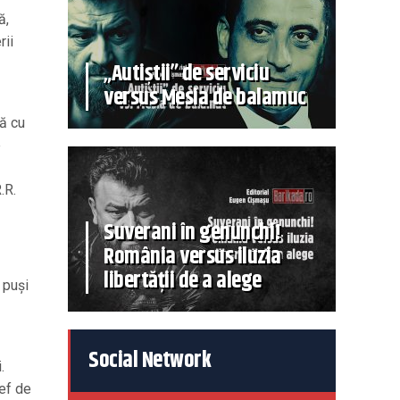
ă,
rii
„Autiștii” de serviciu
versus Mesia de balamuc
nă cu
e
.R.
Suverani în genunchi!
România versus iluzia
libertății de a alege
 puși
Social Network
.
șef de