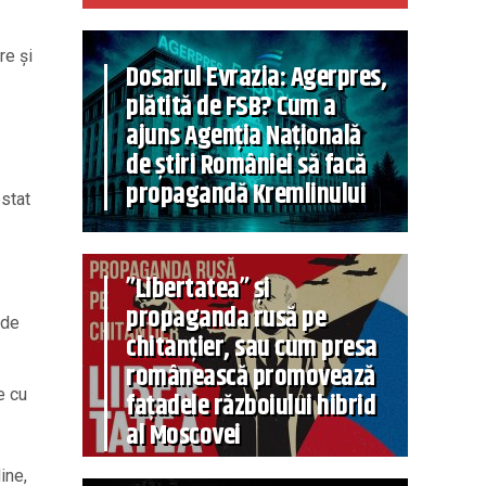
re și
Dosarul Evrazia: Agerpres,
plătită de FSB? Cum a
ajuns Agenția Națională
de știri României să facă
propagandă Kremlinului
estat
”Libertatea” și
propaganda rusă pe
 de
chitanțier, sau cum presa
românească promovează
e cu
fațadele războiului hibrid
al Moscovei
ine,