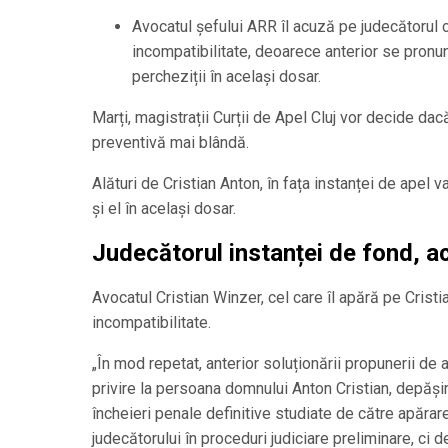
Avocatul șefului ARR îl acuză pe judecătorul c
incompatibilitate, deoarece anterior se pron
percheziții în același dosar.
Marți, magistrații Curții de Apel Cluj vor decide d
preventivă mai blândă.
Alături de Cristian Anton, în fața instanței de apel 
și el în același dosar.
Judecătorul instanței de fond, a
Avocatul Cristian Winzer, cel care îl apără pe Cristi
incompatibilitate.
„În mod repetat, anterior soluționării propunerii de 
privire la persoana domnului Anton Cristian, depăși
încheieri penale definitive studiate de către apărar
judecătorului în proceduri judiciare preliminare, ci 