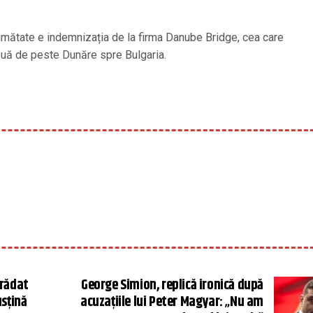
jumătate e indemnizația de la firma Danube Bridge, cea care
două de peste Dunăre spre Bulgaria.
trădat
George Simion, replică ironică după
usțină
acuzațiile lui Peter Magyar: „Nu am