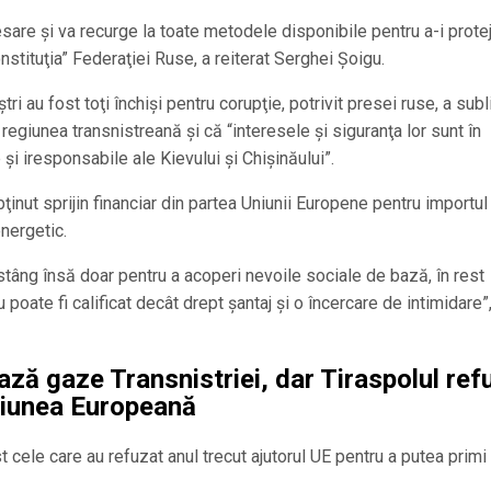
sare şi va recurge la toate metodele disponibile pentru a-i prote
onstituţia” Federaţiei Ruse, a reiterat Serghei Şoigu.
tri au fost toţi închişi pentru corupţie, potrivit presei ruse, a subl
regiunea transnistreană şi că “interesele şi siguranţa lor sunt în
şi iresponsabile ale Kievului şi Chişinăului”.
bţinut sprijin financiar din partea Uniunii Europene pentru importul
nergetic.
stâng însă doar pentru a acoperi nevoile sociale de bază, în rest
 poate fi calificat decât drept şantaj şi o încercare de intimidare”,
ază gaze Transnistriei, dar Tiraspolul ref
niunea Europeană
st cele care au refuzat anul trecut ajutorul UE pentru a putea prim