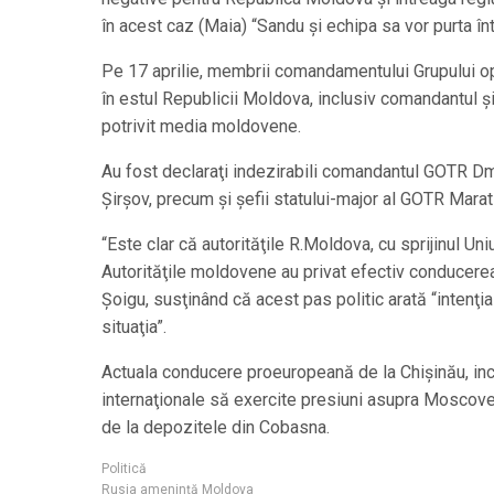
în acest caz (Maia) “Sandu şi echipa sa vor purta în
Pe 17 aprilie, membrii comandamentului Grupului ope
în estul Republicii Moldova, inclusiv comandantul şi 
potrivit media moldovene.
Au fost declaraţi indezirabili comandantul GOTR Dmi
Şirşov, precum şi şefii statului-major al GOTR Marat
“Este clar că autorităţile R.Moldova, cu sprijinul Un
Autorităţile moldovene au privat efectiv conducerea 
Şoigu, susţinând că acest pas politic arată “intenţi
situaţia”.
Actuala conducere proeuropeană de la Chişinău, incl
internaţionale să exercite presiuni asupra Moscovei 
de la depozitele din Cobasna.
Politică
Rusia amenință Moldova