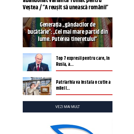
abandonat varianta Tomac pentru
Veștea / ”A reușit să unească românii”
Generația „gândacilor de
bucătărie”: „Cel mai mare partid din
lume. Puterea tineretului”
Top 7 expresii pentru care, în
Rusia, a...
Patriarhia va instala o cutie a
milei î...
VEZI MAI MULT