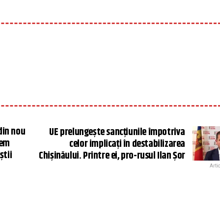
 din nou
UE prelungește sancțiunile împotriva
tem
celor implicați în destabilizarea
ştii
Chișinăului. Printre ei, pro-rusul Ilan Șor
Arti