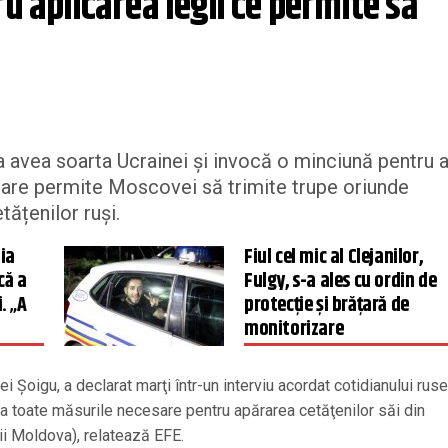
u aplicarea legii ce permite să 
avea soarta Ucrainei și invocă o minciună pentru 
e care permite Moscovei să trimite trupe oriunde
tățenilor ruși.
ia
Fiul cel mic al Clejanilor,
că a
Fulgy, s-a ales cu ordin de
i. „A
protecție și brățară de
monitorizare
ei Şoigu, a declarat marţi într-un interviu acordat cotidianului rus
 toate măsurile necesare pentru apărarea cetăţenilor săi din
ii Moldova), relatează EFE.