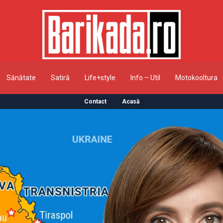
Sănătate
Satiră
Life+style
Info – Util
Motokooltura
Contact
Acasă