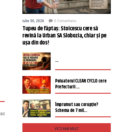
iulie 30, 2026
0 Comentariu
Tupeu de făptaș: Stoicescu cere să
revină la Urban SA Slobozia, chiar și pe
ușa din dos!
a
...
Poluatorul CLEAN CYCLO cere
Prefecturii ...
Împrumut sau corupție?
Schema de 7 mil...
esc
VEZI MAI MULT