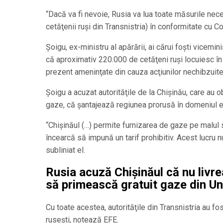
“Dacă va fi nevoie, Rusia va lua toate măsurile nece
cetăţenii ruşi din Transnistria) în conformitate cu C
Şoigu, ex-ministru al apărării, ai cărui foşti viceminiş
că aproximativ 220.000 de cetăţeni ruşi locuiesc în 
prezent ameninţate din cauza acţiunilor nechibzuite 
Şoigu a acuzat autorităţile de la Chişinău, care au o
gaze, că şantajează regiunea prorusă în domeniul e
“Chişinăul (…) permite furnizarea de gaze pe malul 
încearcă să impună un tarif prohibitiv. Acest lucru nu
subliniat el.
Rusia acuză Chișinăul că nu livre
să primească gratuit gaze din U
Cu toate acestea, autorităţile din Transnistria au fo
ruseşti, notează EFE.