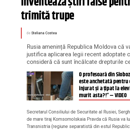
Inventează știri false pentr
trimită trupe
de
Steliana Costea
Rusia amenință Republica Moldova că va 
justifica aplicarea legii recent adoptat
consideră că sunt încălcate drepturile ce
O profesoară din Sloboz
este anchetată pentru 
înjurat și a țipat la elev
murit asta?!” – VIDEO
Secretarul Consiliului de Securitate al Rusiei, Sergh
de mare tiraj Komsomolskaia Pravda că Rusia va lua
Transnistria (regiune separatistă din estul Republic