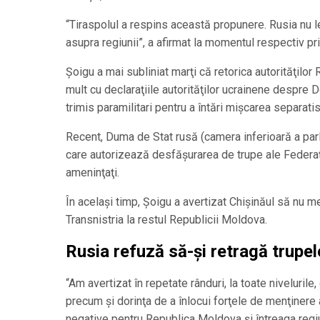
“Tiraspolul a respins această propunere. Rusia nu 
asupra regiunii”, a afirmat la momentul respectiv p
Şoigu a mai subliniat marţi că retorica autorităţilor
mult cu declaraţiile autorităţilor ucrainene despre 
trimis paramilitari pentru a întări mişcarea separatis
Recent, Duma de Stat rusă (camera inferioară a parl
care autorizează desfăşurarea de trupe ale Federaţie
ameninţaţi.
În acelaşi timp, Şoigu a avertizat Chişinăul să nu 
Transnistria la restul Republicii Moldova.
Rusia refuză să-și retragă trupel
“Am avertizat în repetate rânduri, la toate niveluril
precum şi dorinţa de a înlocui forţele de menţinere 
negative pentru Republica Moldova şi întreaga regiun