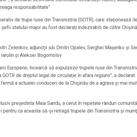
treaga responsabilitate”.
rativ de trupe ruse din Transnistria (GOTR), care staţionează il
şefii statului-major au fost declaraţi indezirabili de către Chişină
tri Zelenkov, adjuncţii săi Dmitri Opalev, Serghei Maşenko şi Se
 Iarulin şi Aleksei Bogomolov.
iunii Europene, încearcă să expulzeze trupele ruse din Transnistri
GOTR de dreptul legal de circulaţie în afara regiunii”, a declarat
a fermă a actualei conduceri de la Chişinău de a agrava şi mai mul
usiv preşedinta Maia Sandu, a cerut în repetate rânduri comunită
pentru ca aceasta să-şi retragă trupele din Transnistria şi muniţ