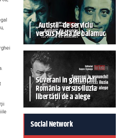
egal
„Autiștii” de serviciu
u,
versus Mesia de balamuc
rghei
a.
Suverani în genunchi!
t
România versus iluzia
libertății de a alege
ţii
iile
Social Network