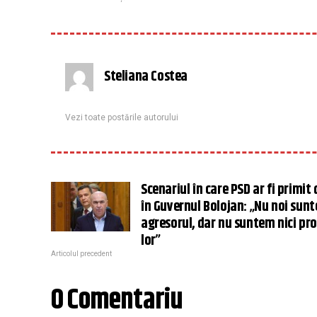
Steliana Costea
Vezi toate postările autorului
Scenariul în care PSD ar fi primit
în Guvernul Bolojan: „Nu noi sun
agresorul, dar nu suntem nici pro
lor”
Articolul precedent
0 Comentariu