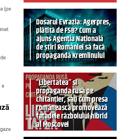
ja (pe
Dosarul Evrazia: Agerpres,
plătită de FSB? Cum a
iniat
ajuns Agenția Națională
de știri României să facă
propagandă Kremlinului
 de
”Libertatea” și
 a
propaganda rusă pe
chitanțier, sau cum presa
românească promovează
uză
fațadele războiului hibrid
al Moscovei
i gaze