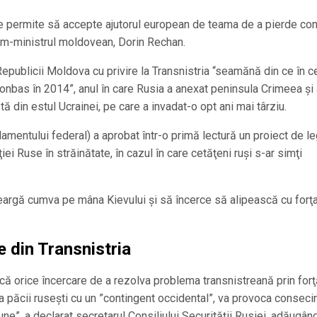
le permite să accepte ajutorul european de teama de a pierde con
rim-ministrul moldovean, Dorin Rechan.
 Republicii Moldova cu privire la Transnistria “seamănă din ce în c
Donbas în 2014”, anul în care Rusia a anexat peninsula Crimeea şi
tă din estul Ucrainei, pe care a invadat-o opt ani mai târziu.
amentului federal) a aprobat într-o primă lectură un proiect de l
i Ruse în străinătate, în cazul în care cetăţeni ruşi s-ar simţi
meargă cumva pe mâna Kievului şi să încerce să alipească cu forţ
e din Transnistria
e, că orice încercare de a rezolva problema transnistreană prin forţ
a păcii ruseşti cu un ”contingent occidental”, va provoca conseci
e”, a declarat secretarul Consiliului Securităţii Rusiei, adăugând