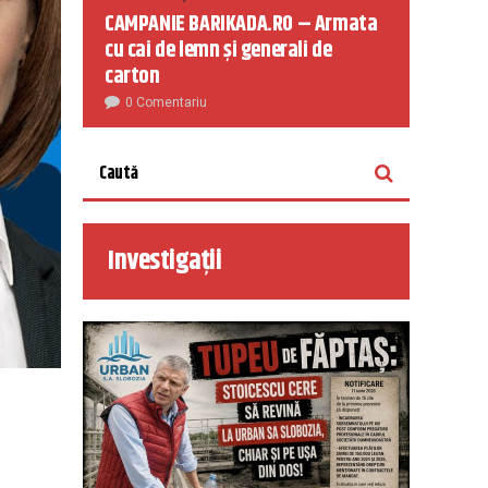
CAMPANIE BARIKADA.RO – Armata
cu cai de lemn și generali de
carton
0 Comentariu
Investigații