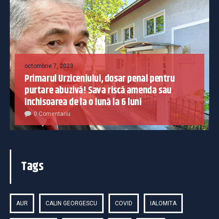
octombrie 7, 2023
Primarul Urziceniului, dosar penal pentru
purtare abuzivă! Sava riscă amenda sau
închisoarea de la o lună la 6 luni
0 Comentariu
Tags
AUR
CALIN GEORGESCU
COVID
IALOMITA