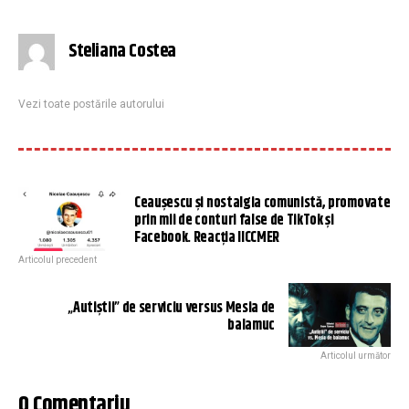
Steliana Costea
Vezi toate postările autorului
Ceaușescu și nostalgia comunistă, promovate
prin mii de conturi false de TikTok și
Facebook. Reacția IICCMER
Articolul precedent
„Autiștii” de serviciu versus Mesia de
balamuc
Articolul următor
0 Comentariu