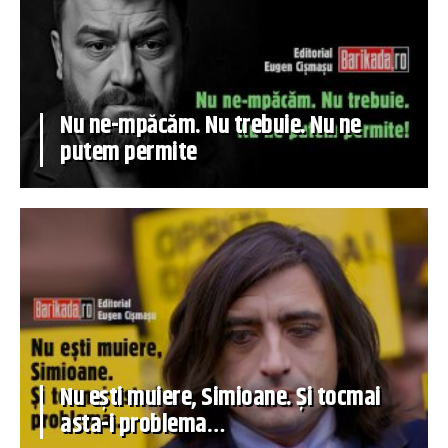
Nu ne-mpăcăm. Nu trebuie. Nu ne
putem permite
Nu ești muiere, Simioane. Și tocmai
asta-i problema…