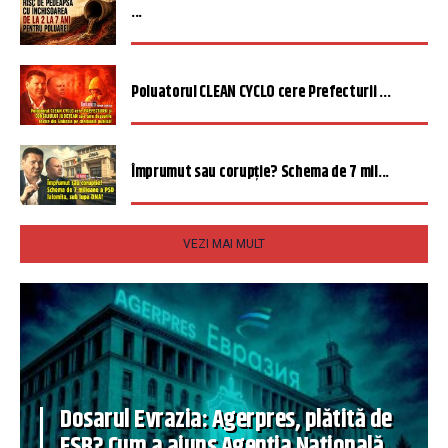
...
Poluatorul CLEAN CYCLO cere Prefecturii ...
Împrumut sau corupție? Schema de 7 mil...
VEZI MAI MULT
Dosarul Evrazia: Agerpres, plătită de
FSB? Cum a ajuns Agenția Națională