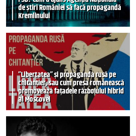
de știri României să facă propagandă
Kremlinului
”Libertatea” și propaganda rusă pe
chitanțier, sau cum presa românească
promovează fațadele războiului hibrid
al Moscovei