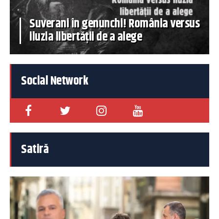
Suverani în genunchi! România versus
iluzia libertății de a alege
Social Network
Satiră