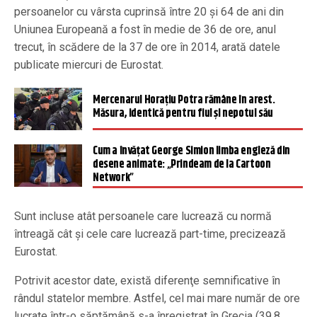
persoanelor cu vârsta cuprinsă între 20 şi 64 de ani din
Uniunea Europeană a fost în medie de 36 de ore, anul
trecut, în scădere de la 37 de ore în 2014, arată datele
publicate miercuri de Eurostat.
Mercenarul Horaţiu Potra rămâne în arest.
Măsura, identică pentru fiul şi nepotul său
Cum a învățat George Simion limba engleză din
desene animate: „Prindeam de la Cartoon
Network”
Sunt incluse atât persoanele care lucrează cu normă
întreagă cât şi cele care lucrează part-time, precizează
Eurostat.
Potrivit acestor date, există diferenţe semnificative în
rândul statelor membre. Astfel, cel mai mare număr de ore
lucrate într-o săptămână s-a înregistrat în Grecia (39,8