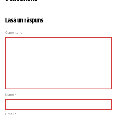
Lasă un răspuns
Comentariu
Nume
*
E-mail
*