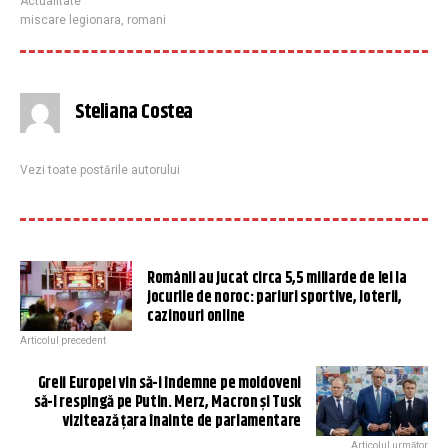
Actualitate
miscare legionara
,
romani
Steliana Costea
Vezi toate postările autorului
Românii au jucat circa 5,5 miliarde de lei la
jocurile de noroc: pariuri sportive, loterii,
cazinouri online
Articolul precedent
Greii Europei vin să-i îndemne pe moldoveni
să-l respingă pe Putin. Merz, Macron și Tusk
vizitează țara înainte de parlamentare
Articolul următor