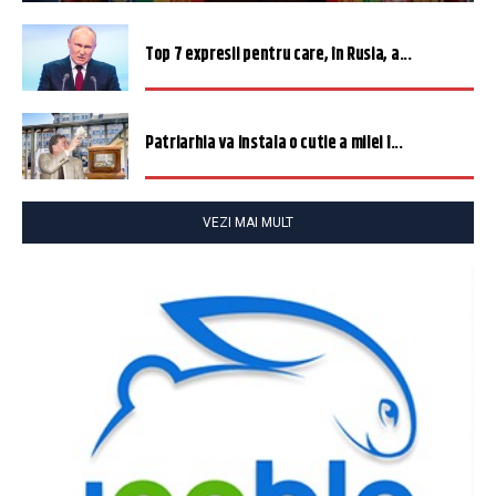
Top 7 expresii pentru care, în Rusia, a...
Patriarhia va instala o cutie a milei î...
VEZI MAI MULT