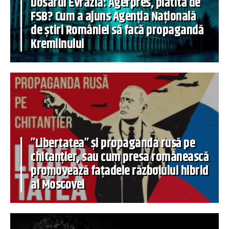
Dosarul Evrazia: Agerpres, plătită de
FSB? Cum a ajuns Agenția Națională
de știri României să facă propagandă
Kremlinului
”Libertatea” și propaganda rusă pe
chitanțier, sau cum presa românească
promovează fațadele războiului hibrid
al Moscovei