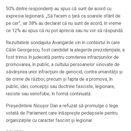
50% dintre respondenți au spus că sunt de acord cu
expresia legionară: „Să facem o țară ca soarele sfânt de
pe cer”, iar 38% au declarat că nu sunt de acord, în vreme
ce 12% au spus că nu pot aprecia sau nu vor să răspundă.
Rezultatele sondajului Avangarde vin în contextul în care
Călin Georgescu, fost candidat la alegerile prezidențiale, a
fost trimis în judecată pentru comiterea infracțiunilor de
promovarea, în public, a cultului persoanelor vinovate de
săvârşirea unor infracţiuni de genocid, contra umanităţii şi
de crime de război, precum şi fapta de a promova, în
public, idei, concepţii sau doctrine fasciste, legionare,
rasiste sau xenofobe, în formă continuată.
Președintele Nicușor Dan a refuzat să promulge o lege
votată de Parlament care înăspreşte pedepsele pentru
organizaţiile cu caracter fascist şi legionar.