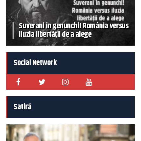
Suverani în genunchi! România versus
iluzia libertății de a alege
Social Network
Satiră