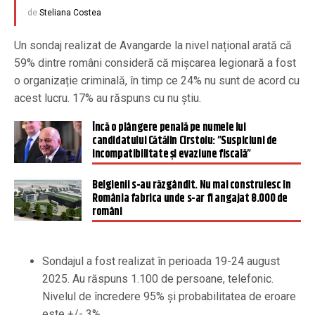
de
Steliana Costea
Un sondaj realizat de Avangarde la nivel național arată că
59% dintre români consideră că mișcarea legionară a fost
o organizație criminală, în timp ce 24% nu sunt de acord cu
acest lucru. 17% au răspuns cu nu știu.
Încă o plângere penală pe numele lui
candidatului Cătălin Cîrstoiu: ”Suspiciuni de
incompatibilitate și evaziune fiscală”
Belgienii s-au răzgândit. Nu mai construiesc în
România fabrica unde s-ar fi angajat 8.000 de
români
Sondajul a fost realizat în perioada 19-24 august
2025. Au răspuns 1.100 de persoane, telefonic.
Nivelul de încredere 95% și probabilitatea de eroare
este +/- 3%.