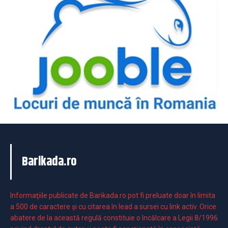
Barikada.ro
Informaţiile publicate de Barikada.ro pot fi preluate doar în limita
a 500 de caractere şi cu citarea în lead a sursei cu link activ. Orice
abatere de la această regulă constituie o încălcare a Legii 8/1996