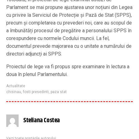
Parlament se mai propune ajustarea unor noțiuni din Legea
cu privire la Serviciul de Protecție și Pază de Stat (SPPS),
precum și completarea cu prevederi noi, care au scopul de
a îmbunătăți procesul de pregătire a personalului SPPS în
corespundere cu normele Codului muncii. La fel,
documentul prevede majorarea cu o unitate a numărului de
directori adjuncți ai SPPS.
Proiectul de lege va fi propus spre examinare în lectura a
doua în plenul Parlamentului.
Actualitate
chisinau
,
fosti presedinti
,
paza stat
Steliana Costea
Vezi toate postările autorului