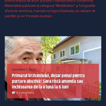
privind dreptul de autor și poate fi sancționată în consecință.
Materialele publicate la categoria ”Mediafakes” și fotografiile
aferente acestora, marcate cu logoul Barikada, au valoare de
pamflet și vor fi tratate ca atare.
octombrie 7, 2023
Primarul Urziceniului, dosar penal pentru
purtare abuzivă! Sava riscă amenda sau
închisoarea de la o lună la 6 luni
0 Comentariu