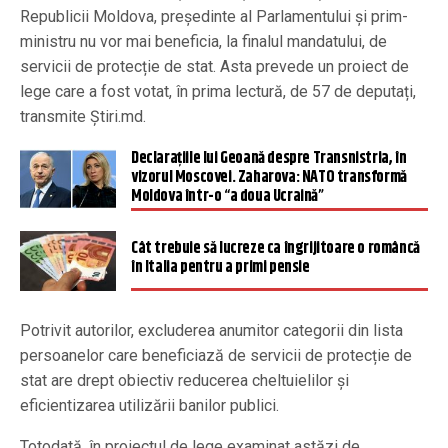
Republicii Moldova, președinte al Parlamentului și prim-
ministru nu vor mai beneficia, la finalul mandatului, de
servicii de protecție de stat. Asta prevede un proiect de
lege care a fost votat, în prima lectură, de 57 de deputați,
transmite Știri.md.
Declarațiile lui Geoană despre Transnistria, în
vizorul Moscovei. Zaharova: NATO transformă
Moldova într-o “a doua Ucraină”
Cât trebuie să lucreze ca îngrijitoare o româncă
în Italia pentru a primi pensie
Potrivit autorilor, excluderea anumitor categorii din lista
persoanelor care beneficiază de servicii de protecție de
stat are drept obiectiv reducerea cheltuielilor și
eficientizarea utilizării banilor publici.
Totodată, în proiectul de lege examinat astăzi de