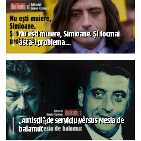
Nu ești muiere, Simioane. Și tocmai
asta-i problema…
„Autiștii” de serviciu versus Mesia de
balamuc