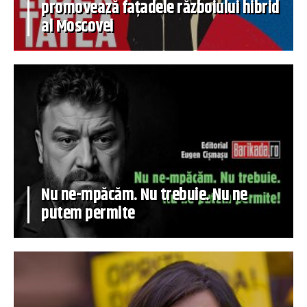
promovează fațadele războiului hibrid
al Moscovei
Nu ne-mpăcăm. Nu trebuie. Nu ne
putem permite