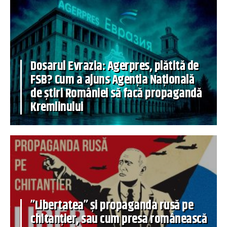
Dosarul Evrazia: Agerpres, plătită de
FSB? Cum a ajuns Agenția Națională
de știri României să facă propagandă
Kremlinului
”Libertatea” și propaganda rusă pe
chitanțier, sau cum presa românească