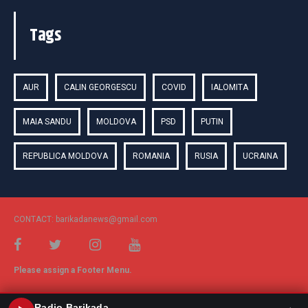
Tags
AUR
CALIN GEORGESCU
COVID
IALOMITA
MAIA SANDU
MOLDOVA
PSD
PUTIN
REPUBLICA MOLDOVA
ROMANIA
RUSIA
UCRAINA
CONTACT: barikadanews@gmail.com
Please assign a Footer Menu.
Radio Barikada