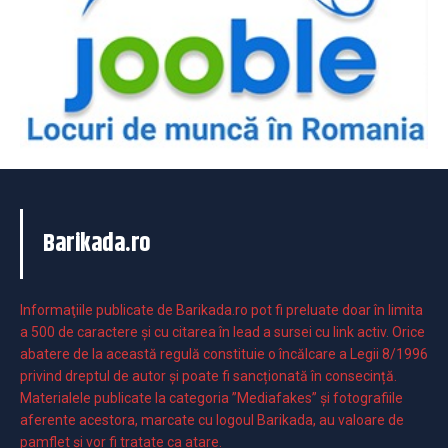
Barikada.ro
Informaţiile publicate de Barikada.ro pot fi preluate doar în limita
a 500 de caractere şi cu citarea în lead a sursei cu link activ. Orice
abatere de la această regulă constituie o încălcare a Legii 8/1996
privind dreptul de autor și poate fi sancționată în consecință.
Materialele publicate la categoria ”Mediafakes” și fotografiile
aferente acestora, marcate cu logoul Barikada, au valoare de
pamflet și vor fi tratate ca atare.