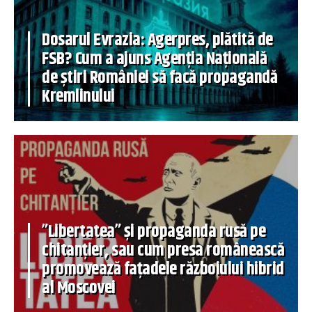
Dosarul Evrazia: Agerpres, plătită de
FSB? Cum a ajuns Agenția Națională
de știri României să facă propagandă
Kremlinului
”Libertatea” și propaganda rusă pe
chitanțier, sau cum presa românească
promovează fațadele războiului hibrid
al Moscovei