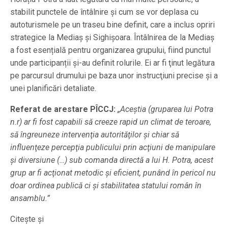
stabilit punctele de întâlnire și cum se vor deplasa cu
autoturismele pe un traseu bine definit, care a inclus opriri
strategice la Mediaș și Sighișoara. Întâlnirea de la Mediaş
a fost esențială pentru organizarea grupului, fiind punctul
unde participanții și-au definit rolurile. Ei ar fi ţinut legătura
pe parcursul drumului pe baza unor instrucţiuni precise şi a
unei planificări detaliate.
Referat de arestare PÎCCJ:
„Aceştia (gruparea lui Potra
n.r) ar fi fost capabili să creeze rapid un climat de teroare,
să îngreuneze intervenţia autorităţilor şi chiar să
influenţeze percepţia publicului prin acţiuni de manipulare
şi diversiune (…) sub comanda directă a lui H. Potra,
acest
grup ar fi acţionat metodic şi eficient, punând în pericol nu
doar ordinea publică ci şi stabilitatea statului român în
ansamblu.”
Citește și