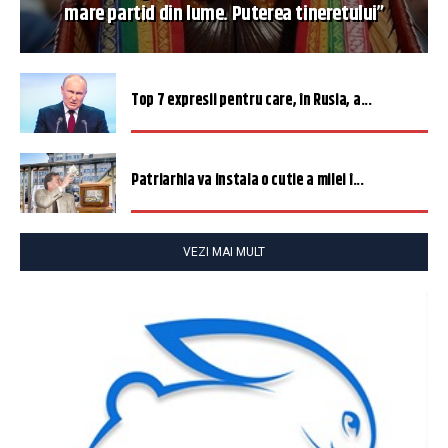
mare partid din lume. Puterea tineretului”
Top 7 expresii pentru care, în Rusia, a...
Patriarhia va instala o cutie a milei î...
VEZI MAI MULT