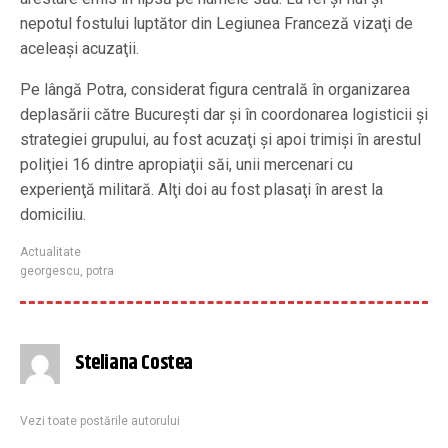
nepotul fostului luptător din Legiunea Franceză vizaţi de
aceleaşi acuzaţii.
Pe lângă Potra, considerat figura centrală în organizarea
deplasării către Bucureşti dar şi în coordonarea logisticii şi
strategiei grupului, au fost acuzaţi şi apoi trimişi în arestul
poliţiei 16 dintre apropiaţii săi, unii mercenari cu
experienţă militară. Alţi doi au fost plasaţi în arest la
domiciliu.
Actualitate
georgescu
,
potra
Steliana Costea
Vezi toate postările autorului