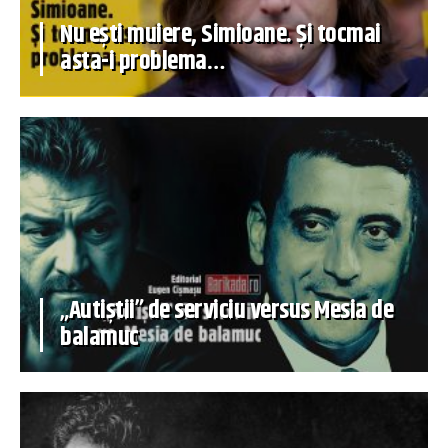
Nu ești muiere, Simioane. Și tocmai
asta-i problema…
„Autiștii” de serviciu versus Mesia de
balamuc