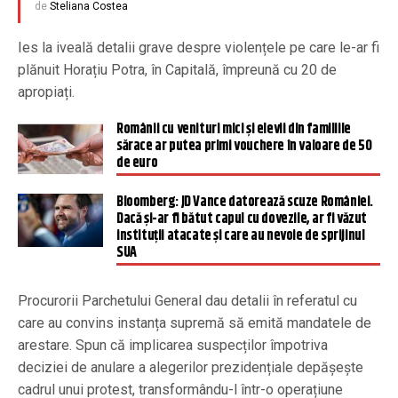
de
Steliana Costea
Ies la iveală detalii grave despre violențele pe care le-ar fi
plănuit Horațiu Potra, în Capitală, împreună cu 20 de
apropiați.
Românii cu venituri mici și elevii din familiile
sărace ar putea primi vouchere în valoare de 50
de euro
Bloomberg: JD Vance datorează scuze României.
Dacă și-ar fi bătut capul cu dovezile, ar fi văzut
instituții atacate și care au nevoie de sprijinul
SUA
Procurorii Parchetului General dau detalii în referatul cu
care au convins instanța supremă să emită mandatele de
arestare. Spun că implicarea suspecților împotriva
deciziei de anulare a alegerilor prezidențiale depășește
cadrul unui protest, transformându-l într-o operațiune