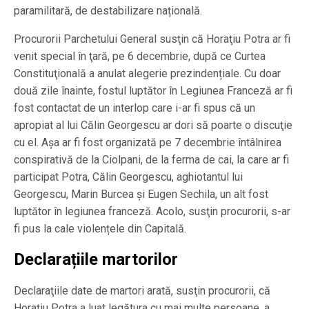
paramilitară, de destabilizare națională.
Procurorii Parchetului General susţin că Horaţiu Potra ar fi
venit special în ţară, pe 6 decembrie, după ce Curtea
Constituţională a anulat alegerie prezindențiale. Cu doar
două zile înainte, fostul luptător în Legiunea Franceză ar fi
fost contactat de un interlop care i-ar fi spus că un
apropiat al lui Călin Georgescu ar dori să poarte o discuţie
cu el. Aşa ar fi fost organizată pe 7 decembrie întâlnirea
conspirativă de la Ciolpani, de la ferma de cai, la care ar fi
participat Potra, Călin Georgescu, aghiotantul lui
Georgescu, Marin Burcea şi Eugen Sechila, un alt fost
luptător în legiunea franceză. Acolo, susţin procurorii, s-ar
fi pus la cale violențele din Capitală.
Declarațiile martorilor
Declaraţiile date de martori arată, susţin procurorii, că
Horațiu Potra a luat legătura cu mai multe persoane, a