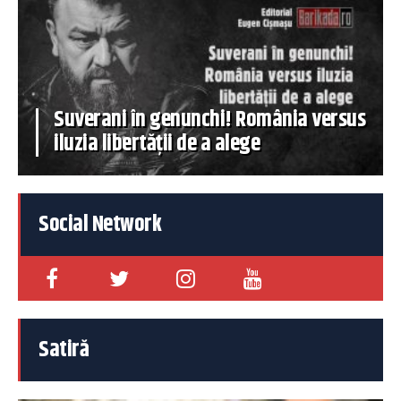
Suverani în genunchi! România versus
iluzia libertății de a alege
Social Network
Satiră