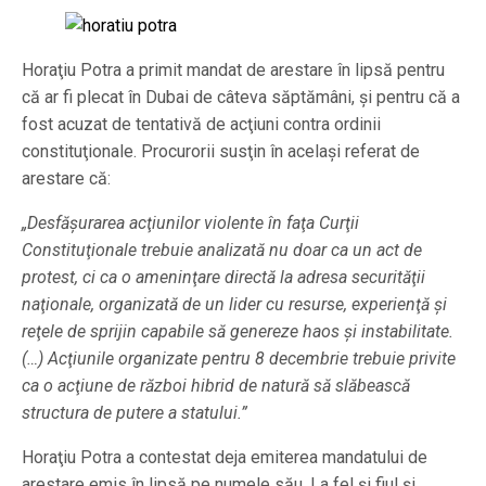
Horaţiu Potra a primit mandat de arestare în lipsă pentru
că ar fi plecat în Dubai de câteva săptămâni, şi pentru că a
fost acuzat de tentativă de acţiuni contra ordinii
constituţionale. Procurorii susţin în acelaşi referat de
arestare că:
„Desfăşurarea acţiunilor violente în faţa Curţii
Constituţionale trebuie analizată nu doar ca un act de
protest, ci ca o ameninţare directă la adresa securităţii
naţionale, organizată de un lider cu resurse, experienţă şi
reţele de sprijin capabile să generez
e haos şi instabilitate.
(…) Acţiunile organizate pentru 8 decembrie trebuie privite
ca o acţiune de război hibrid de natură să slăbească
structura de putere a statului.”
Horaţiu Potra a contestat deja emiterea mandatului de
arestare emis în lipsă pe numele său. La fel şi fiul şi