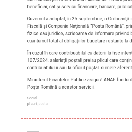
beneficiar, cât şi servicii financiare, bancare, publi
Guvernul a adoptat, în 25 septembrie, o Ordonanţă 
Fiscală şi Compania Naţională ”Poşta Română”, prin c
fizice sau juridice, scrisoarea de informare privind be
cuantumul total al obligaţiilor bugetare restante la
În cazul în care contribuabilul cu datorii la fisc int
107/2024, salariaţii poştali preiau plicul care conţin
contribuabilului sau la oficiul poştal, sumele aferent
Ministerul Finanţelor Publice asigură ANAF fonduril
Poşta Română a acestor servicii.
Social
plicuri
,
posta