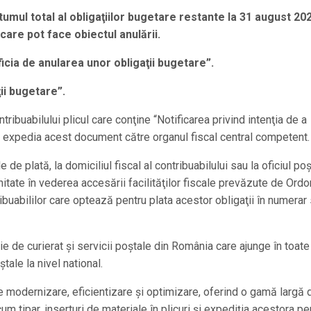
mul total al obligaţiilor bugetare restante la 31 august 202
care pot face obiectul anulării.
ficia de anularea unor obligaţii bugetare”.
ii bugetare”.
ontribuabilului plicul care conţine “Notificarea privind intenţia de a
or expedia acest document către organul fiscal central competent.
e plată, la domiciliul fiscal al contribuabilului sau la oficiul poş
itate în vederea accesării facilităţilor fiscale prevăzute de Ord
ibuabililor care optează pentru plata acestor obligaţii în numerar
e curierat şi servicii poştale din România care ajunge în toate
oştale la nivel national.
modernizare, eficientizare şi optimizare, oferind o gamă largă 
um tipar, inserturi de materiale în plicuri şi expediţia acestora pe