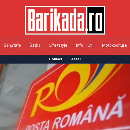
Sănătate
Satiră
Life+style
Info – Util
Motokooltura
Contact
Acasă