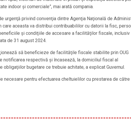
citate indoor şi comerciale”, mai arată compania.
de urgenţă privind convenţia dintre Agenţia Naţională de Adminis
are aceasta va distribui contribuabililor cu datorii la fisc, pers
neficiile şi condiţiile de accesare a facilităţilor fiscale, inclusiv
 data de 31 august 2024.
enţionează să beneficieze de facilităţile fiscale stabilite prin OUG
e notificarea respectivă şi încasează, la domiciliul fiscal al
e obligaţiilor bugetare ce trebuie achitate, a explicat Guvernul.
e necesare pentru efectuarea cheltuielilor cu prestarea de către