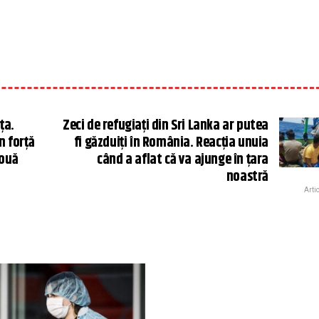
ța.
Zeci de refugiați din Sri Lanka ar putea
n forță
fi găzduiți în România. Reacția unuia
două
când a aflat că va ajunge în țara
noastră
Arti