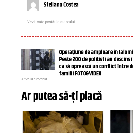
Steliana Costea
Vezi toate postările autorului
Operațiune de amploare în Ialomi
Peste 200 de polițiști au descins î
ca să oprească un conflict între 
familii FOTO&VIDEO
Articolul precedent
Ar putea să-ți placă