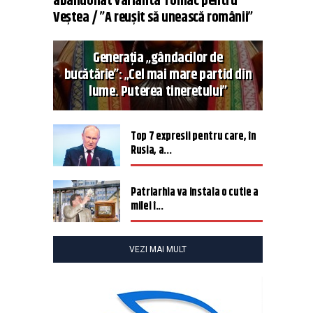
abandonat varianta Tomac pentru
Veștea / ”A reușit să unească românii”
Generația „gândacilor de
bucătărie”: „Cel mai mare partid din
lume. Puterea tineretului”
Top 7 expresii pentru care, în
Rusia, a...
Patriarhia va instala o cutie a
milei î...
VEZI MAI MULT