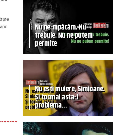
trare
Nu ne-mpăcăm. Nu
oane
trebuie. Nu ne putem
permite
Nu ești muiere, Simioane.
Și tocmai asta-i
problema…