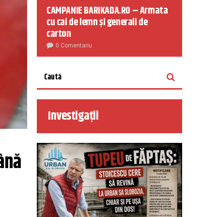
CAMPANIE BARIKADA.RO – Armata
cu cai de lemn și generali de
carton
0 Comentariu
Investigații
ână 