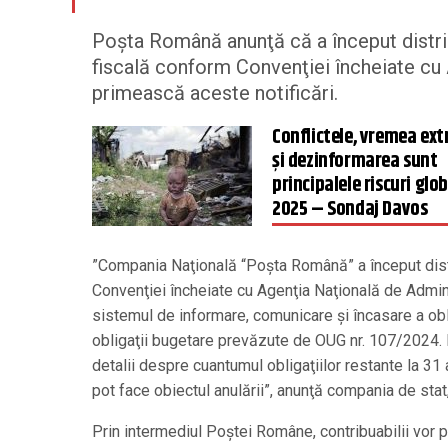
Poşta Română anunţă că a început distrib
fiscală conform Convenţiei încheiate cu
primească aceste notificări.
Conflictele, vremea ex
şi dezinformarea sunt
principalele riscuri glob
2025 – Sondaj Davos
”Compania Naţională “Poşta Română” a început distri
Convenţiei încheiate cu Agenţia Naţională de Admin
sistemul de informare, comunicare şi încasare a obl
obligaţii bugetare prevăzute de OUG nr. 107/2024. P
detalii despre cuantumul obligaţiilor restante la 31
pot face obiectul anulării”, anunţă compania de stat,
Prin intermediul Poştei Române, contribuabilii vor pr