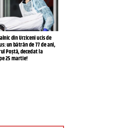
alnic din Urziceni ucis de
s: un bătrân de 77 de ani,
rul Poștă, decedat la
pe 25 martie!