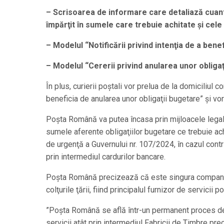
– Scrisoarea de informare care detaliază cuantu
împărţit în sumele care trebuie achitate şi cele 
– Modelul “Notificării privind intenţia de a bene
– Modelul “Cererii privind anularea unor obligaţ
În plus, curierii poştali vor prelua de la domiciliul c
beneficia de anularea unor obligaţii bugetare” şi v
Poşta Română va putea încasa prin mijloacele legale d
sumele aferente obligaţiilor bugetare ce trebuie ach
de urgenţă a Guvernului nr. 107/2024, în cazul contr
prin intermediul cardurilor bancare.
Poşta Română precizează că este singura companie d
colţurile ţării, fiind principalul furnizor de servicii p
”Poşta Română se află într-un permanent proces de 
servicii atât prin intermediul Fabricii de Timbre prec