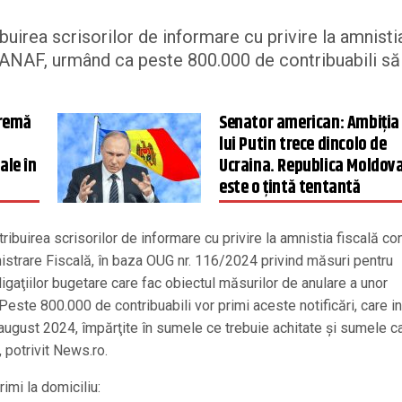
uirea scrisorilor de informare cu privire la amnisti
 ANAF, urmând ca peste 800.000 de contribuabili să
tremă
Senator american: Ambiția
lui Putin trece dincolo de
ale în
Ucraina. Republica Moldov
este o țintă tentantă
buirea scrisorilor de informare cu privire la amnistia fiscală c
istrare Fiscală, în baza OUG nr. 116/2024 privind măsuri pentru
igaţiilor bugetare care fac obiectul măsurilor de anulare a unor
este 800.000 de contribuabili vor primi aceste notificări, care i
 august 2024, împărţite în sumele ce trebuie achitate şi sumele c
 potrivit News.ro.
imi la domiciliu: