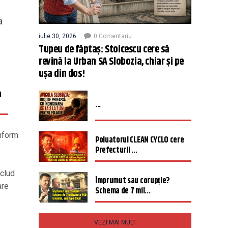
a
iulie 30, 2026
0 Comentariu
Tupeu de făptaș: Stoicescu cere să
revină la Urban SA Slobozia, chiar și pe
ușa din dos!
a
...
onform
Poluatorul CLEAN CYCLO cere
Prefecturii ...
nclud
Împrumut sau corupție?
are
Schema de 7 mil...
VEZI MAI MULT