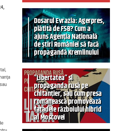
4,
Dosarul Evrazia: Agerpres,
plătită de FSB? Cum a
ajuns Agenția Națională
de știri României să facă
propagandă Kremlinului
tal,
”Libertatea” și
onanţa
propaganda rusă pe
 sau
chitanțier, sau cum presa
românească promovează
fațadele războiului hibrid
al Moscovei
de
ntru