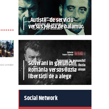
„Autiștii” de serviciu
versus Mesia de balamuc
Suverani în genunchi!
colul următor
România versus iluzia
libertății de a alege
Social Network