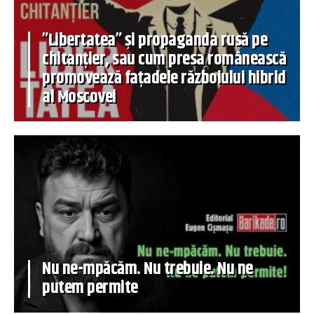
”Libertatea” și propaganda rusă pe
chitanțier, sau cum presa românească
promovează fațadele războiului hibrid
al Moscovei
Nu ne-mpăcăm. Nu trebuie. Nu ne
putem permite