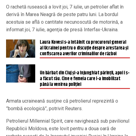
O rachetă rusească a lovit joi, 7 iulie, un petrolier aflat în
derivă în Marea Neagră de peste patru luni. La bordul
acestuia se află o cantitate necunoscută de motorină, a
informat joi, 7 iulie, agenţia de presă Interfax-Ukraina.
Laura Kovesi s-a întâlnit cu procurorul general
al Ucrainei pentru o discuție despre arestarea și
confiscarea averilor criminalilor de război
Un bărbat din Cluj și-a înjunghiat părinții, apoi i s-
a făcut rău. Cine e femeia care l-a imobilizat
până la venirea poliției
Armata ucraineană susţine că petrolierul reprezintă o
”bombă ecologică”, potrivit Reuters.
Petrolierul Millennial Spirit, care navighează sub pavilionul
Republicii Moldova, este lovit pentru a doua oară de