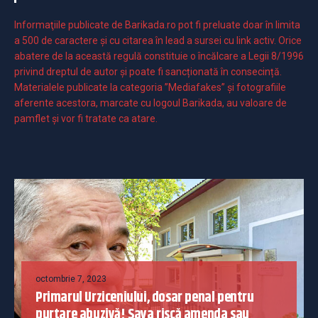
Informaţiile publicate de Barikada.ro pot fi preluate doar în limita
a 500 de caractere şi cu citarea în lead a sursei cu link activ. Orice
abatere de la această regulă constituie o încălcare a Legii 8/1996
privind dreptul de autor și poate fi sancționată în consecință.
Materialele publicate la categoria ”Mediafakes” și fotografiile
aferente acestora, marcate cu logoul Barikada, au valoare de
pamflet și vor fi tratate ca atare.
octombrie 7, 2023
Primarul Urziceniului, dosar penal pentru
purtare abuzivă! Sava riscă amenda sau