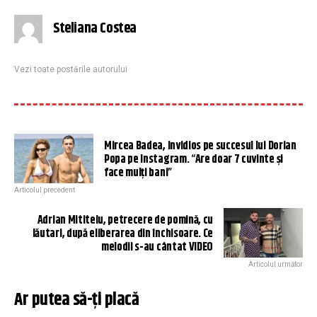
Steliana Costea
Vezi toate postările autorului
Mircea Badea, invidios pe succesul lui Dorian
Popa pe Instagram. “Are doar 7 cuvinte și
face mulți bani”
Articolul precedent
Adrian Mititelu, petrecere de pomină, cu
lăutari, după eliberarea din închisoare. Ce
melodii s-au cântat VIDEO
Articolul următor
Ar putea să-ți placă