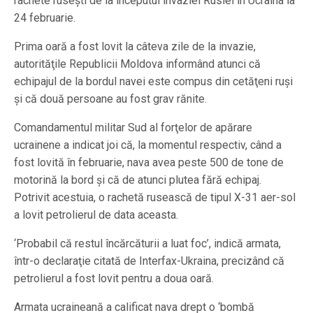
rachete ruseşti de la începutul invaziei Rusiei în Ucraina la
24 februarie.
Prima oară a fost lovit la câteva zile de la invazie,
autorităţile Republicii Moldova informând atunci că
echipajul de la bordul navei este compus din cetăţeni ruşi
şi că două persoane au fost grav rănite.
Comandamentul militar Sud al forţelor de apărare
ucrainene a indicat joi că, la momentul respectiv, când a
fost lovită în februarie, nava avea peste 500 de tone de
motorină la bord şi că de atunci plutea fără echipaj.
Potrivit acestuia, o rachetă rusească de tipul X-31 aer-sol
a lovit petrolierul de data aceasta.
‘Probabil că restul încărcăturii a luat foc’, indică armata,
într-o declaraţie citată de Interfax-Ukraina, precizând că
petrolierul a fost lovit pentru a doua oară.
Armata ucraineană a calificat nava drept o ‘bombă