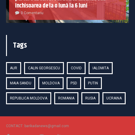
închisoarea de la o lună la 6 luni
0 Comentariu
Tags
AUR
CALIN GEORGESCU
COVID
IALOMITA
MAIA SANDU
MOLDOVA
PSD
PUTIN
REPUBLICA MOLDOVA
ROMANIA
RUSIA
UCRAINA
CONTACT: barikadanews@gmail.com