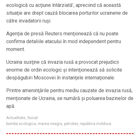
ecologică cu acţiune întârziată’, apreciind că această
situaţie are drept cauză blocarea porturilor ucrainene de
către invadatorii ruşi.
Agenţia de presă Reuters menţionează că nu poate
confirma detaliile atacului în mod independent pentru
moment.
Ucraina susţine că invazia rusă a provocat prejudicii
enorme de ordin ecologic şi intenţionează să solicite
despăgubiri Moscovei în instanţele internaţionale.
Printre ameninţările pentru mediu cauzate de invazia rusă,
menţionate de Ucraina, se numără şi poluarea bazinelor de
apă.
Actualitate
,
Social
bomba ecologica
,
marea neagra
,
petrolier
,
republica moldova