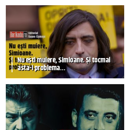
Nu ești muiere, Simioane. Și tocmai
asta-i problema…