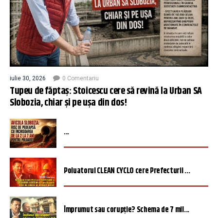
iulie 30, 2026
0 Comentariu
Tupeu de făptaș: Stoicescu cere să revină la Urban SA
Slobozia, chiar și pe ușa din dos!
...
Poluatorul CLEAN CYCLO cere Prefecturii ...
Împrumut sau corupție? Schema de 7 mil...