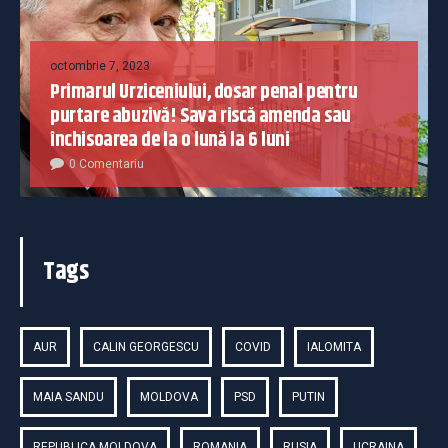
octombrie 7, 2023
Primarul Urziceniului, dosar penal pentru
purtare abuzivă! Sava riscă amenda sau
închisoarea de la o lună la 6 luni
0 Comentariu
Tags
AUR
CALIN GEORGESCU
COVID
IALOMITA
MAIA SANDU
MOLDOVA
PSD
PUTIN
REPUBLICA MOLDOVA
ROMANIA
RUSIA
UCRAINA