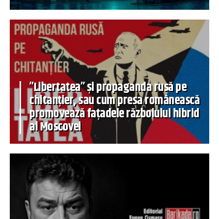
”Libertatea” și propaganda rusă pe
chitanțier, sau cum presa românească
promovează fațadele războiului hibrid
al Moscovei