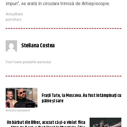
impun”, se arată în circulara trimisă de Arhiepiscopie.
Actualitate
pomohaci
Steliana Costea
Vezi toate postările autorului
Frații Tate, la Moscova. Au fost întâmpinați cu
pâine și sare
Articolul precedent
Un bărbat din Bihor, acuzat că și-a violat fiica