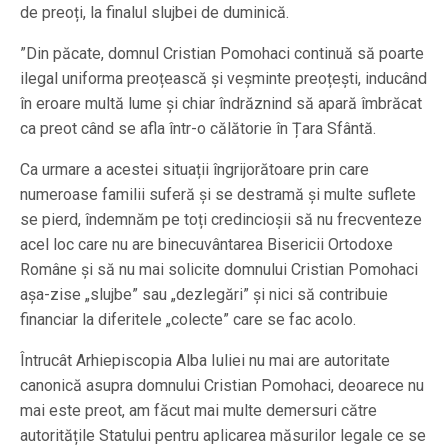
de preoți, la finalul slujbei de duminică.
”Din păcate, domnul Cristian Pomohaci continuă să poarte
ilegal uniforma preoțească și veșminte preoțești, inducând
în eroare multă lume și chiar îndrăznind să apară îmbrăcat
ca preot când se afla într-o călătorie în Țara Sfântă.
Ca urmare a acestei situații îngrijorătoare prin care
numeroase familii suferă și se destramă și multe suflete
se pierd, îndemnăm pe toți credincioșii să nu frecventeze
acel loc care nu are binecuvântarea Bisericii Ortodoxe
Române și să nu mai solicite domnului Cristian Pomohaci
așa-zise „slujbe” sau „dezlegări” și nici să contribuie
financiar la diferitele „colecte” care se fac acolo.
Întrucât Arhiepiscopia Alba Iuliei nu mai are autoritate
canonică asupra domnului Cristian Pomohaci, deoarece nu
mai este preot, am făcut mai multe demersuri către
autoritățile Statului pentru aplicarea măsurilor legale ce se