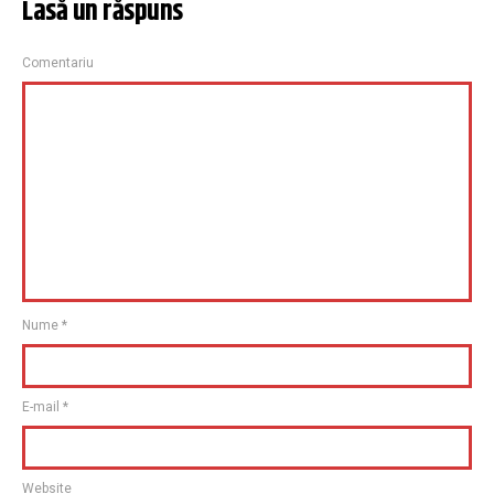
Lasă un răspuns
Comentariu
Nume
*
E-mail
*
Website