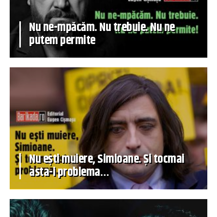
Nu ne-mpăcăm. Nu trebuie. Nu ne
putem permite
Nu ești muiere, Simioane. Și tocmai
asta-i problema…