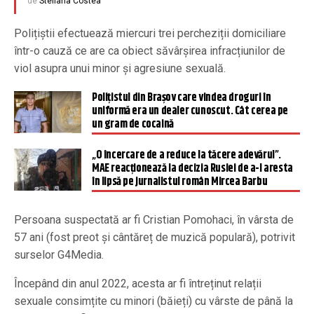
de
Steliana Costea
Polițiștii efectuează miercuri trei percheziții domiciliare
într-o cauză ce are ca obiect săvârșirea infracțiunilor de
viol asupra unui minor și agresiune sexuală.
Polițistul din Brașov care vindea droguri în
uniformă era un dealer cunoscut. Cât cerea pe
un gram de cocaină
„O încercare de a reduce la tăcere adevărul”.
MAE reacționează la decizia Rusiei de a-l aresta
în lipsă pe jurnalistul român Mircea Barbu
Persoana suspectată ar fi Cristian Pomohaci, în vârsta de
57 ani (fost preot și cântăreț de muzică populară), potrivit
surselor G4Media.
Începând din anul 2022, acesta ar fi întreținut relații
sexuale consimțite cu minori (băieți) cu vârste de până la