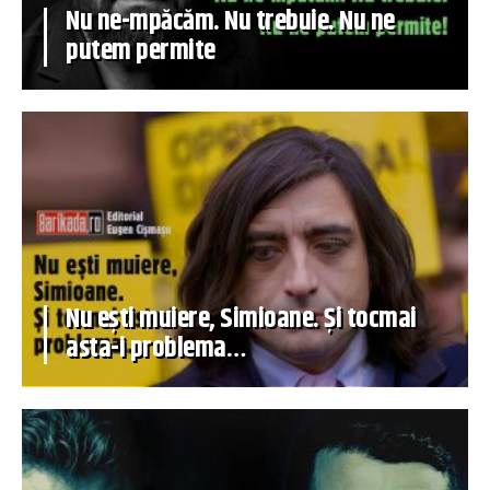
Nu ne-mpăcăm. Nu trebuie. Nu ne
putem permite
Nu ești muiere, Simioane. Și tocmai
asta-i problema…