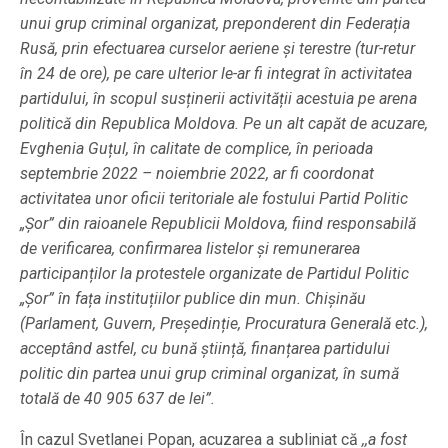
unui grup criminal organizat, preponderent din Federația
Rusă, prin efectuarea curselor aeriene și terestre (tur-retur
în 24 de ore), pe care ulterior le-ar fi integrat în activitatea
partidului, în scopul susținerii activității acestuia pe arena
politică din Republica Moldova. Pe un alt capăt de acuzare,
Evghenia Guțul, în calitate de complice, în perioada
septembrie 2022 – noiembrie 2022, ar fi coordonat
activitatea unor oficii teritoriale ale fostului Partid Politic
„Șor” din raioanele Republicii Moldova, fiind responsabilă
de verificarea, confirmarea listelor și remunerarea
participanților la protestele organizate de Partidul Politic
„Șor” în fața instituțiilor publice din mun. Chișinău
(Parlament, Guvern, Președinție, Procuratura Generală etc.),
acceptând astfel, cu bună știință, finanțarea partidului
politic din partea unui grup criminal organizat, în sumă
totală de 40 905 637 de lei”.
În cazul Svetlanei Popan, acuzarea a subliniat că
,,a fost