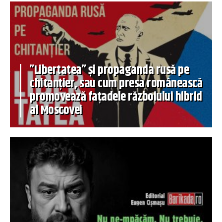
”Libertatea” și propaganda rusă pe
chitanțier, sau cum presa românească
promovează fațadele războiului hibrid
al Moscovei