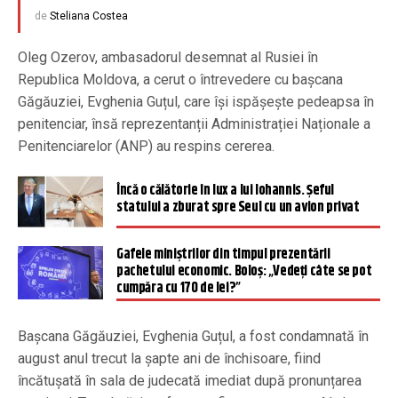
de
Steliana Costea
Oleg Ozerov, ambasadorul desemnat al Rusiei în
Republica Moldova, a cerut o întrevedere cu bașcana
Găgăuziei, Evghenia Guțul, care își ispășește pedeapsa în
penitenciar, însă reprezentanții Administrației Naționale a
Penitenciarelor (ANP) au respins cererea.
Încă o călătorie în lux a lui Iohannis. Șeful
statului a zburat spre Seul cu un avion privat
Gafele miniștrilor din timpul prezentării
pachetului economic. Boloș: „Vedeți câte se pot
cumpăra cu 170 de lei?”
Bașcana Găgăuziei, Evghenia Guțul, a fost condamnată în
august anul trecut la șapte ani de închisoare, fiind
încătușată în sala de judecată imediat după pronunțarea