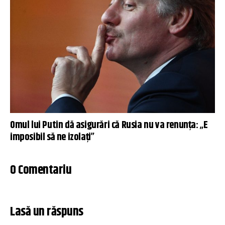
Omul lui Putin dă asigurări că Rusia nu va renunța: „E
imposibil să ne izolaţi”
0 Comentariu
Lasă un răspuns