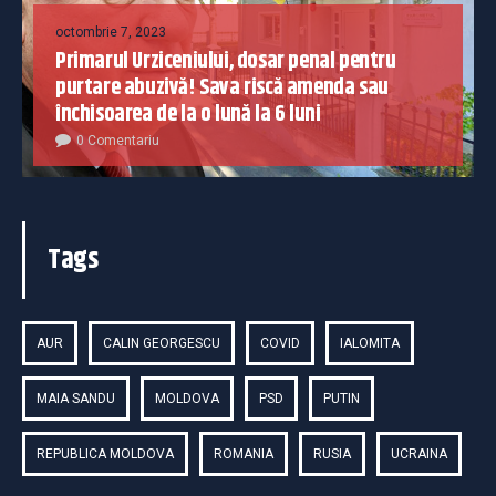
octombrie 7, 2023
Primarul Urziceniului, dosar penal pentru
purtare abuzivă! Sava riscă amenda sau
închisoarea de la o lună la 6 luni
0 Comentariu
Tags
AUR
CALIN GEORGESCU
COVID
IALOMITA
MAIA SANDU
MOLDOVA
PSD
PUTIN
REPUBLICA MOLDOVA
ROMANIA
RUSIA
UCRAINA