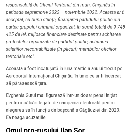
responsabilă de Oficiul Teritorial din mun. Chișinău în
perioada septembrie 2022 – noiembrie 2022. Aceasta ar fi
acceptat, cu bună știință, finanțarea partidului politic din
partea grupului criminal organizat, în sumă totală de 9 748
425 de lei, mijloace financiare destinate pentru achitarea
protestelor organizate de partidul politic, achitarea
salariilor necontabilizate (în plicuri) membrilor oficiilor
teritoriale etc”.
Aceasta a fost încătușată în luna martie a anului trecut pe
Aeroportul Internațional Chișinău, în timp ce ar fi încercat
să părăsească țara.
Evghenia Guțul mai figurează într-un dosar penal inițiat
pentru încălcări legate de campania electorală pentru
alegerea sa în funcția de bașcană a Găgăuziei din 2023.
Ea neagă acuzațiile.
Omul pro-rusului Ilan Șor