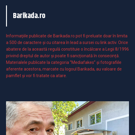
Barikada.ro
Informaţiile publicate de Barikada.ro pot fi preluate doar în limita
a 500 de caractere şi cu citarea în lead a sursei cu link activ. Orice
abatere de la această regulă constituie o încălcare a Legii 8/1996
privind dreptul de autor și poate fi sancționată în consecință.
Materialele publicate la categoria ”Mediafakes” și fotografiile
aferente acestora, marcate cu logoul Barikada, au valoare de
pamflet și vor fi tratate ca atare.