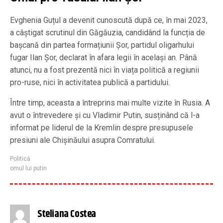
Evghenia Guțul a devenit cunoscută după ce, în mai 2023,
a câștigat scrutinul din Găgăuzia, candidând la funcția de
bașcană din partea formațiunii Șor, partidul oligarhului
fugar Ilan Șor, declarat în afara legii în același an. Până
atunci, nu a fost prezentă nici în viața politică a regiunii
pro-ruse, nici în activitatea publică a partidului.
Între timp, aceasta a întreprins mai multe vizite în Rusia. A
avut o întrevedere și cu Vladimir Putin, susținând că l-a
informat pe liderul de la Kremlin despre presupusele
presiuni ale Chișinăului asupra Comratului.
Politică
omul lui putin
Steliana Costea