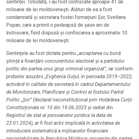
sentinței. Totodată, i-au fost confiscate aproape 41 de
milioane de lei moldovenești. Alături de ea a fost
condamnată și secretara fostei formațiuni Șor, Svetlana
Popan, care a primit o pedeapsă de șase ani de
închisoare, fiind dispusă și confiscarea a aproximativ 10
milioane de lei moldovenești.
Sentințele au fost dictate pentru
,,acceptarea cu bună
știință a finanțării concurentului electoral și a partidului
politic din partea unui grup criminal organizat”
, iar conform
probelor acuzării
,,Evghenia Guțul, în perioada 2019–2022,
activând în calitate de secretară în cadrul Departamentului
de Monitorizare, Planificare și Control al fostului Partid
Politic „Șor” (declarat neconstituțional prin Hotărârea Curții
Constituționale nr. 10 din 19.06.2023 și radiat din
Registrul de stat al persoanelor juridice la data de
23.01.2024), ar fi fost activ implicată în activitatea de
introducere sistematică a mijloacelor financiare
necontabilizate în Republica Moldova, provenite din partea