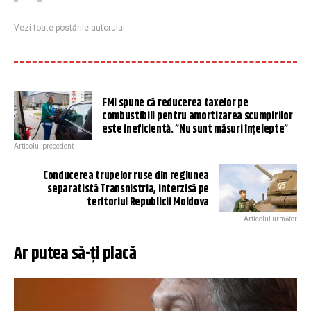
Vezi toate postările autorului
FMI spune că reducerea taxelor pe
combustibili pentru amortizarea scumpirilor
este ineficientă. ”Nu sunt măsuri înțelepte”
Articolul precedent
Conducerea trupelor ruse din regiunea
separatistă Transnistria, interzisă pe
teritoriul Republicii Moldova
Articolul următor
Ar putea să-ți placă