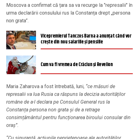
Moscova a confirmat că țara sa va recurge la "represalii" în
urma declarării consulului rus la Constanța drept „persona
non grata”.
Vicepremierul Tanczos Barna a anunțat când vor
creşte din nou salariile și pensiile
Cum va fi vremea de Crăciun și Revelion
Maria Zaharova a fost întrebată, luni,
“ce măsuri de
represalii va lua Rusia ca răspuns la decizia autorităților
române de a-l declara pe Consulul General rus la
Constanța persona non grata și de a retrage
consimțământul pentru funcționarea biroului consular din
oraș”.
“Cu siguranță, acțiunile neprietenoase ale autorităților