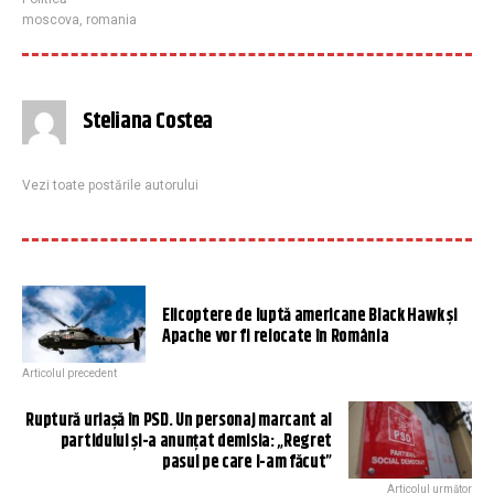
moscova
,
romania
Steliana Costea
Vezi toate postările autorului
Elicoptere de luptă americane Black Hawk și
Apache vor fi relocate în România
Articolul precedent
Ruptură uriașă în PSD. Un personaj marcant al
partidului și-a anunțat demisia: „Regret
pasul pe care l-am făcut”
Articolul următor