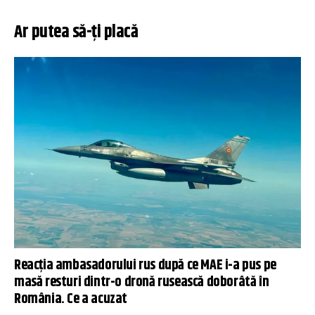
Ar putea să-ți placă
Reacția ambasadorului rus după ce MAE i-a pus pe
masă resturi dintr-o dronă rusească doborâtă în
România. Ce a acuzat