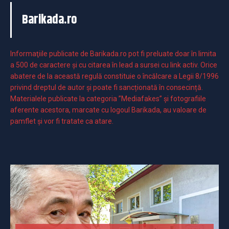
Barikada.ro
Informaţiile publicate de Barikada.ro pot fi preluate doar în limita
a 500 de caractere şi cu citarea în lead a sursei cu link activ. Orice
abatere de la această regulă constituie o încălcare a Legii 8/1996
privind dreptul de autor și poate fi sancționată în consecință.
Materialele publicate la categoria ”Mediafakes” și fotografiile
aferente acestora, marcate cu logoul Barikada, au valoare de
pamflet și vor fi tratate ca atare.