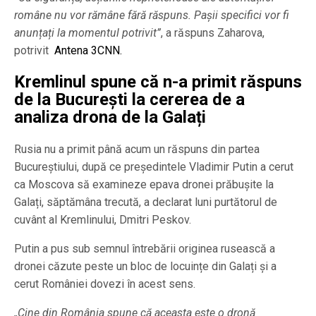
române nu vor rămâne fără răspuns. Pașii specifici vor fi
anunțați la momentul potrivit”
, a răspuns Zaharova,
potrivit
Antena 3CNN.
Kremlinul spune că n-a primit răspuns
de la București la cererea de a
analiza drona de la Galați
Rusia nu a primit până acum un răspuns din partea
Bucureștiului, după ce președintele Vladimir Putin a cerut
ca Moscova să examineze epava dronei prăbușite la
Galați, săptămâna trecută, a declarat luni purtătorul de
cuvânt al Kremlinului, Dmitri Peskov.
Putin a pus sub semnul întrebării originea rusească a
dronei căzute peste un bloc de locuințe din Galați și a
cerut României dovezi în acest sens.
„Cine din România spune că aceasta este o dronă