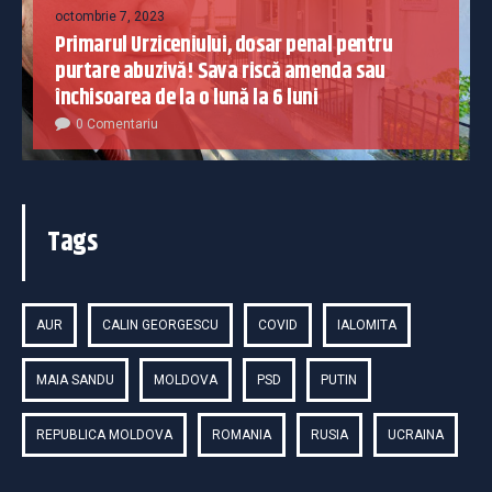
octombrie 7, 2023
Primarul Urziceniului, dosar penal pentru
purtare abuzivă! Sava riscă amenda sau
închisoarea de la o lună la 6 luni
0 Comentariu
Tags
AUR
CALIN GEORGESCU
COVID
IALOMITA
MAIA SANDU
MOLDOVA
PSD
PUTIN
REPUBLICA MOLDOVA
ROMANIA
RUSIA
UCRAINA