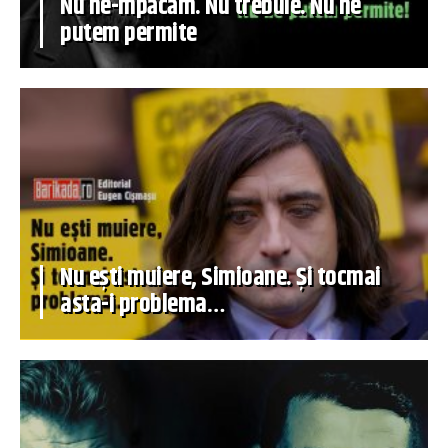
Nu ne-mpăcăm. Nu trebuie. Nu ne
putem permite
Nu ești muiere, Simioane. Și tocmai
asta-i problema…