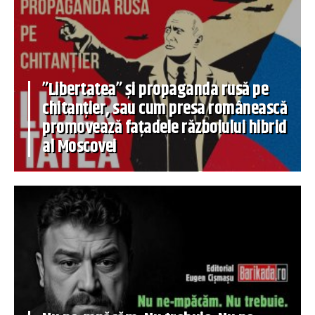
”Libertatea” și propaganda rusă pe
chitanțier, sau cum presa românească
promovează fațadele războiului hibrid
al Moscovei